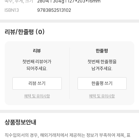
쪽수, 무게, 크기
280쪽 | 304g | 127*203*16mm
ISBN13
9783852513102
리뷰/한줄평
0
리뷰
한줄평
첫번째 리뷰어가
첫번째 한줄평을
되어주세요.
남겨주세요.
리뷰 쓰기
한줄평 쓰기
혜택 및 유의사항
혜택 및 유의사항
상품정보안내
직수입외서의 경우, 해외거래처에서 제공하는 정보가 부족하여 제목, 표