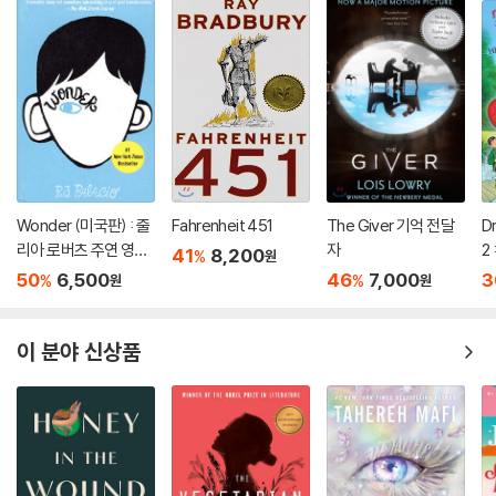
Wonder (미국판) : 줄
Fahrenheit 451
The Giver 기억 전달
D
리아 로버츠 주연 영화
자
2 
41
8,200
%
원
'원더' 원작 소설
D
50
6,500
46
7,000
3
%
%
원
원
B
이 분야 신상품