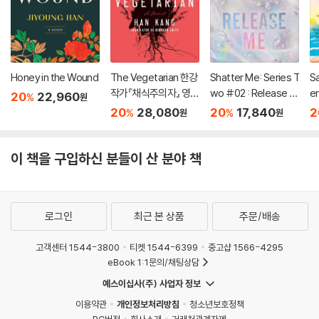
Honey in the Wound
The Vegetarian 한강
Shatter Me: Series T
S
작가『채식주의자』 영문
wo #02 : Release M
e
20
22,960
%
원
판 (미국판)
e
20
28,080
20
17,840
2
%
%
원
원
이 책을 구입하신 분들이 산 분야 책
로그인
최근 본 상품
주문/배송
고객센터 1544-3800
티켓 1544-6399
중고샵 1566-4295
eBook 1:1문의/채팅상담
예스이십사(주) 사업자 정보
이용약관
개인정보처리방침
청소년보호정책