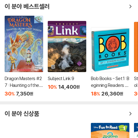
이 분야 베스트셀러
Dragon Masters #2
Subject Link 9
Bob Books - Set 1: B
St
7 : Haunting of the G
eginning Readers B
ol
10
14,400
%
원
host Dragon
ox Set of 12 Paperb
t
30
7,350
18
26,360
3
%
%
원
원
acks Decodable Ph
onics Books, Ages
4 and Up, Kindergar
이 분야 신상품
ten (Stage 1: Startin
g to Read)