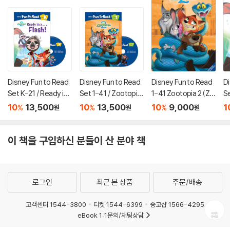
Disney Fun to Read
Disney Fun to Read
Disney Fun to Read
D
Set K-21 / Ready in
Set 1-41 / Zootopia
1-41 Zootopia 2 (Zo
Se
a Flash (Zootopia 2)
2 (Zootopia 2)
otopia 2) (CD 미포
a 
10
13,500
10
13,500
10
9,000
1
%
%
%
원
원
원
함)
(
이 책을 구입하신 분들이 산 분야 책
로그인
최근 본 상품
주문/배송
고객센터 1544-3800
티켓 1544-6399
중고샵 1566-4295
eBook 1:1문의/채팅상담