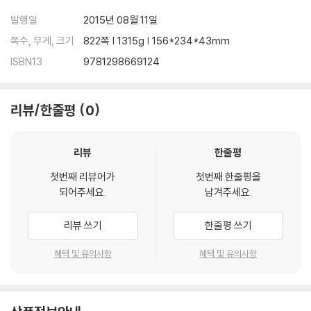
발행일
2015년 08월 11일
쪽수, 무게, 크기
822쪽 | 1315g | 156*234*43mm
ISBN13
9781298669124
리뷰/한줄평
0
리뷰
한줄평
첫번째 리뷰어가
첫번째 한줄평을
되어주세요.
남겨주세요.
리뷰 쓰기
한줄평 쓰기
혜택 및 유의사항
혜택 및 유의사항