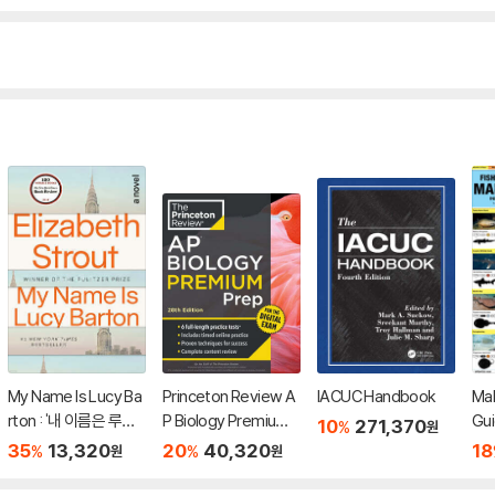
My Name Is Lucy Ba
Princeton Review A
IACUC Handbook
Mal
rton : '내 이름은 루시
P Biology Premium
Gu
10
271,370
%
원
바턴' 원서
Prep, 28th Edition: 6
35
13,320
20
40,320
18
%
%
원
원
Practice Tests + Di
gital Practice Online