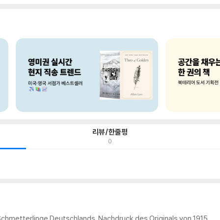
리뷰/한줄평
0
Schmetterlinge Deutschlands. Nachdruck des Originals von 1915.