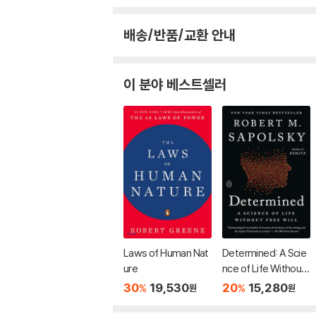
배송/반품/교환 안내
이 분야 베스트셀러
Laws of Human Nat
Determined: A Scie
ure
nce of Life Without
Free Will
30
19,530
20
15,280
%
%
원
원