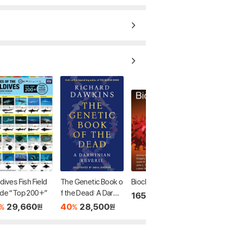
dives Fish Field
The Genetic Book o
Biochemistry, 10/E
ide “Top 200+”
f the Dead: A Darwin
165,000
원
ian Reverie
29,660
40
28,500
%
%
원
원