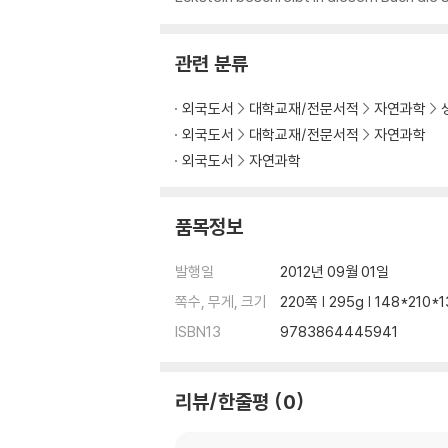
관련 분류
외국도서
대학교재/전문서적
자연과학
외국도서
대학교재/전문서적
자연과학
외국도서
자연과학
품목정보
발행일
2012년 09월 01일
쪽수, 무게, 크기
220쪽 | 295g | 148*210
ISBN13
9783864445941
리뷰/한줄평
0