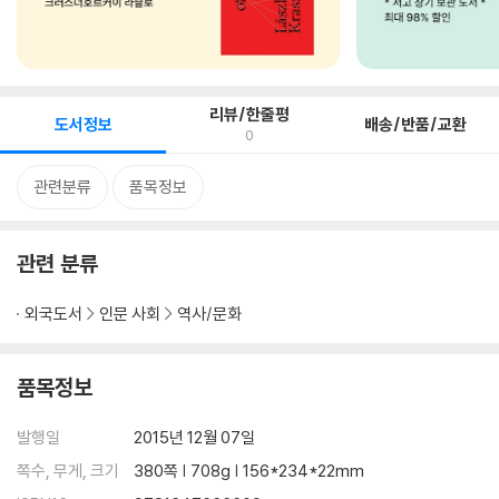
리뷰/한줄평
도서정보
배송/반품/교환
0
관련분류
품목정보
관련 분류
외국도서
인문 사회
역사/문화
품목정보
발행일
2015년 12월 07일
쪽수, 무게, 크기
380쪽 | 708g | 156*234*22mm