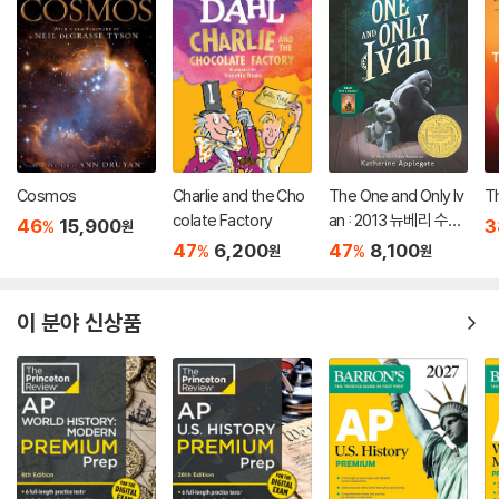
Cosmos
Charlie and the Cho
The One and Only Iv
T
colate Factory
an : 2013 뉴베리 수상
46
15,900
3
%
원
작
47
6,200
47
8,100
%
%
원
원
이 분야 신상품