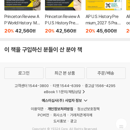
Princeton Review A
Princeton Review A
AP U.S. History Pre
AP
P World History: Mo
P U.S. History Premi
mium, 2027: 5 Practi
o
dern Premium Prep,
um Prep, 26th Editio
ce Tests + Compre
7:
20
42,560
20
42,560
20
45,600
2
%
%
%
원
원
원
8th Edition: 6 Practic
n: 6 Practice Tests
hensive Review + O
Pr
e Tests + Digital Pra
+ Digital Practice On
nline Practice
m
ctice Online + Cont
line + Content Revie
w 
이 책을 구입하신 분들이 산 분야 책
ent Review
w
로그인
최근 본 상품
주문/배송
고객센터 1544-3800
티켓 1544-6399
중고샵 1566-4295
eBook 1:1문의/채팅상담
예스이십사(주) 사업자 정보
이용약관
개인정보처리방침
청소년보호정책
PC버전
회사소개
거래처관계자께
도서홍보
광고
Copyright © YES24 Corp. All Rights Reserved.