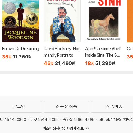
Brown Girl Dreaming
David Hockney: Nor
Alan & Jeanne Abel:
Ge
mandy Portraits
Inside Sina: The Soci
35
11,760
35
%
원
ety for Indecency to
46
21,490
18
51,290
%
%
원
원
Naked Animals
로그인
최근 본 상품
주문/배송
터 1544-3800
티켓 1544-6399
중고샵 1566-4295
eBook 1:1문의/채팅
예스이십사(주) 사업자 정보