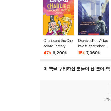
Charlie and the Cho
I Survived the Attac
colate Factory
ks of September 11t
h, 2001 (I Survived #
47
6,200
15
7,060
%
%
원
원
6): Volume 6
이 책을 구입하신 분들이 산 분야 책
고객센