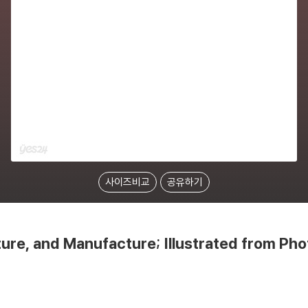
사이즈비교
공유하기
Culture, and Manufacture; Illustrated from P