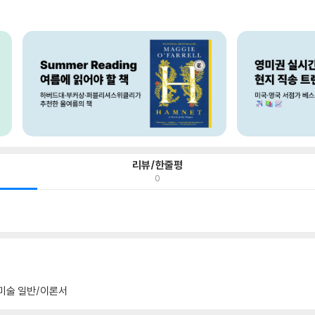
리뷰/한줄평
0
미술 일반/이론서