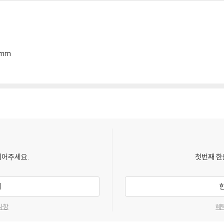
6mm
되어주세요.
첫번째 한
기
사항
혜