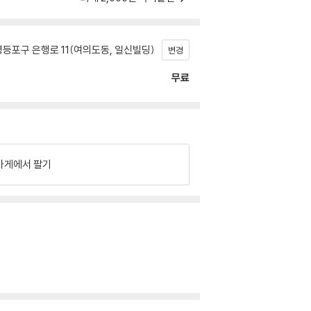
등포구 은행로 11(여의도동, 일신빌딩)
변경
무료
가게에서 팔기