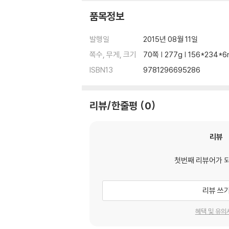
품목정보
발행일
2015년 08월 11일
쪽수, 무게, 크기
70쪽 | 277g | 156*234*
ISBN13
9781296695286
리뷰/한줄평
0
리뷰
첫번째 리뷰어가 
리뷰 쓰
혜택 및 유의