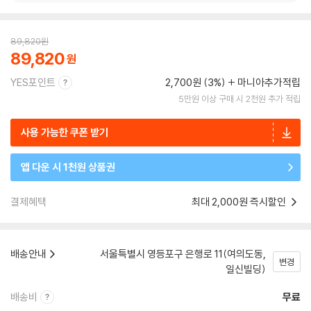
89,820
원
89,820
YES포인트
2,700원 (3%)
마니아추가적립
5만원 이상 구매 시 2천원 추가 적립
사용 가능한 쿠폰 받기
앱 다운 시 1천원 상품권
결제혜택
최대 2,000원 즉시할인
배송안내
서울특별시 영등포구 은행로 11(여의도동,
변경
일신빌딩)
배송비
무료