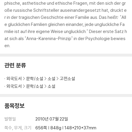
phische, asthetische und ethische Fragen, mit den sich der gr
oße russische Schriftsteller auseinandergesetzt hat, druckt e
r in der tragischen Geschichte einer Familie aus. Das heißt: "All
e glucklichen Familien gleichen einander, jede ungluckliche Fa
milie ist auf ihre eigene Weise unglucklich." Dieser erste Satz h
at sich als "Anna-Karenina-Prinzip" in der Psychologie bewies
en.
관련 분류
외국도서
문학/소설
소설
고전소설
외국도서
문학/소설
소설
품목정보
발행일
2010년 07월 22일
쪽수, 무게, 크기
656쪽 | 848g | 148*210*37mm