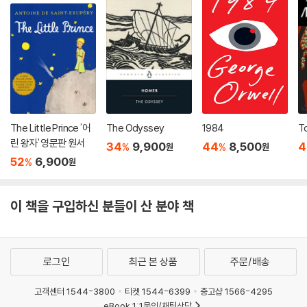
The Little Prince '어
The Odyssey
1984
To
린 왕자' 영문판 원서
34
9,900
44
8,500
4
%
%
원
원
52
6,900
%
원
이 책을 구입하신 분들이 산 분야 책
로그인
최근 본 상품
주문/배송
고객센터 1544-3800
티켓 1544-6399
중고샵 1566-4295
eBook 1:1문의/채팅상담