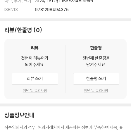
쪽수, 무게, 크기
312쪽 | 612g | 156*234*19mm
ISBN13
9781298494375
리뷰/한줄평
0
리뷰
한줄평
첫번째 리뷰어가
첫번째 한줄평을
되어주세요.
남겨주세요.
리뷰 쓰기
한줄평 쓰기
혜택 및 유의사항
혜택 및 유의사항
상품정보안내
직수입외서의 경우, 해외거래처에서 제공하는 정보가 부족하여 제목, 표