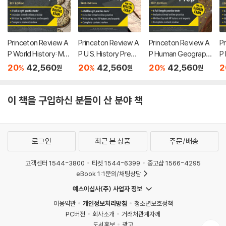
Princeton Review A
Princeton Review A
Princeton Review A
P
P World History: Mo
P U.S. History Premi
P Human Geograph
P
dern Premium Prep,
um Prep, 26th Editio
y Premium Prep, 18t
P
20
42,560
20
42,560
20
42,560
2
%
%
%
원
원
원
8th Edition: 6 Practic
n: 6 Practice Tests
h Edition: 6 Practice
Ed
e Tests + Digital Pra
+ Digital Practice On
Tests + Digital Prac
es
ctice Online + Cont
line + Content Revie
tice Online + Conte
c
이 책을 구입하신 분들이 산 분야 책
ent Review
w
nt Review
R
로그인
최근 본 상품
주문/배송
고객센터 1544-3800
티켓 1544-6399
중고샵 1566-4295
eBook 1:1문의/채팅상담
예스이십사(주) 사업자 정보
이용약관
개인정보처리방침
청소년보호정책
PC버전
회사소개
거래처관계자께
도서홍보
광고