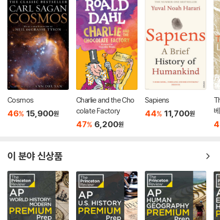
Cosmos
Charlie and the Cho
Sapiens
Th
colate Factory
베
46
15,900
44
11,700
%
%
원
원
47
6,200
4
%
원
이 분야 신상품