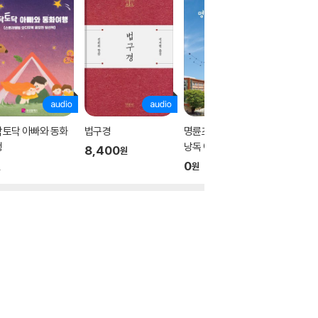
닥토닥 아빠와 동화
법구경
명륜초등학교 4학년의
호랑이 빵
행
낭독 어린왕자
8,400
14,00
원
0
원
원