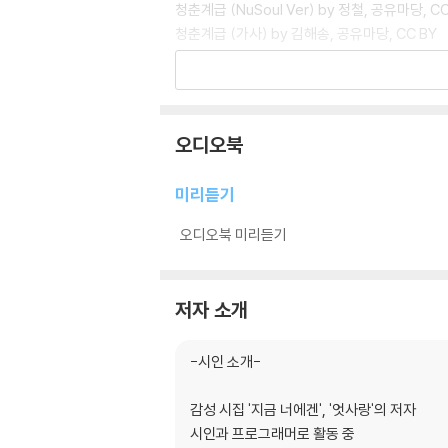
청춘계급 (NuSoul Ver) by 정철, 공유마당, CC
청춘계급 (가사) by 김해송, 공유마당, CC BY
02. 이별 연습
74. Blumenlied (Flower Song)_ 꽃노
오디오북
미리듣기
오디오북 미리듣기
저자 소개
-시인 소개-
감성 시집 '지금 너에겐', '엇사랑'의 저자
시인과 프로그래머로 활동 중