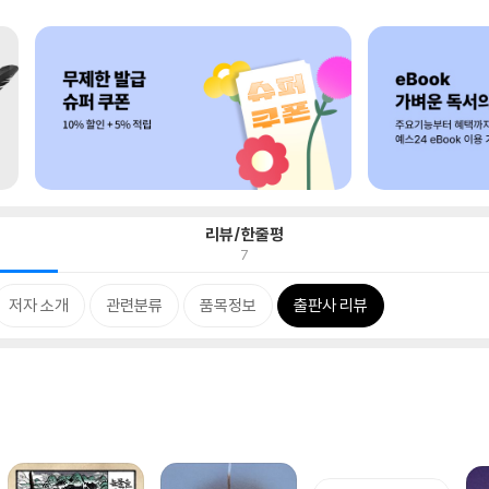
리뷰/한줄평
7
저자 소개
관련분류
품목정보
출판사 리뷰