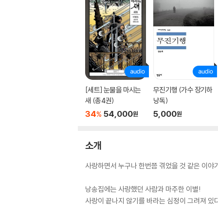
[세트] 눈물을 마시는
무진기행 (가수 장기하
새 (총4권)
낭독)
34
54,000
5,000
%
원
원
소개
사랑하면서 누구나 한번쯤 겪었을 것 같은 이야기
낭송집에는 사랑했던 사람과 마주한 이별!
사랑이 끝나지 않기를 바라는 심정이 그려져 있다