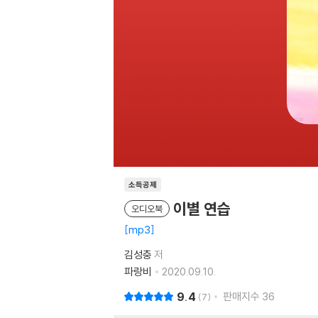
소득공제
이별 연습
오디오북
mp3
김성충
저
파랑비
2020.09.10.
9.4
판매지수
36
7