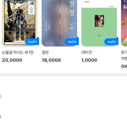
눈물을 마시는 새 1권
절창
데미안
토
여
20,000
18,000
1,000
원
원
원
0
.
.