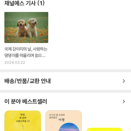
채널예스 기사
1
국제 강아지의 날, 사랑하는
댕댕이를 떠올리며 읽으면
좋을 책 추천
2024.03.22.
배송/반품/교환 안내
이 분야 베스트셀러