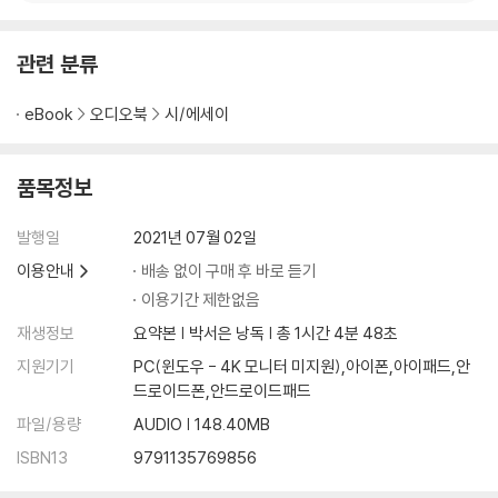
관련 분류
eBook
오디오북
시/에세이
품목정보
발행일
2021년 07월 02일
이용안내
배송 없이 구매 후 바로 듣기
이용기간 제한없음
재생정보
요약본 | 박서은 낭독 | 총 1시간 4분 48초
지원기기
PC(윈도우 - 4K 모니터 미지원),아이폰,아이패드,안
드로이드폰,안드로이드패드
파일/용량
AUDIO | 148.40MB
ISBN13
9791135769856