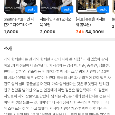
Shutline 셔트라인 시
셔트라인 시즌1 오디오
[세트] 눈물을 마시는
눈
즌2 오디오드라마 트랙
북 01권
새 (총4권)
2
01
1,800
2,000
34
54,000
%
원
원
원
소개
개와 함께한다는 것 개와 함께한 시간에 대해 쓴 시집 『나 개 있음에 감사
하오』가 아침달에서 출간됐다. 이 시집에는 김상혁, 박준, 송승언, 심보선,
안미옥, 유계영, 임솔아 등 반려견과 함께 사는 스무 명의 시인이 쓴 40편
의 시와 20편의 짧은 산문이 담겼다. 아울러 시인과 반려견이 같이 찍은 사
진도 함께 실려 뭉클함을 더했다. 개와 함께한다는 것은 무엇일까. 반려견
인구 천만을 넘어선 오늘날 인간에게 이런 질문은 필연적이다. 이 질문에
시인들이 시와 산문으로 답했다. 남지은 시인은 “개와 함께한다는 것은 나
아닌 한 생을 돌보는 것. 태어남부터 사라짐까지 한 존재의 반짝임이 나에
게 스며드는 것”이라고 말했다. 박시하 시인은 개와 함께한 이후 자신은
“개의 시인이 되었”으며 “덕분에 세상을 보는 창이 밝은색 필터를 씌운 것