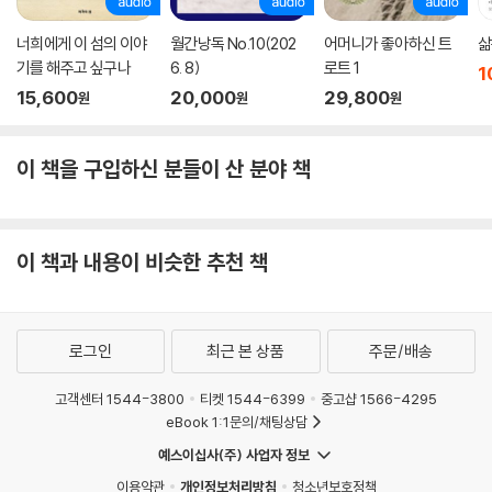
너희에게 이 섬의 이야
월간낭독 No.10(202
어머니가 좋아하신 트
삶
기를 해주고 싶구나
6. 8)
로트 1
1
15,600
20,000
29,800
원
원
원
이 책을 구입하신 분들이 산 분야 책
이 책과 내용이 비슷한 추천 책
로그인
최근 본 상품
주문/배송
고객센터 1544-3800
티켓 1544-6399
중고샵 1566-4295
eBook 1:1문의/채팅상담
예스이십사(주) 사업자 정보
이용약관
개인정보처리방침
청소년보호정책