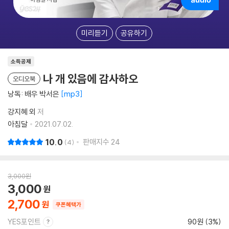
미리듣기
공유하기
소득공제
나 개 있음에 감사하오
오디오북
낭독: 배우 박서은
mp3
강지혜 외
저
아침달
2021.07.02.
10.0
판매지수
24
4
3,000
원
3,000
2,700
쿠폰혜택가
YES포인트
90원 (3%)