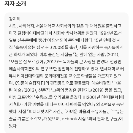
저자 소개
강지혜
시인, 사회학자. 서울대학교 사회학과와 같은 과 대학원을 졸업하고
미국 컬럼비아대학교에서 사회학 박사학위를 받았다. 1994년 조선
일보 신춘문예에 ‘풍경’이 당선되어 문단에 나왔다. 15년 만에 첫 시
집 『슬픔이 없는 십오 초』(2008)를 출간, 시를 사랑하는 독자들에게
큰 화제가 되었다. 이후 출간된 시집들 『눈 앞에 없는 사람』(2011),
『오늘은 잘 모르겠어』(2017)도 독자들의 큰 사랑을 받았다. 전공인
예술사회학분야의 연구 또한 활발하게 진행하고 있다. 연세대학교 커
뮤니케이션대학원의 문화매개전공 교수로 학생들을 가르치고 있으
며, 《인문예술잡지 F》의 편집동인으로 활동했다. 예술비평집 『그을
린 예술』(2013), 산문집 『그쪽의 풍경은 환한가』(2019) 등을 썼고,
어빙 고프먼의 『수용소』를 우리말로 옮겼다.|||2001년 [현대문학]에
서 「내가 가장 예뻤을 때 나는 바나나파이를 먹었다」 외 4편으로 등단
했다. 시집 『피터래빗 저격사건』, 『가벼운 마음의 소유자들』, 『우유는
슬픔 기쁨은 조각보』가 있으며, e-book 시집 『피터 판과 친구들』이
있다.