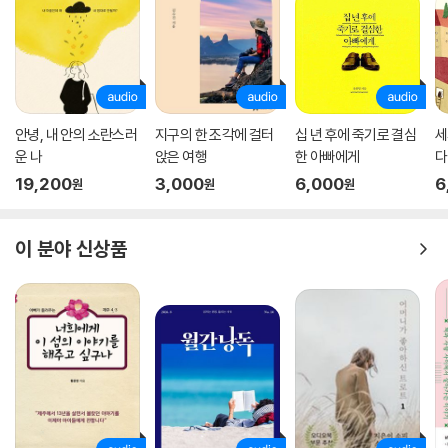
안녕, 내 안의 소란스러
지구의 한 조각에 걸터
십 년 후에 죽기로 결심
세
운 나
앉은 여행
한 아빠에게
다
19,200
3,000
6,000
6
원
원
원
이 분야 신상품