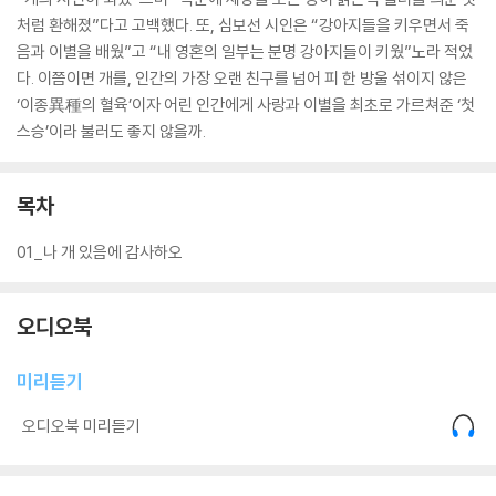
처럼 환해졌”다고 고백했다. 또, 심보선 시인은 “강아지들을 키우면서 죽
음과 이별을 배웠”고 “내 영혼의 일부는 분명 강아지들이 키웠”노라 적었
다. 이쯤이면 개를, 인간의 가장 오랜 친구를 넘어 피 한 방울 섞이지 않은
‘이종異種의 혈육’이자 어린 인간에게 사랑과 이별을 최초로 가르쳐준 ‘첫
스승’이라 불러도 좋지 않을까.
목차
01_나 개 있음에 감사하오
오디오북
미리듣기
오디오북 미리듣기