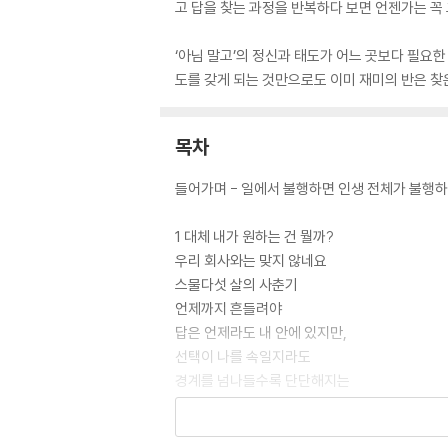
고 답을 찾는 과정을 반복하다 보면 언젠가는 꼭 
‘아님 말고’의 정신과 태도가 어느 곳보다 필요한 
도를 갖게 되는 것만으로도 이미 재미의 반은 찾은
목차
들어가며 - 일에서 불행하면 인생 전체가 불행하
1 대체 내가 원하는 건 뭘까?
우리 회사와는 맞지 않네요
스물다섯 살의 사춘기
언제까지 흔들려야
답은 언제라도 내 안에 있지만,
선택이 나를 속일지라도
경계를 넘나들수록 단단해지는
뉴욕을 사랑하는 이유
어쩌다 사장