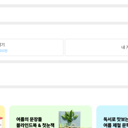
팔기
내 
500원