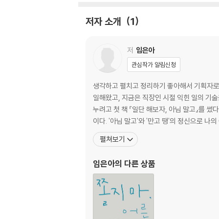
2 열 번의 이직 생활로 알게 된 것들
저자 소개
1
지금 내 위치가 어디인지만 알아도
복잡할수록 단순하게
보이는 게 다가 아닙니다
저
임은아
명분과 실리, 그 사이 어디엔가
관심작가 알림신청
궁하면 통한다
배워서 남 주기
생각하고 펼치고 정리하기 좋아해서 기획자로 살
동상이몽, 아니 팀장이몽?
일해왔고, 지금은 직장인 시절 익힌 일의 기술
돌이냐 꽃이냐
누려고 첫 책 『일단 해보자, 아님 말고』를 썼다. 기왕 해야 하는 밥벌이라면 즐겁게 하자는 생각으로 다니고 싶은 회사가 아닌, 내가 하고 싶은 일을 찾아 일해 온 재미
이다. '아님 말고'와 '만고 땡'의 정신으로 나
3. 기왕 하는 밥벌이라면
펼쳐보기
재미없는 일도 재미있게
불편함의 반전미
임은아
의 다른 상품
실수는 나의 힘
결국은 밸런스
좋은 생각 습관
변신은 선택이 아닌 필수
사람은 나를 믿는 만큼 자란다