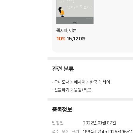
시절 인연
인생은 아다리: 아님 말고!
나오며 - 그래도 삶은 이어지고 미래는 과거와 
쫄지마, 어른
10
15,120
%
원
관련 분류
국내도서
에세이
한국 에세이
선물하기
응원/위로
품목정보
발행일
2022년 01월 07일
쪽수, 무게, 크기
188쪽 | 214g | 125*195*