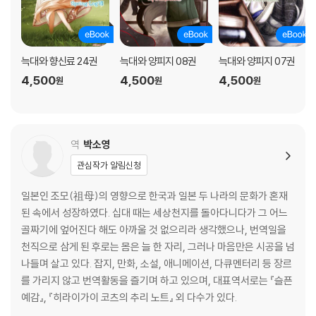
늑대와 향신료 24권
늑대와 양피지 08권
늑대와 양피지 07권
4,500
4,500
4,500
원
원
원
역
박소영
관심작가 알림신청
일본인 조모(祖母)의 영향으로 한국과 일본 두 나라의 문화가 혼재
된 속에서 성장하였다. 십대 때는 세상천지를 돌아다니다가 그 어느
골짜기에 엎어진다 해도 아까울 것 없으리라 생각했으나, 번역일을
천직으로 삼게 된 후로는 몸은 늘 한 자리, 그러나 마음만은 시공을 넘
나들며 살고 있다. 잡지, 만화, 소설, 애니메이션, 다큐멘터리 등 장르
를 가리지 않고 번역활동을 즐기며 하고 있으며, 대표역서로는 『슬픈
예감』, 『히라이가이 코츠의 추리 노트』 외 다수가 있다.