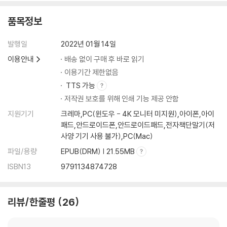
품목정보
발행일
2022년 01월 14일
이용안내
배송 없이 구매 후 바로 읽기
이용기간 제한없음
TTS 가능
저작권 보호를 위해 인쇄 기능 제공 안함
지원기기
크레마,PC(윈도우 - 4K 모니터 미지원),아이폰,아이
패드,안드로이드폰,안드로이드패드,전자책단말기(저
사양 기기 사용 불가),PC(Mac)
파일/용량
EPUB(DRM) | 21.55MB
ISBN13
9791134874728
리뷰/한줄평
26