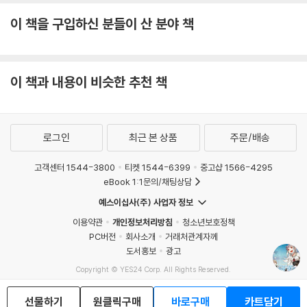
이 책을 구입하신 분들이 산 분야 책
이 책과 내용이 비슷한 추천 책
로그인
최근 본 상품
주문/배송
고객센터 1544-3800
티켓 1544-6399
중고샵 1566-4295
eBook 1:1문의/채팅상담
예스이십사(주) 사업자 정보
이용약관
개인정보처리방침
청소년보호정책
PC버전
회사소개
거래처관계자께
도서홍보
광고
Copyright © YES24 Corp. All Rights Reserved.
MATOM4
선물하기
원클릭구매
바로구매
카트담기