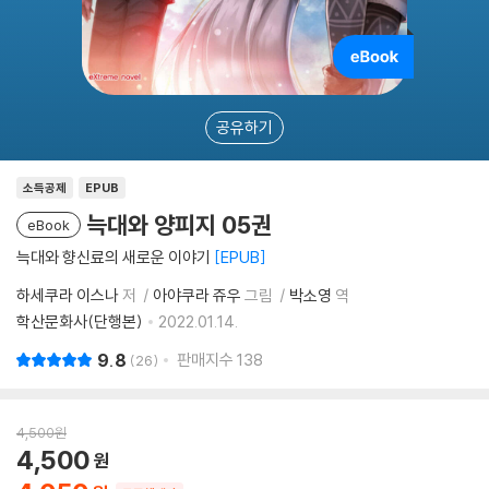
공유하기
소득공제
EPUB
늑대와 양피지 05권
eBook
늑대와 향신료의 새로운 이야기
EPUB
하세쿠라 이스나
저
아야쿠라 쥬우
그림
박소영
역
학산문화사(단행본)
2022.01.14.
9.8
판매지수
138
26
4,500
원
4,500