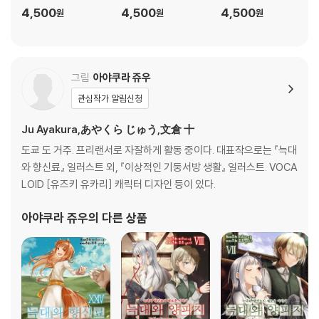
4,500
4,500
4,500
원
원
원
그림
아야쿠라 쥬우
관심작가 알림신청
Ju Ayakura,あやくら じゅう,文倉 十
도쿄 도 거주. 프리랜서로 자잘하게 활동 중이다. 대표작으로는 『늑대
와 향신료』 일러스트 외, 『이상적인 기둥서방 생활』 일러스트. VOCA
LOID [유즈키 유카리] 캐릭터 디자인 등이 있다.
아야쿠라 쥬우
의 다른 상품