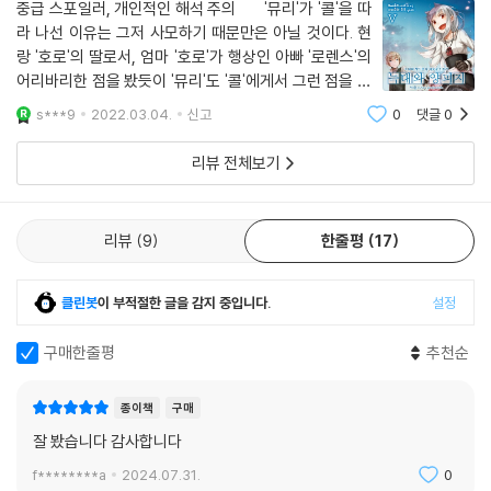
중급 스포일러, 개인적인 해석 주의 '뮤리'가 '콜'을 따
라 나선 이유는 그저 사모하기 때문만은 아닐 것이다. 현
랑 '호로'의 딸로서, 엄마 '호로'가 행상인 아빠 '로렌스'의
어리바리한 점을 봤듯이 '뮤리'도 '콜'에게서 그런 점을 봤
기 때문이 아닐까 싶다. 부정 부패 썩어가는 교회를 개혁
s***9
2022.03.04.
신고
0
댓글
0
하기 위해 분연히 일어나 세상 밖으로 나와 '여명의
리뷰 전체보기
리뷰
9
한줄평
17
클린봇
이 부적절한 글을 감지 중입니다.
설정
구매한줄평
추천순
종이책
구매
잘 봤습니다 감사합니다
f********a
2024.07.31.
0