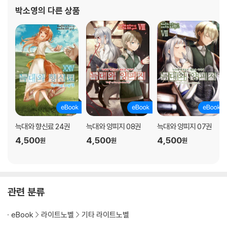
박소영
의 다른 상품
늑대와 향신료 24권
늑대와 양피지 08권
늑대와 양피지 07권
4,500
4,500
4,500
원
원
원
관련 분류
eBook
라이트노벨
기타 라이트노벨