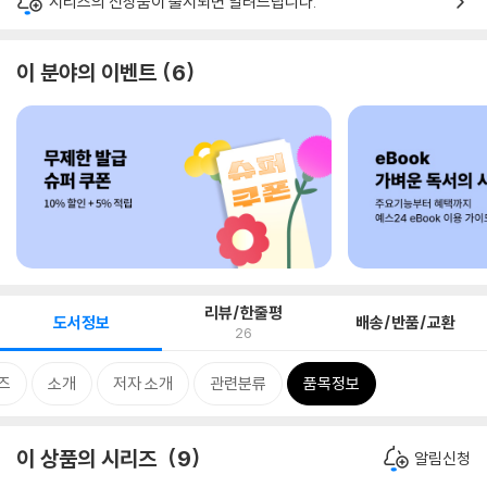
시리즈의 신상품이 출시되면 알려드립니다.
이 분야의 이벤트
6
리뷰/한줄평
도서정보
배송/반품/교환
26
즈
소개
저자 소개
관련분류
품목정보
이 상품의 시리즈
9
알림신청