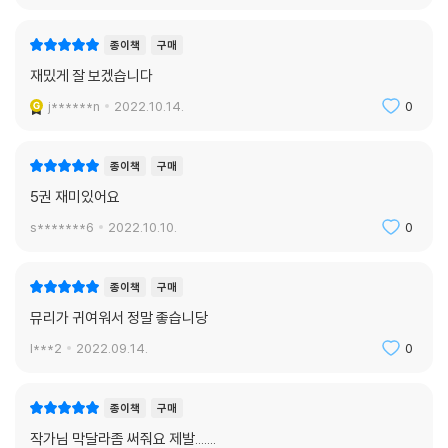
종이책
구매
재밌게 잘 보겠습니다
j******n
2022.10.14.
0
종이책
구매
5권 재미있어요
s*******6
2022.10.10.
0
종이책
구매
뮤리가 귀여워서 정말 좋습니당
l***2
2022.09.14.
0
종이책
구매
작가님 막달라좀 써줘요 제발.......