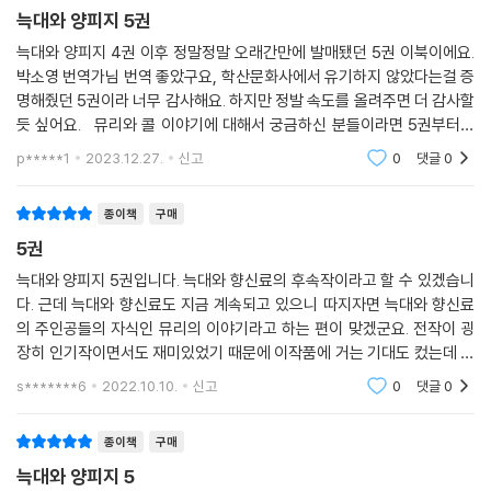
늑대와 양피지 5권
늑대와 양피지 4권 이후 정말정말 오래간만에 발매됐던 5권 이북이에요.
박소영 번역가님 번역 좋았구요, 학산문화사에서 유기하지 않았다는걸 증
명해줬던 5권이라 너무 감사해요. 하지만 정발 속도를 올려주면 더 감사할
듯 싶어요. 뮤리와 콜 이야기에 대해서 궁금하신 분들이라면 5권부터도
쭉 따라와주시면 좋을 내용이구요, 늑대와 향신료 시리즈도 계속 출간됨에
p*****1
2023.12.27.
신고
0
댓글
0
따라 이쪽 사
종이책
구매
5권
늑대와 양피지 5권입니다. 늑대와 향신료의 후속작이라고 할 수 있겠습니
다. 근데 늑대와 향신료도 지금 계속되고 있으니 따지자면 늑대와 향신료
의 주인공들의 자식인 뮤리의 이야기라고 하는 편이 맞겠군요. 전작이 굉
장히 인기작이면서도 재미있었기 때문에 이작품에 거는 기대도 컸는데 그
기대대로 재미있게 전개를 해나가주는 것 같습니다. 이 이야기의 결말이
s*******6
2022.10.10.
신고
0
댓글
0
어떨지도 궁금해지
종이책
구매
늑대와 양피지 5