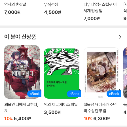
약사의 혼잣말
무직전생
터무니없는 스킬로 이
[
세계 방랑 밥
직
7,000
4,500
원
원
2
7,000
9
원
이 분야 신상품
괴물인 너에게 고한다,
악의 제국 케이스 파일
철물점 요미사카 소년
늑
3
의 수상한 부업
3,500
4
원
10
5,400
10
6,300
%
%
원
원