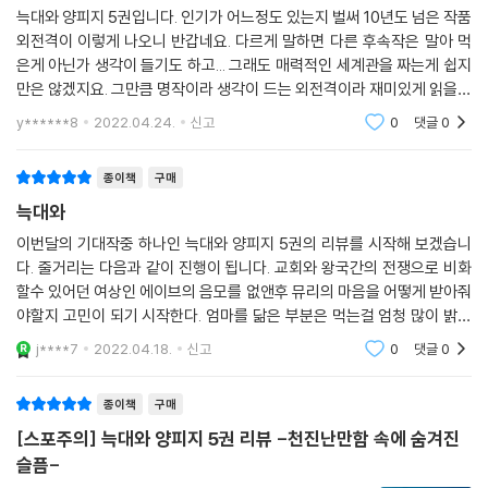
늑대와 양피지 5권입니다. 인기가 어느정도 있는지 벌써 10년도 넘은 작품
외전격이 이렇게 나오니 반갑네요. 다르게 말하면 다른 후속작은 말아 먹
은게 아닌가 생각이 들기도 하고... 그래도 매력적인 세계관을 짜는게 쉽지
만은 않겠지요. 그만큼 명작이라 생각이 드는 외전격이라 재미있게 읽을수
있지 않을까요? 작가 필력도 생각하면 무난한 수준은 될듯 합니다.
y******8
2022.04.24.
신고
0
댓글
0
종이책
구매
늑대와
이번달의 기대작중 하나인 늑대와 양피지 5권의 리뷰를 시작해 보겠습니
다. 줄거리는 다음과 같이 진행이 됩니다. 교회와 왕국간의 전쟁으로 비화
할수 있어던 여상인 에이브의 음모를 없앤후 뮤리의 마음을 어떻게 받아줘
야할지 고민이 되기 시작한다. 엄마를 닮은 부분은 먹는걸 엄청 많이 밝히
는 부분과 로렌스의 말을 귓등으로 듣지 않는 부분 밖에 없다. 재미있으니
j****7
2022.04.18.
신고
0
댓글
0
구입해서 보시기
종이책
구매
[스포주의] 늑대와 양피지 5권 리뷰 -천진난만함 속에 숨겨진
슬픔-