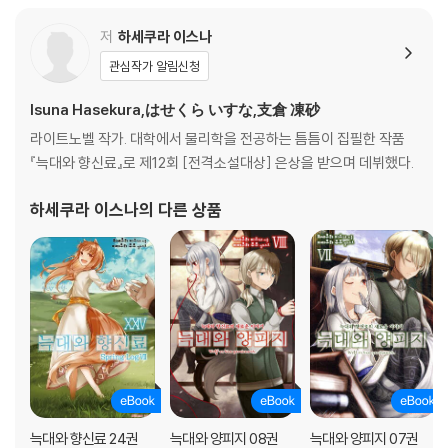
저
하세쿠라 이스나
관심작가 알림신청
Isuna Hasekura,はせくら いすな,支倉 凍砂
라이트노벨 작가. 대학에서 물리학을 전공하는 틈틈이 집필한 작품
『늑대와 향신료』로 제12회 [전격소설대상] 은상을 받으며 데뷔했다.
하세쿠라 이스나
의 다른 상품
늑대와 향신료 24권
늑대와 양피지 08권
늑대와 양피지 07권