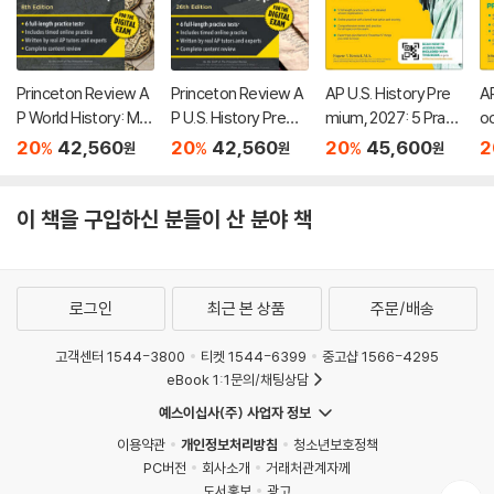
Princeton Review A
Princeton Review A
AP U.S. History Pre
AP
P World History: Mo
P U.S. History Premi
mium, 2027: 5 Practi
o
dern Premium Prep,
um Prep, 26th Editio
ce Tests + Compre
7:
20
42,560
20
42,560
20
45,600
2
%
%
%
원
원
원
8th Edition: 6 Practic
n: 6 Practice Tests
hensive Review + O
Pr
e Tests + Digital Pra
+ Digital Practice On
nline Practice
m
ctice Online + Cont
line + Content Revie
w 
이 책을 구입하신 분들이 산 분야 책
ent Review
w
로그인
최근 본 상품
주문/배송
고객센터 1544-3800
티켓 1544-6399
중고샵 1566-4295
eBook 1:1문의/채팅상담
예스이십사(주) 사업자 정보
이용약관
개인정보처리방침
청소년보호정책
PC버전
회사소개
거래처관계자께
도서홍보
광고