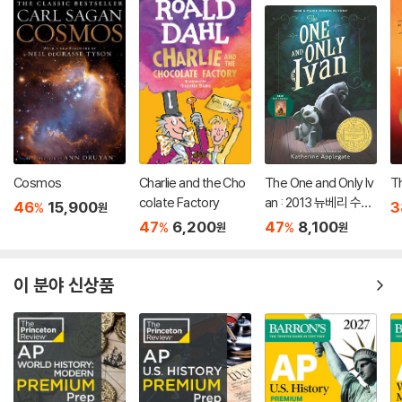
Cosmos
Charlie and the Cho
The One and Only Iv
T
colate Factory
an : 2013 뉴베리 수상
46
15,900
3
%
원
작
47
6,200
47
8,100
%
%
원
원
이 분야 신상품