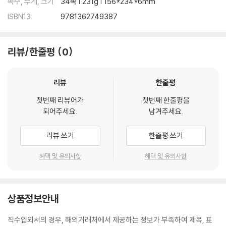
쪽수, 무게, 크기
34쪽 | 231g | 156*234*6mm
ISBN13
9781362749387
리뷰/한줄평
0
리뷰
한줄평
첫번째 리뷰어가
첫번째 한줄평을
되어주세요.
남겨주세요.
리뷰 쓰기
한줄평 쓰기
혜택 및 유의사항
혜택 및 유의사항
상품정보안내
직수입외서의 경우, 해외거래처에서 제공하는 정보가 부족하여 제목, 표