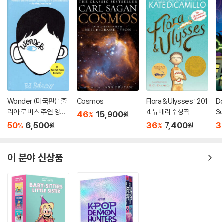
Wonder (미국판) : 줄
Cosmos
Flora & Ulysses : 201
D
리아 로버츠 주연 영화
4 뉴베리 수상작
S
46
15,900
%
원
'원더' 원작 소설
50
6,500
36
7,400
3
%
%
원
원
이 분야 신상품