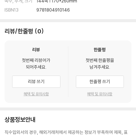
쪽수, 무게, 크기
144쪽 | 170*260mm
ISBN13
9781804910146
리뷰/한줄평
0
리뷰
한줄평
첫번째 리뷰어가
첫번째 한줄평을
되어주세요.
남겨주세요.
리뷰 쓰기
한줄평 쓰기
혜택 및 유의사항
혜택 및 유의사항
상품정보안내
직수입외서의 경우, 해외거래처에서 제공하는 정보가 부족하여 제목, 표