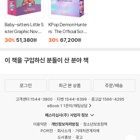
Baby-sitters Little S
KPop Demon Hunte
ister Graphic Novels
rs: The Official Scre
#5-8: A Graphix Col
en Comic Boxed Se
30
51,380
30
67,200
%
%
원
원
lection
t
이 책을 구입하신 분들이 산 분야 책
로그인
최근 본 상품
주문/배송
고객센터 1544-3800
티켓 1544-6399
중고샵 1566-4295
eBook 1:1문의/채팅상담
예스이십사(주) 사업자 정보
이용약관
개인정보처리방침
청소년보호정책
PC버전
회사소개
거래처관계자께
도서홍보
광고