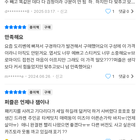
수 빼고 똑같은 데다 다 검정이라 구분이 안 됨 하.. 하지만 다 맞추고 보면
뿌듯하고 예쁘답니다 큰 맘 먹고 도전하시길
d*********8
2025.03.17.
신고
1
댓글
0
종이책
구매
만족해요
요즘 도리벤에 빠져서 구경하다가 발견해서 구매했어요이 구성에 이 가격
이라니 아직도 안믿겨요..엽서도 너무 예쁘고 스티커도 너무 소중해요ㅠ브
로마이드 접힌건 마음이 아프지만 그래도 이 가격 말모????퍼즐은 생각
보다 커서 힘들었지만 맞추고보니 넘 만족했어요!
m******e
2024.06.26.
신고
1
댓글
0
종이책
구매
퍼즐은 언제나 잼이나
패키지를 사려고 기다리다가 세일 하길래 덜커덕 하거 사버렸다 호호호 잘
생긴 드라켄 주인공 타케밋치 매력둥이 미츠야 아픈손가락 바지ㅠ(언제
살아ㅠ) 애니 완결편 빨리 나왔으면 좋겠다ㅠㅠ 다른 버전도 사고 싶은데
카즈토라 웃통 까고 있길래 포기 ??