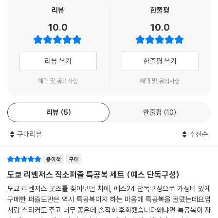
리뷰
한줄평
10.0
10.0
리뷰 쓰기
한줄평 쓰기
혜택 및 유의사항
혜택 및 유의사항
리뷰
5
한줄평
10
구매리뷰
추천순
종이책
구매
도쿄 리벤저스 직소퍼즐 특공복 세트 (예스 단독구성)
도쿄 리벤저스 굿즈를 찾아보던 차에, 예스24 단독구성으로 가성비 있게
구매한 퍼즐도만은 역시 특공복이지 하는 마음에 특공복을 골랐는데요엽
서랑 스티커도 주고 너무 좋은데 솔직히 후회했습니다왜냐면 특공복이 자