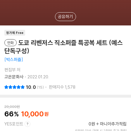
공유하기
정가제 Free
도쿄 리벤저스 직소퍼즐 특공복 세트 (예스
만화
단독구성)
박스퍼즐
편집부 저
고은문화사
2022.01.20.
10.0
판매지수
1,578
15
29,000
원
66
10,000
YES포인트
0원
마니아추가적립
5만원 이상 구매 시 2천원 추가 적립