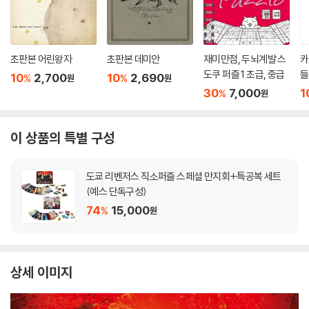
초판본 어린왕자
초판본 데미안
재미만점, 두뇌계발 스
카
도쿠 퍼즐 1 초급, 중급
들
10
2,700
10
2,690
%
%
원
원
30
7,000
1
%
원
이 상품의 특별 구성
도쿄 리벤저스 직소퍼즐 스페셜 만지회+특공복 세트
(예스 단독구성)
74
15,000
%
원
상세 이미지