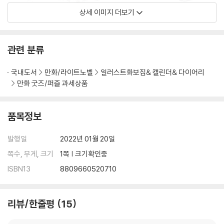
상세 이미지 더보기
관련 분류
국내도서
만화/라이트노벨
일러스트화보집& 캘린더& 다이어리
만화 굿즈/퍼즐 과세상품
품목정보
발행일
2022년 01월 20일
쪽수, 무게, 크기
1쪽 | 크기확인중
ISBN13
8809660520710
리뷰/한줄평
15