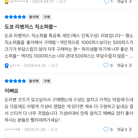
a******4
2024.04.17.
신고
1
댓글
0
종이책
구매
도쿄 리벤저스 직소퍼즐~
도쿄 리벤저스 직소퍼즐 특공복 세트(예스 단독구성) 리뷰입니다~ 평소
직소퍼즐을 좋아해서 구매함~개인적으로 1000피스보다는 500피스가
크기가 부담스럽지 않아 자주 구매하는 편~ 취미생활 하기에 너무 좋은 직
소퍼즐~ 액자도 1000피스는 너무 큰데 500피스는 부담수럽지 않음~ 도
쿄 리벤저스는 사실 잘 모르지만 예스 단독구성이라고 해서 구매했는데 맘
y***i
2026.04.25.
신고
0
댓글
0
에 듬~~^^
종이책
구매
이뻐요
도리벤 굿즈가 갖고싶어서 구매했는데 구성도 알차고 가격도 마음에 드네
요 다음에도 이렇게 가성비 괜찮은 게 있다면 계속 더 구경하고 싶네요 엽
서 스티커 다 너무 귀엽습니다 가성비대비 만족 알차고 예뻐요 양키 좋아
하시는 분들은 빨리데려가세요!
c*****8
2026.01.28.
신고
0
댓글
0