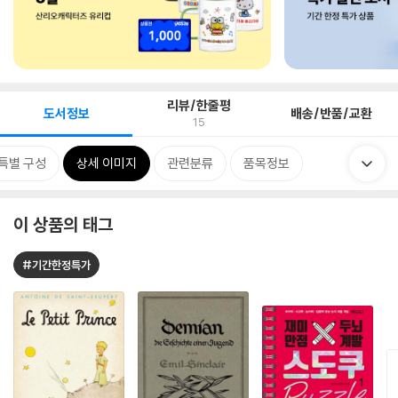
리뷰/한줄평
도서정보
배송/반품/교환
15
특별 구성
상세 이미지
관련분류
품목정보
이 상품의 태그
#기간한정특가