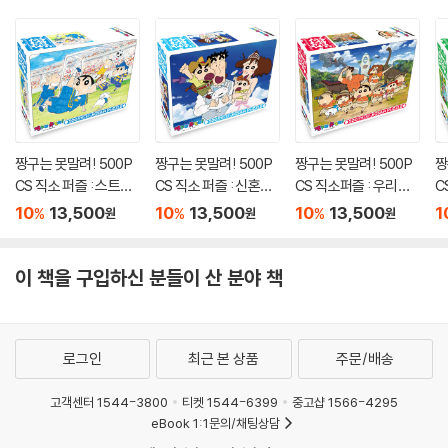
짱구는 못말려! 500P
짱구는 못말려! 500P
짱구는 못말려! 500P
짱
CS 직소 퍼즐 : 스트라
CS 직소 퍼즐 : 신혼여
CS 직소퍼즐 : 우리들
C
이커
행 허리케인
의 공룡일기
의
10
13,500
10
13,500
10
13,500
1
%
%
%
원
원
원
이 책을 구입하신 분들이 산 분야 책
로그인
최근 본 상품
주문/배송
고객센터 1544-3800
티켓 1544-6399
중고샵 1566-4295
eBook 1:1문의/채팅상담