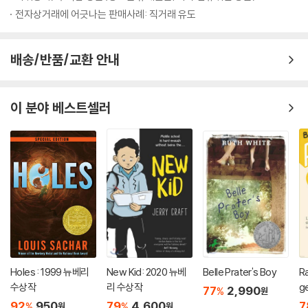
전자상거래에 어긋나는 판매사례: 직거래 유도
배송/반품/교환 안내
이 분야 베스트셀러
Holes : 1999 뉴베리
New Kid: 2020 뉴베
Belle Prater's Boy
R
수상작
리 수상작
g
77
2,990
%
원
n
92
950
79
4,600
7
%
%
원
원