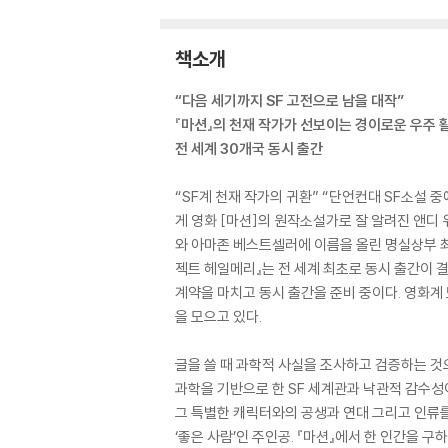
책소개
“다음 세기까지 SF 고전으로 남을 대작”
『마션』의 천재 작가가 선보이는 경이로운 우주 
전 세계 30개국 동시 출간
“SF계 천재 작가의 귀환” “단언컨대 SF소설 중
게 영화 [마션]의 원작소설가로 잘 알려진 앤디
와 아마존 베스트셀러에 이름을 올린 명실상부 최
젝트 헤일메리』는 전 세계 최초로 동시 출간이 
계약을 마치고 동시 출간을 준비 중이다. 영화계
을 모으고 있다.
글을 쓸 때 과학적 사실을 조사하고 검증하는 것
과학을 기반으로 한 SF 세계관과 낙관적 감수성
그 특별한 캐릭터와의 공생과 연대 그리고 인류
‘좋은 사람’인 주인공. 『마션』에서 한 인간을 