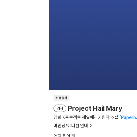
소득공제
Project Hail Mary
외서
영화 <프로젝트 헤일메리> 원작 소설
Paperb
바인딩/에디션 안내
앤디 위어
저