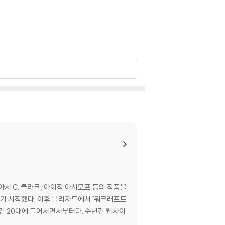
one, no matter who, and know they'll love i
 fans of old school SF (like me) love.' GEO
서 C. 클라크, 아이작 아시모프 등의 작품을
기 시작했다. 이후 블리자드에서 ‘워크래프트
stronaut
 들어서면서부터다. 수년간 웹사이