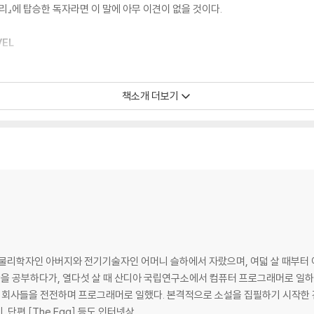
리』에 탑승한 독자라면 이 말에 아무 이견이 없을 것이다.
VEL
책소개 더보기
 in years' GUARDIAN
he one book I read last year that I am certain I can recommend to any
ce fiction, Andy Weir is the writer for you. . . This one has everything
물리학자인 아버지와 전기기술자인 어머니 슬하에서 자랐으며, 여덟 살 때부터 아
을 공부하다가, 열다섯 살 때 산디아 국립연구소에서 컴퓨터 프로그래머로 일하
the most plausible science fiction books I've ever read' TIM PEAKE, a
 회사들을 전전하며 프로그래머로 일했다. 본격적으로 소설을 집필하기 시작한 건 20대에
__________
단편 [The Egg] 등도 인터넷상