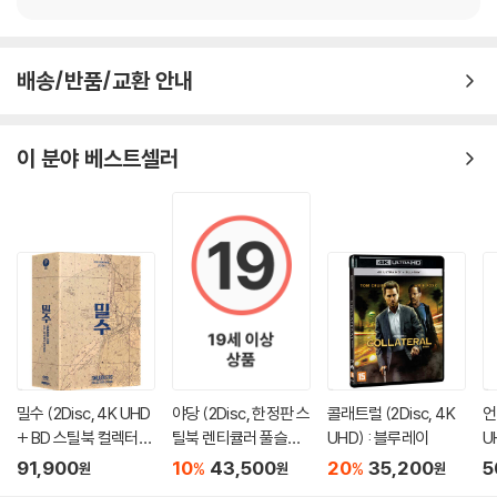
문의 바랍니다.
2) 사양 오인지, 오 구매, 변심 사유로의 반품은 제품 개봉 전에만 운임비
배송/반품/교환 안내
부담 후 처리 가능합니다.
3) 스틸북 한정판, 초회 한정판의 경우 제작 수량이 한정되어 있고, 택배
이동 과정에서의 손상이 발생하면, 재 판매가 어려우므로 신중한 구매 선
이 분야 베스트셀러
택을 부탁드립니다.
4) 한정판 상품의 변심, 오구매로 인한 반품은 회송된 상품의 상태 확인 후
진행이 가능합니다. 택배 이동 중 파손이 발생하지 않도록 완충 포장을 부
탁드립니다.
밀수 (2Disc, 4K UHD
야당 (2Disc, 한정판 스
콜래트럴 (2Disc, 4K
언
+ BD 스틸북 컬렉터스
틸북 렌티큘러 풀슬립
UHD) : 블루레이
U
에디션) : 블루레이
B) : 블루레이
정
91,900
10
43,500
20
35,200
5
%
%
원
원
원