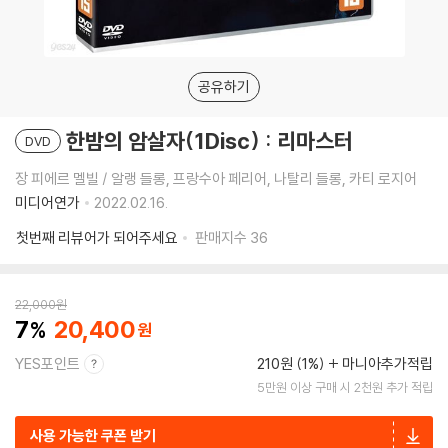
공유하기
한밤의 암살자(1Disc) : 리마스터
DVD
장 피에르 멜빌 / 알랭 들롱, 프랑수아 페리어, 나탈리 들롱, 카티 로지어
미디어연가
2022.02.16.
첫번째 리뷰어가 되어주세요
판매지수
36
22,000
원
7
20,400
YES포인트
210원 (1%)
마니아추가적립
5만원 이상 구매 시 2천원 추가 적립
사용 가능한 쿠폰 받기