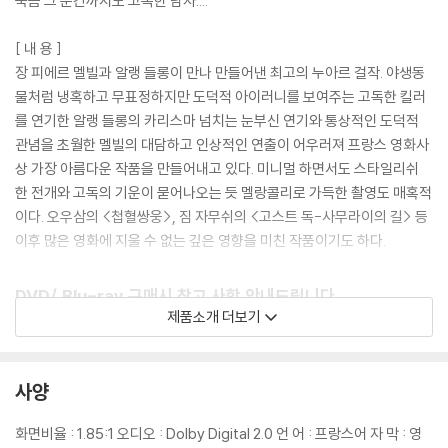
죽음 그 순간까지도 고독한 남자....
[ 내 용 ]
장 피에르 멜빌과 알랭 들롱이 만나 만들어낸 최고의 누아르 걸작. 야생동
물처럼 냉혹하고 무표정하지만 도덕적 아이러니를 보여주는 고독한 킬러
를 연기한 알랭 들롱의 카리스마 넘치는 눈부신 연기와 통상적인 도덕적
관념을 초월한 멜빌의 대담하고 인상적인 연출이 어우러져 프랑스 영화사
상 가장 아름다운 작품을 만들어내고 있다. 미니멀 하면서도 스타일리쉬
한 전개와 고독의 기운이 묻어나오는 듯 멜랑콜리로 가득한 촬영도 매혹적
이다. 오우삼의 <첩혈쌍웅>, 짐 자무쉬의 <고스트 독-사무라이의 길> 등
이후 많은 영화에 지울 수 없는 깊은 영향을 미친 작품이기도 하다.
DVD/ Blu-ray 구매시 참고 사항 안내드립니다.
제품소개 더보기
※ 4K블루레이, 3D 블루레이 재생 관련 안내
1) 4K UHD 디스크는 대용량의 데이터 전송이 필요하므로 4K전용 플레
이어를 사용하셔야 합니다. 더불어 플레이어 소프트웨어 최신 버전의 업데
사양
이트, 대용량 케이블 사용이 필수입니다.
2) 3D 블루레이는 전용 플레이어와 3D 지원 TV를 통해서만 재생 가능합
화면비율 : 1.85:1 오디오 : Dolby Digital 2.0 언 어 : 프랑스어 자 막 : 영