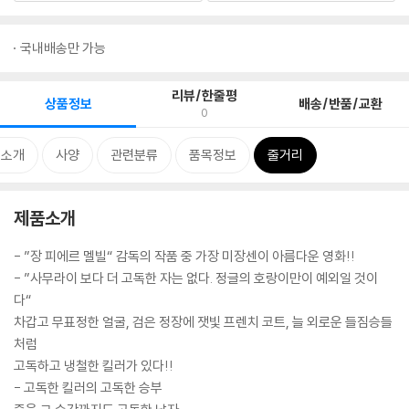
국내배송만 가능
리뷰/한줄평
상품정보
배송/반품/교환
0
품소개
사양
관련분류
품목정보
줄거리
제품소개
- ”장 피에르 멜빌“ 감독의 작품 중 가장 미장센이 아름다운 영화!!
- ”사무라이 보다 더 고독한 자는 없다. 정글의 호랑이만이 예외일 것이
다“
차갑고 무표정한 얼굴, 검은 정장에 잿빛 프렌치 코트, 늘 외로운 들짐승들
처럼
고독하고 냉철한 킬러가 있다!!
- 고독한 킬러의 고독한 승부