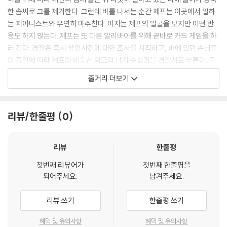
것을 권유해 드립니다.
한 솜씨로 그를 제거한다. 그런데 바를 나서는 순간 제프는 이곳에서 일하
2) 정전기와 먼지로 인해 재생이 원활하지 않은 경우가 있습니다. 디스크
는 피아니스트와 우연히 마주친다. 여자는 제프의 얼굴을 보지만 어떤 반
를 마른 천으로 닦으시거나, DVD 클리너 등 전용 제품을 이용하면 대부분
응도 하지 않는다. 제프는 또 다른 알리바이를 위해 곧바로 카드 게임을 하
해결됩니다.
러 간다. 경찰은 즉시 살인사건에 대한 조사를 시작하고, 바에 있던 손님들
3) 일부 PC 연결형 ODD의 경우 호환 상의 문제로 정상적인 디스크도 재
의 증언에 따라 제프와 비슷한 외모의 남자 수십명을 경찰서로 부른다. 물
생이 불가능한 경우가 있습니다. 독립형 전용 플레이어 사용을 권장드리
론 이들 중에 제프도 있다. 하지만 증인들은 제프의 얼굴을 정확하게 기억
줄거리 더보기
며, ODD 사용으로 인한 재생 불량의 경우 교환 시에도 동일한 오류가 발
하지 못하고, 피아니스트도 어떤 이유에서인지 제프가 범인이 아니라고 증
생할 수 있음을 알려드립니다.
언한다. 결국 제프는 증거 부족으로 다음날 아침 풀려난다.
제프는 약속한 돈을 받기 위해 의뢰인의 부하와 만나지만 제프가 경찰에
리뷰/한줄평
0
※ 디스크 외관 불량
포섭 당했다고 생각한 의뢰인 쪽은 제프를 제거하려 한다. 하지만 제프는
디스크에 미세한 잔 흠집이 남아있거나 인쇄 면이 깨끗하지 않은 경우가
팔에 총상만을 입은 채 도망치고, 의뢰인에게 죽기 전에 자기가 먼저 의뢰
있으며, 상품의 불량이 아닙니다. 단, 재생에 이상이 있는 경우에는 불량으
인을 죽이겠다고 결심한다. 자기를 알면서도 모른 척한 피아니스트에게 의
리뷰
한줄평
로 인한 반품/교환이 가능합니다.
뢰인에 대한 단서가 있다고 생각한 제프는 다시 피아니스트를 만나고, 그
첫번째 리뷰어가
첫번째 한줄평을
녀의 집까지 따라가 결국 의뢰인의 정체를 넘겨받기로 약속한다.
되어주세요.
남겨주세요.
※ 교환/반품 안내
집으로 돌아온 제프는 숨어 있던 의뢰인의 부하에게 다시한번 습격을 당하
1) 불량으로 인한 교환/반품 요청 시에는 불량 확인을 위해 개봉 시의 동영
지만 간단하게 그를 제압한 뒤 의뢰인의 주소와 이름을 알아낸다. 제프는
리뷰 쓰기
한줄평 쓰기
상을 요청할 수 있으며, 동영상이 없는 경우 교환/반품이 제한될 수 있습니
경찰의 추적을 따돌린 뒤 의뢰인의 집으로 향하는데...
다.
혜택 및 유의사항
혜택 및 유의사항
관련 사진과 동영상 및 재생 기기 모델명을 첨부하여 첨부하여 고객센터에