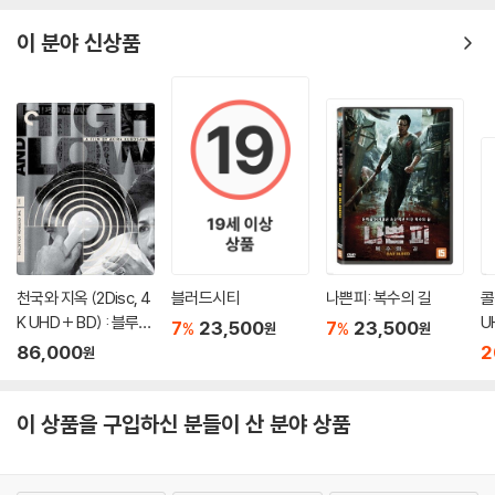
이 분야 신상품
천국와 지옥 (2Disc, 4
블러드시티
나쁜피: 복수의 길
콜
K UHD + BD) : 블루레
U
7
23,500
7
23,500
%
%
원
원
이
86,000
2
원
이 상품을 구입하신 분들이 산 분야 상품