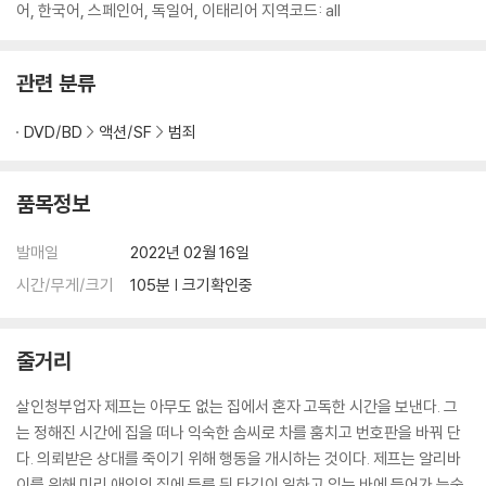
니다.
어, 한국어, 스페인어, 독일어, 이태리어 지역코드: all
※ 아웃케이스/구성품/포장 상태
관련 분류
1) 제작/배송 과정에서 경미한 아웃케이스 주름, 모서리 눌림 및 갈라짐이
발생할 수 있습니다. 반품을 원하실 경우 미개봉 상태로 문의 부탁드립니
DVD/BD
액션/SF
범죄
다.
2) 스틸북 케이스 제작 과정에서 기포 혹은 경미한 인쇄 오류가 발생할 수
있습니다.
품목정보
3) 렌티큘러 스틸북의 경우, 보호필름이 붙어 판매되기도 합니다. 보호필
름 손상에 의한 교환/반품은 불가합니다.
발매일
2022년 02월 16일
4) 본품 보호를 위해 노란색의 카톤 박스로 재포장한 경우, 카톤박스 손상
시간/무게/크기
105분 | 크기확인중
에 의한 교환/반품은 불가합니다.
5) 아웃케이스/구성품/포장 상태 불량에 의한 교환/반품 신청시 불량 확
인을 위해 개봉 시의 동영상을 요청할 수 있으며, 동영상이 없는 경우 교
줄거리
환/반품이 제한될 수 있습니다.
살인청부업자 제프는 아무도 없는 집에서 혼자 고독한 시간을 보낸다. 그
※ 디스크 재생 불량
는 정해진 시간에 집을 떠나 익숙한 솜씨로 차를 훔치고 번호판을 바꿔 단
1) 기기 문제로 인해 발생하는 재생 불량 현상에 대해서는 반품/교환이 불
다. 의뢰받은 상대를 죽이기 위해 행동을 개시하는 것이다. 제프는 알리바
가하니 최신 소프트웨어로 업데이트된 DVD/BD 전용 기기에서 재생하실
이를 위해 미리 애인의 집에 들른 뒤 타깃이 일하고 있는 바에 들어가 능숙