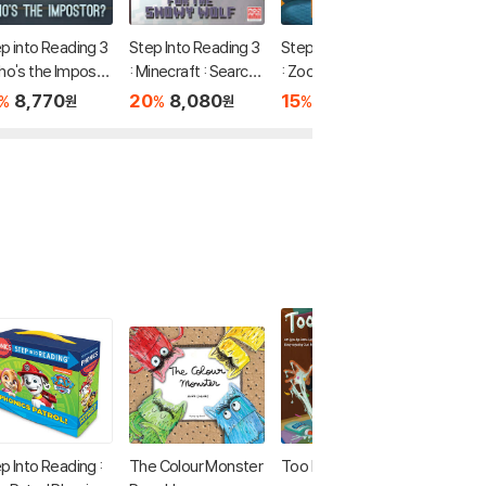
p into Reading 3
Step Into Reading 3
Step Into Reading 3
Step In
ho's the Imposto
: Minecraft : Search f
: Zoo Crew (Disney
: Jurass
(Among Us)
or the Snowy Wolf
Zootopia 2)
aos Theo
8,770
20
8,080
15
7,560
20
7
%
%
%
%
원
원
원
ght!
p Into Reading :
The Colour Monster
Too Much Glue
Disney 