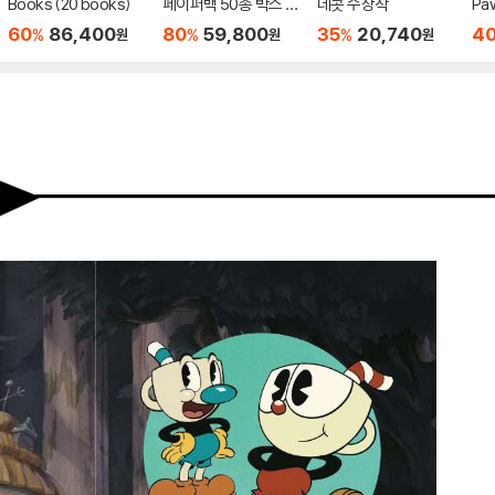
Books (20 books)
페이퍼백 50종 박스 세
데콧 수상작
Paw
트 (블루) The Ultima
Box
60
86,400
80
59,800
35
20,740
4
%
%
%
원
원
원
te Peppa Pig Collect
ion : 50 Book Box Se
t