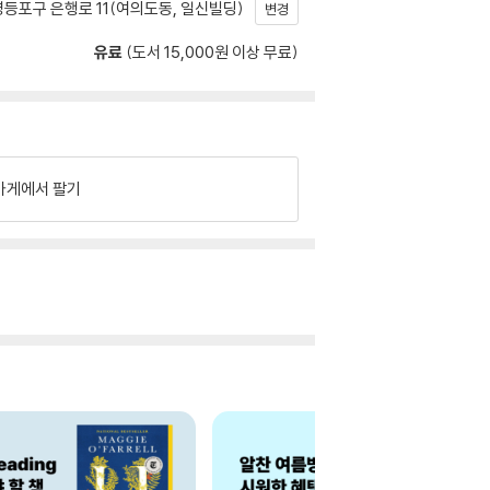
등포구 은행로 11(여의도동, 일신빌딩)
변경
유료
(도서 15,000원 이상 무료)
가게에서 팔기