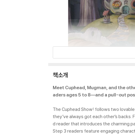
책소개
Meet Cuphead, Mugman, and the other 
aders ages 5 to 8―and a pull-out pos
The Cuphead Show! follows two lovable
they’ve always got each other’s backs. Fa
d reader that introduces the charming pai
Step 3 readers feature engaging characte