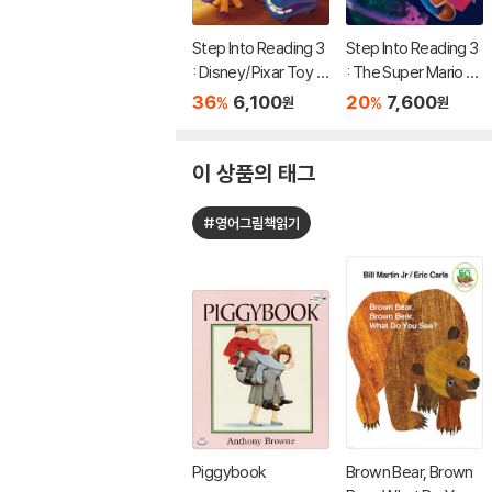
Step Into Reading 3
Step Into Reading 3
: Disney/Pixar Toy S
: The Super Mario G
tory 5 : Team Up!
alaxy Movie: Mario T
36
6,100
20
7,600
%
%
원
원
akes Off!
이 상품의 태그
#영어그림책읽기
Piggybook
Brown Bear, Brown