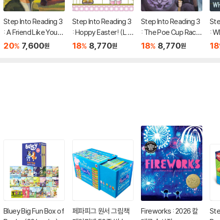
Step Into Reading 3
Step Into Reading 3
Step Into Reading 3
Ste
: A Friend Like You
: Hoppy Easter! (L.
: The Poe Cup Race!
: W
(Disney/Pixar Hopp
O.L. Surprise!)
(Wednesday)
r? 
20
7,600
18
8,770
18
8,770
18
%
%
%
원
원
원
ers)
Bluey Big Fun Box of
페파피그 원서 그림책
Fireworks : 2026 칼
Ste