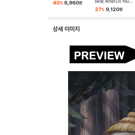
Bear, What Do You S
40
6,960
%
원
ee?
27
9,120
%
원
상세 이미지