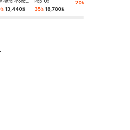
 Patrol Phonics
Pop-Up
Reader 
20
10,160
%
원
 Set
ary and 
0
13,440
35
18,780
35
3
%
%
%
원
원
eader 
Set