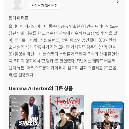
관심작가 알림신청
발레 스핀 액션, 펜싱 검투, ‘킹스맨’ 시그니처 액션!
젬마 아터튼
액션에 충실한 블록버스터 [킹스맨]의 새로운 진화!
올리비아 파커와 버나비 톰슨이 공동 연출한 〈세인트 트리니안〉으로
장편 영화 데뷔를 한 그녀는 이 작품에서 수석 여고생 ‘켈리’ 역을 맡
[킹스맨: 퍼스트 에이전트]는 [킹스맨] 시리즈의 시그니처로 손꼽히는 독
아, 루퍼트 에버렛, 러셀 브랜드, 콜린 퍼스와 공연했다. 〈007 퀀텀
창적인 액션은 물론 시대를 반영한 스페셜 가젯, 그리고 극강의 몰입감을
오브 솔러스〉에 합류하기 직전 조나단 거시필드 감독의 〈쓰리 앤 아
선사하는 스펙터클한 스케일까지 모두 담아내며 순수한 액션 블록버스터
웃〉 촬영을 마친 그녀는 이멜다 스턴톤과 맥켄지 크룩과 함께 출연한
로서 최고 퀄리티 작품임을 입증한다.
이 코미디 영화에서 ‘프랭키’ 로 열연했다. 작년에는 제라드 버틀러,
탠디 뉴튼, 마크 스트롱과 가이 리치 감독의 범죄 스릴러물 〈로큰롤
[킹스맨: 시크릿 에이전트]의 숨 막히는 교회 액션 장면부터 [킹스맨: 골든
라〉를 촬영했다.
서클]의 자동차 추격 장면까지 [킹스맨] 시리즈는 항상 화려하면서도 예
상을 뒤엎는 액션 시퀀스로 큰 사랑을 받아왔다. [킹스맨: 퍼스트 에이전
Gemma Arterton
의 다른 상품
트] 역시 관객들의 취향을 완벽하게 저격할 독창적인 액션 시퀀스로 가득
해 시리즈의 성공적인 귀환을 알린다.
먼저 광기의 사제 ‘라스푸틴’이 선보이는 발레 스핀 액션은 독특한 카리스
마를 뽐내며 캐릭터의 특성을 완벽하게 살린 것은 물론, 마치 발레 동작을
연상시키는 액션 디자인으로 단번에 시선을 집중시킨다. 여기에 예상치 못