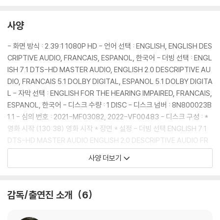
보여 전 세계를 놀라게 만든 액션 비주얼 텔러라 불리는 ‘매튜 본’ 감독이
또 다시 한 번 메가폰을 잡았다.
사양
매튜 본 감독은 이번 작품을 통해 100년 전 과거로 거슬러 올라가 ‘킹스맨’
- 화면 방식 : 2.39:1 1080P HD - 언어 선택 : ENGLISH, ENGLISH DES
조직이 어떻게, 왜 등장하게 되었는지 그 기원을 다루고 있다. [킹스맨: 시
CRIPTIVE AUDIO, FRANCAIS, ESPANOL, 한국어 - 더빙 선택 : ENGL
크릿 에이전트]에서 ‘해리 하트’(콜린 퍼스)가 ‘에그시’(태런 에저튼)에게
ISH 7.1 DTS-HD MASTER AUDIO, ENGLISH 2.0 DESCRIPTIVE AU
킹스맨의 출발점에 대해 이야기하는 장면에서 영감을 얻었다는 매튜 본 감
DIO, FRANCAIS 5.1 DOLBY DIGITAL, ESPANOL 5.1 DOLBY DIGITA
독은 “‘해리가 말한 내용으로 어떤 작품을 만들 수 있을까?’라고 생각하는
L - 자막 선택 : ENGLISH FOR THE HEARING IMPAIRED, FRANCAIS,
순간 이 영화에 대한 아이디어가 떠올랐고 그대로 시나리오를 써내려 갔
ESPANOL, 한국어 - 디스크 수량 : 1 DISC - 디스크 넘버 : 8N800023B
다”고 [킹스맨: 퍼스트 에이전트]의 기원에 대해 얘기한다.
1.1 - 심의 번호 : 2021-MF03082, 2022-VF00483 - 디스크 구성 : *
영화 시작 (130:38) 영화 시작 * 장면 * 설정 - 더빙 선택 ENGLISH 7.1
작년 개봉 당시 “올해 가장 거침없는 영화”, “완전히 끝내준다”, “미치도
DTS-HD MASTER AUDIO ENGLISH 2.0 DESCRIPTIVE AUDIO FR
록 재밌는 액션. 끝까지 스릴 넘친다”, “정신없을 정도로 재밌다”, “시리즈
ANCAIS 5.1 DOLBY DIGITAL ESPANOL 5.1 DOLBY DIGITAL - 자막
사양 더보기
를 아우르는 최고의 프리퀄”, “전작을 뛰어넘었다”, “반드시 봐야 할 영
선택 자막 없음 ENGLISH FOR THE HEARING IMPAIRED FRANCAIS
화”, “스릴 넘치고, 스마트하고, 감정적이다” 등 런던 프리미어 후 현지 언
ESPANOL 한국어 * 보너스 트랙 (133:31) 킹스맨: 위대한 게임의 시작
론과 평단의 끊임없는 극찬 세례를 받은 [킹스맨: 퍼스트 에이전트]는 시
(89:33) -모두 보기 -잃어버린 시대 -옥스퍼드와 로그 -세계의 무대 -전
감독/출연진 소개
6
리즈 특유의 독창적인 액션과 재치 넘치는 대사와 유머, 여기에 드라마까
쟁의 기술 -행운아 -영원하라 킹스맨 칼싸움 장면 분석 (15:43) 베테랑을
지 갖춘 웰메이드 블록버스터 작품으로 최고 퀄리티의 블루레이로의 출시
찾아서 (26:28) R등급 공식 예고편 (01:47) * 서플먼트 내용은 제작사의