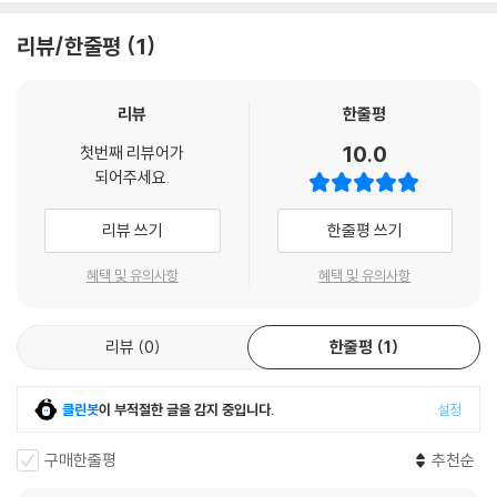
서 오스트리아의 프란츠 페르디난트 대공 부부의 안전을 보장해 주길 약속
생소할 수는 있지만 다큐 메이킹 영상답게 영화로 제작되기까지의 과정들
한다.
리뷰/한줄평
1
을 흥미진진하게 보여준다. 고퀄리티의 영상과 오디오를 차치하더라도 본
편 보다 더 길고 흥미진진한 보너스 메이킹 영상의 수록만으로도 [킹스맨:
한편, 캐시미어 산지에 있는 악의 조직, 목자의 무리 본부에서는 오스트리
퍼스트 에이전트]의 블루레이 소장 가치는 충분하다 할 수 있다.
아의 프란츠 페르디난트 대공을 암살할 계획을 세운다. 목자의 무리에는
리뷰
한줄평
그리고 라스푸틴, 가브릴로 프린치프, 마타하리, 에릭 얀 하누센 등이 소속
10.0
첫번째 리뷰어가
영어 7.1 DTS-HD MASTER AUDIO 외 프랑스어, 스페인어 5.1 돌비 디
되어 있었다. 악의 조직은 동물 문양이 새겨진 반지를 통해 서로 조직원임
되어주세요.
지털 오디오와 영어, 프랑스어, 스페인어, 한국어 자막 등이 수록되어 있
을 확인한다.
다. 총 90분에 가까운 보너스 다큐 영상인 ‘킹스맨: 위대한 게임의 시작’은
리뷰 쓰기
한줄평 쓰기
사실적이고 재미있는 메이킹 다큐로 각각의 세부 부가 영상들을 통해 킹스
공작은 아들 콘래드와 함께 사라예보로 가서 페르디난트 대공 부부를 엄호
맨 기원을 소개한다. 또, 부가영상으로 칼싸움 장면 분석, 베테랑을 찾아
하게 된다. 처음 가브릴로 프린치프는 페르디난트 대공 부부가 탄 차량에
혜택 및 유의사항
혜택 및 유의사항
서, R등급 공식 예고편 등이 수록되어 있다.
폭탄을 던져 대공 부부를 암살하려고 하나, 콘래드가 던진 폭탄을 우산으
로 쳐내면서, 폭탄이 뒷 차량으로 흘러 들어가 대신 폭파되는 바람에 실패
리뷰
0
한줄평
1
DVD/ Blu-ray 구매시 참고 사항 안내드립니다.
한다. 가브릴로 프린치프는 폭탄 암살 계획이 실패하자, 초조한 표정으로
카페에 앉아 반지 안에 있는 청산가리 알약으로 자살하려 할 때, 우연히 카
※ 4K블루레이, 3D 블루레이 재생 관련 안내
페 주변 막다른 길로 들어간 대공 부부를 보게 되고, 막다른 길에서 우회하
클린봇
이 부적절한 글을 감지 중입니다.
설정
1) 4K UHD 디스크는 대용량의 데이터 전송이 필요하므로 4K전용 플레
기 위해 잠깐 멈춘 사이 바로 접근하여 대공 부부에게 총을 쏴 암살에 성공
이어를 사용하셔야 합니다. 더불어 플레이어 소프트웨어 최신 버전의 업데
하게 되는데…
구매한줄평
추천순
이트, 대용량 케이블 사용이 필수입니다.