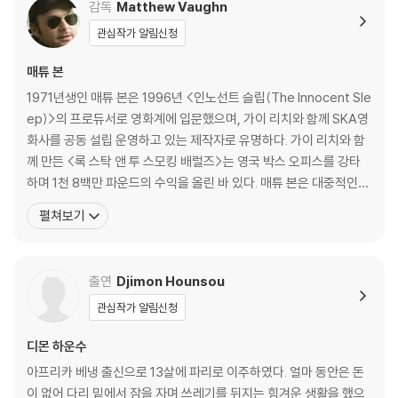
역시 많은 영화 팬들이 고대하고 기다려 왔다.
사정상 변경, 추가 또는 삭제 될 수 있습니다.
감독
Matthew Vaughn
관심작가 알림신청
최초의 킹스맨 Vs. 광기의 사제 ‘라스푸틴’과 비밀 조직
역사적 인물들의 생생한 비하인드 스토리
매튜 본
극한의 적에 맞서 싸우는 ‘킹스맨’의 첫 번째 미션!
1971년생인 매튜 본은 1996년 <인노선트 슬립(The Innocent Sle
ep)>의 프로듀서로 영화계에 입문했으며, 가이 리치와 함께 SKA영
[킹스맨: 퍼스트 에이전트]는 전설적인 스파이 조직 ‘킹스맨’의 탄생과 깊
화사를 공동 설립 운영하고 있는 제작자로 유명하다. 가이 리치와 함
이 관련된 최초의 독립 정보기관의 정체와 한 국가를 넘어 전 세계를 위협
께 만든 <록 스탁 앤 투 스모킹 배럴즈>는 영국 박스 오피스를 강타
하는 참혹한 전쟁을 막기 위해 나서는 이들의 위대한 첫 번째 임무를 그리
하며 1천 8백만 파운드의 수익을 올린 바 있다. 매튜 본은 대중적인
며 새로운 킹스맨 세계관을 선보여 호기심을 불러일으킨다.
영화를 제작하면서도 주제나 소재는 다양한 스펙트럼을 다룬다는 평
펼쳐보기
을 듣고 있으며, 영화 <레이어 케이크>는 그의 장편 연출 데뷔작이
리더 ‘옥스포드 공작’을 비롯해 옥스포드 가의 유모와 집사로 정체를 감춘
다. 마블 코믹스 원작의 인기 만화를 영화화해 세계적인 히트를 기록
‘폴리’와 ‘숄라’, 팀에 새롭게 합류한 옥스포드 공작의 아들 ‘콘래드’까지 이
한 <엑스맨>의 세번째 시리즈의
전 시리즈에서 보지 못했던 완전히 새로운 캐릭터들이 등장해 신선함을 더
출연
Djimon Hounsou
한다. 또한 정부의 손길이 미치지 않는 곳에서 은밀한 계획을 꾸미는 악의
관심작가 알림신청
근원을 뿌리뽑기 위해 행동에 나서는 모습은 [킹스맨] 시리즈 전편의 특정
장면들을 연상시키기도 해 특별한 경험을 선사한다.
디몬 하운수
아프리카 베냉 출신으로 13살에 파리로 이주하였다. 얼마 동안은 돈
[킹스맨] 시리즈는 매 작품마다 예측을 벗어나는 새로운 유형의 빌런을 선
이 없어 다리 밑에서 잠을 자며 쓰레기를 뒤지는 힘겨운 생활을 했으