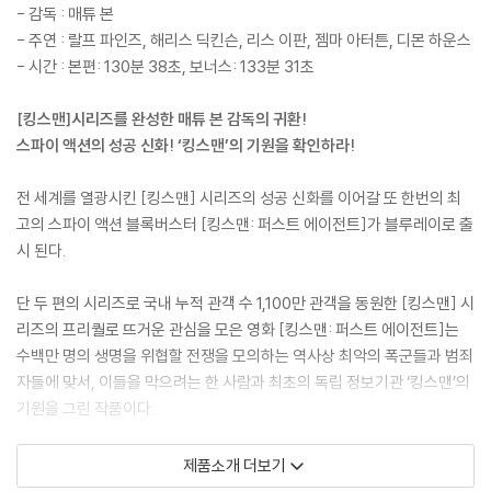
- 감독 : 매튜 본
- 주연 : 랄프 파인즈, 해리스 딕킨슨, 리스 이판, 젬마 아터튼, 디몬 하운스
- 시간 : 본편: 130분 38초, 보너스: 133분 31초
[킹스맨]시리즈를 완성한 매튜 본 감독의 귀환!
스파이 액션의 성공 신화! ‘킹스맨’의 기원을 확인하라!
전 세계를 열광시킨 [킹스맨] 시리즈의 성공 신화를 이어갈 또 한번의 최
고의 스파이 액션 블록버스터 [킹스맨: 퍼스트 에이전트]가 블루레이로 출
시 된다.
단 두 편의 시리즈로 국내 누적 관객 수 1,100만 관객을 동원한 [킹스맨] 시
리즈의 프리퀄로 뜨거운 관심을 모은 영화 [킹스맨: 퍼스트 에이전트]는
수백만 명의 생명을 위협할 전쟁을 모의하는 역사상 최악의 폭군들과 범죄
자들에 맞서, 이들을 막으려는 한 사람과 최초의 독립 정보기관 ‘킹스맨’의
기원을 그린 작품이다.
[킹스맨: 시크릿 에이전트]와 [킹스맨: 골든 서클]에서 기발하고 거침없는
제품소개 더보기
상상력과 대담한 연출력, 독보적인 비주얼로 전례 없던 스파이 액션을 선