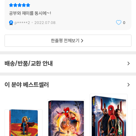
2) 3D 블루레이는 전용 플레이어와 3D 지원 TV를 통해서만 재생 가능합
니다.
공부와 재미를 동시에~!
※ 아웃케이스/구성품/포장 상태
p*****2
2022.07.08.
0
1) 제작/배송 과정에서 경미한 아웃케이스 주름, 모서리 눌림 및 갈라짐이
발생할 수 있습니다. 반품을 원하실 경우 미개봉 상태로 문의 부탁드립니
한줄평 전체보기
다.
2) 스틸북 케이스 제작 과정에서 기포 혹은 경미한 인쇄 오류가 발생할 수
있습니다.
배송/반품/교환 안내
3) 렌티큘러 스틸북의 경우, 보호필름이 붙어 판매되기도 합니다. 보호필
름 손상에 의한 교환/반품은 불가합니다.
4) 본품 보호를 위해 노란색의 카톤 박스로 재포장한 경우, 카톤박스 손상
이 분야 베스트셀러
에 의한 교환/반품은 불가합니다.
5) 아웃케이스/구성품/포장 상태 불량에 의한 교환/반품 신청시 불량 확
인을 위해 개봉 시의 동영상을 요청할 수 있으며, 동영상이 없는 경우 교
환/반품이 제한될 수 있습니다.
※ 디스크 재생 불량
1) 기기 문제로 인해 발생하는 재생 불량 현상에 대해서는 반품/교환이 불