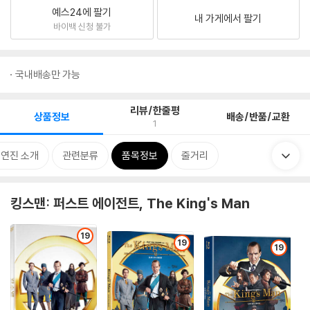
예스24에 팔기
내 가게에서 팔기
바이백 신청 불가
국내배송만 가능
리뷰/한줄평
상품정보
배송/반품/교환
1
출연진 소개
관련분류
품목정보
줄거리
킹스맨: 퍼스트 에이전트, The King's Man
19
19
19