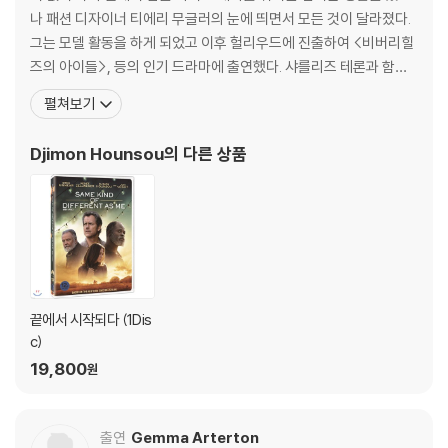
보여 선과 악 캐릭터 모두 큰 사랑을 받아왔다. [킹스맨: 시크릿 에이전트]
나 패션 디자이너 티에리 무글러의 눈에 띄면서 모든 것이 달라졌다.
에서는 ‘발렌타인’(사무엘 L. 잭슨)과 그의 수하 ‘가젤’(소피아 부텔라)이,
그는 모델 활동을 하게 되었고 이후 헐리우드에 진출하여 <비버리힐
[킹스맨: 골든 서클]에서는 ‘포피’(줄리안 무어)가 기존 스파이 영화에서
즈의 아이들>, 등의 인기 드라마에 출연했다. 샤를리즈 테론과 함께
볼 수 없었던 차별화된 스타일의 빌런으로 등장해 허를 찌르는 반전 매력
아프리카 출신으로 오스카에 노미네이트 된 최초의 배우라는 이름을
펼쳐보기
을 가감 없이 보여주었다.
남긴 그는 영화에서 주로 정열적인 아프리카 인을 연기하며 <아미스
타드>, <글래디에이터>, <천사의 아이들>, <툼 레이더 2 : 판도라의
Djimon Hounsou
의 다른 상품
이번 작품에서는 수많은 역사적 인물들을 모티브로 매튜 본 감독만의 유니
상자> 등에 출연했다. 그는 데이비드 핀처가 감
크한 상상이 더해져 완성된 특별한 빌런 캐릭터들이 등장해 궁금증을 자극
한다. 먼저 광기의 사제 ‘라스푸틴’(리스 이판)은 독특한 비주얼과 기묘한
행동으로 거대한 아우라를 뿜어내며 등장과 동시에 시선을 압도한다. 미스
터리한 능력으로 사람의 마음을 홀리는 그는 러시아 황실을 손아귀에 넣었
을 뿐만 아니라 전 세계를 위협하는 전쟁을 종용하는 등 예측 불가한 행보
를 이어가며 스토리에 긴장감을 불어넣는다. 라스푸틴의 배후이자 베일에
끝에서 시작되다 (1Dis
가려진 거대 빌런 집단 ‘플록’은 [킹스맨: 퍼스트 에이전트]만의 방대한 스
c)
토리를 더욱 확장시킨다.
19,800
원
매튜 본 감독은 라스푸틴을 포함해 ‘마타하리’(발레리 파흐너), ‘에릭’(다
니엘 브륄) 등 실제 인물을 모티브로 한 캐릭터들로 빌런 집단을 구성하는
출연
Gemma Arterton
파격적인 설정을 더해 놀라움을 선사한다.