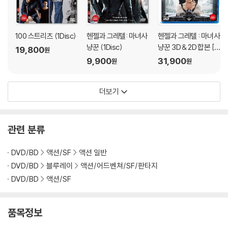
한 클래식 음악까지 흘러나오며 ‘킹스맨’스러운 액션으로 관객들의 눈과
귀를 사로잡는다.
100 스트리츠 (1Disc)
헨젤과 그레텔: 마녀사
헨젤과 그레텔 : 마녀사
매튜 본 감독은 “색다른 스타일의 액션이면서도 현실감이 느껴지도록 하
냥꾼 (1Disc)
냥꾼 3D & 2D 합본 [일
19,800
원
고 싶었다”면서 “러시아 춤을 찾아봤는데 굉장히 인상적이었다. 그중, 코
반판] : 블루레이(2Dis
9,900
31,900
원
원
사크 춤 스타일이 가라테와 비슷했다. 아주 매혹적이라고 생각했다”면서
c)
이를 바탕으로 하나의 춤사위 같은 독특한 액션 장면을 완성했음을 알렸
다.
더보기
여기에 클래식한 무드의 검술 액션을 매튜 본 감독만의 스타일로 재해석한
펜싱 검투 액션과 추락하는 비행기에서 탈출하는 과정을 숨 막히는 긴장감
관련 분류
으로 그려낸 고공 낙하 액션까지 더해져 스파이 액션의 NEW 클래식을 확
인할 수 있는 역대급 작품의 탄생을 알린다.
DVD/BD
액션/SF
액션 일반
DVD/BD
블루레이
액션/어드벤쳐/SF/판타지
또한 [킹스맨] 시리즈와의 연결 고리를 엿볼 수 있는 장면들이 곳곳에 숨
DVD/BD
액션/SF
어있어 더욱 화제를 모았다. 극 중 옥스포드 공작이 빙벽을 오르기 위해 구
두 끝에 칼을 꽂는 모습이 등장하는데, 이는 [킹스맨: 시크릿 에이전트]에
등장했던 신발 끝에서 독이 묻은 칼이 나와 상대를 공격하는 ‘포이즌 구
품목정보
두’를 연상시켜 [킹스맨] 시리즈의 팬들의 주목을 받았다. 매튜 본 감독 역