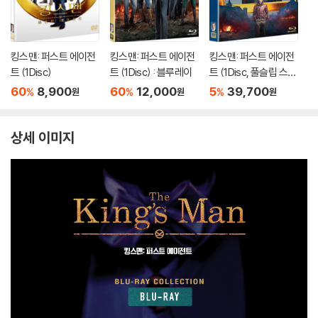
킹스맨: 퍼스트 에이전
킹스맨: 퍼스트 에이전
킹스맨: 퍼스트 에이전
트 (1Disc)
트 (1Disc) : 블루레이
트 (1Disc, 풀슬립 스틸
북) : 블루레이
60
8,900
60
12,000
5
39,700
%
%
%
원
원
원
상세 이미지