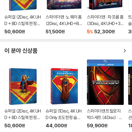
가하니 최신 소프트웨어로 업데이트된 DVD/BD 전용 기기에서 재생하실
것을 권유해 드립니다.
슈퍼걸 (2Disc, 4K UH
스파이더맨: 노 웨이 홈
스파이더맨 : 파 프롬 홈
트
2) 정전기와 먼지로 인해 재생이 원활하지 않은 경우가 있습니다. 디스크
D + BD 스틸북 한정
(2Disc, 4K UHD+BD
(3Disc, 4K UHD+3D
슬
를 마른 천으로 닦으시거나, DVD 클리너 등 전용 제품을 이용하면 대부분
판) (펀치) : 블루레이
렌티큘러 풀슬립 B1 스
+BD 렌티큘러 풀슬립
이
50,600
51,500
5
52,300
3
%
해결됩니다.
원
원
원
틸북 넘버링 한정판) :
B1 스틸북 넘버링 한정
3) 일부 PC 연결형 ODD의 경우 호환 상의 문제로 정상적인 디스크도 재
블루레이
판) : 블루레이
생이 불가능한 경우가 있습니다. 독립형 전용 플레이어 사용을 권장드리
이 분야 신상품
며, ODD 사용으로 인한 재생 불량의 경우 교환 시에도 동일한 오류가 발
생할 수 있음을 알려드립니다.
※ 디스크 외관 불량
디스크에 미세한 잔 흠집이 남아있거나 인쇄 면이 깨끗하지 않은 경우가
있으며, 상품의 불량이 아닙니다. 단, 재생에 이상이 있는 경우에는 불량으
로 인한 반품/교환이 가능합니다.
※ 교환/반품 안내
슈퍼걸 (2Disc, 4K UH
슈퍼걸 (1Disc, 4K UH
스파이더맨 트릴로지
스
1) 불량으로 인한 교환/반품 요청 시에는 불량 확인을 위해 개봉 시의 동영
D + BD 스틸북 한정
D Only 초도한정 슬립
박스세트 (4Disc) : 블
션
상을 요청할 수 있으며, 동영상이 없는 경우 교환/반품이 제한될 수 있습니
판) (펀치) : 블루레이
케이스) : 블루레이
루레이
블
50,600
44,000
59,900
1
원
원
원
다.