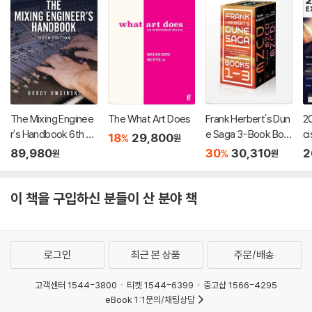
The Mixing Enginee
The What Art Does
Frank Herbert's Dun
20
r's Handbook 6th Ed
e Saga 3-Book Box
ci
18
29,800
%
원
ition
ed Set: Dune, Dune
89,980
30
30,310
2
%
원
원
Messiah, and Childr
en of Dune
이 책을 구입하신 분들이 산 분야 책
로그인
최근 본 상품
주문/배송
고객센터 1544-3800
티켓 1544-6399
중고샵 1566-4295
eBook 1:1문의/채팅상담