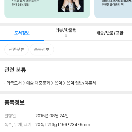
리뷰/한줄평
도서정보
배송/반품/교환
0
관련분류
품목정보
관련 분류
외국도서
예술 대중문화
음악
음악 일반/이론서
품목정보
발행일
2015년 08월 24일
쪽수, 무게, 크기
20쪽 | 213g | 156*234*6mm