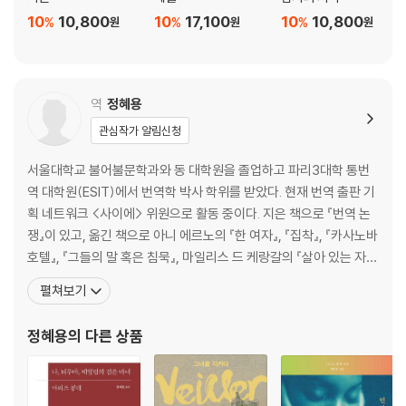
10
10,800
10
17,100
10
10,800
%
%
%
원
원
원
역
정혜용
관심작가 알림신청
서울대학교 불어불문학과와 동 대학원을 졸업하고 파리3대학 통번
역 대학원(ESIT)에서 번역학 박사 학위를 받았다. 현재 번역 출판 기
획 네트워크 <사이에> 위원으로 활동 중이다. 지은 책으로 『번역 논
쟁』이 있고, 옮긴 책으로 아니 에르노의 『한 여자』, 『집착』, 『카사노바
호텔』, 『그들의 말 혹은 침묵』, 마일리스 드 케랑갈의 『살아 있는 자를
수선하기』, 『식탁의 길』, 레몽 크노의 『연푸른 꽃』, 『지하철 소녀 쟈
펼쳐보기
지』, 마리즈 콩데의 『세구: 흙의 장벽』 전 2권, 『나, 티투바, 세일럼의
검은 마녀』, 『울고 웃는 마음』, 바네사 스프링고라의 『동의』, 발레리
정혜용
의 다른 상품
라르보의