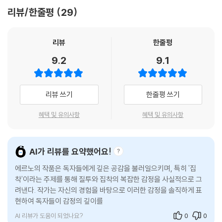
지 나를 엄습하던 감각이다가, 제한되고 종결된 시간 동안 ‘집착’이 되었던
열한 글쓰기 등 짧은 분량임에도 그 안에서 느껴지는 무게감이 대단하다.
리뷰/한줄평
29
것을 보전하는 방식이었다.
『단순한 열정』 『탐닉』에서 이어지는 작가의 내면이 고스란히 투영된 일기
를 보는 듯한 느낌에 젖어 그 호흡을 따라가는 사이, 독자들은 질투의 수렁
--- p.68
에 빠져버린 자신을 발견하게 될 것이다.
리뷰
한줄평
9.2
9.1
나는 그를 다시 소유하고 싶다,
다시는 그를 보지 않기로 결심했다, 나는……
리뷰 쓰기
한줄평 쓰기
내면의 멈추지 않는 잔혹한 회전목마
혜택 및 유의사항
혜택 및 유의사항
몇 달 전 W를 떠난 사람은 바로 ‘나’였다. 그가 원한 동거와 나의 자유로운
생활을 맞바꾸기 싫었던 까닭도 있었지만, 그에게 약간 싫증이 나서이기도
했다. 그러던 어느 저녁 그가 내게 전화를 걸어 어떤 여자와 함께 살게 되었
AI가 리뷰를 요약했어요!
다고 말한다. 이제 아무 때나 그의 휴대폰으로 전화해선 안 된다며. 순간,
에르노의 작품은 독자들에게 깊은 공감을 불러일으키며, 특히 '집
내 안에 ‘무언가가’ 자리잡는다. 그녀가 누구지? 나이는? 무슨 일을 하는
착'이라는 주제를 통해 질투와 집착의 복잡한 감정을 사실적으로 그
여자일까? 그를 빼앗은 그 여자에 대한 궁금증은 강박증처럼 나를 옥죄어
려낸다. 작가는 자신의 경험을 바탕으로 이러한 감정을 솔직하게 표
오기 시작한다. 밤새 인터넷으로 그녀의 신원을 알아내려 애쓰고, 발신자
현하여 독자들이 감정의 깊이를 이해하고 공감할 수 있도록 한다. 이
가 뜨지 않게 그녀의 집일 가능성이 있는 곳에 일일이 전화를 걸어보는 나.
작품은 질투와 집착을
그녀의 이름을 아는 것이 뭐가 그리 중요하기에? 그것은 “내 존재가 텅 비