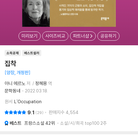
미리보기
사이즈비교
파트너샵
공유하기
소득공제
베스트셀러
집착
양장, 개정판
아니 에르노
저
정혜용
역
문학동네
2022.03.18.
원서
L'Occupation
9.1
판매지수
4,554
29
베스트
프랑스소설
42위
소설/시/희곡 top100 2주