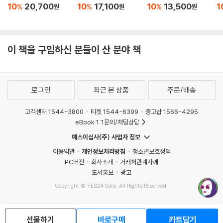
반항하는 인간
페스트
전락
적
10
20,700
10
17,100
10
13,500
1
%
%
%
원
원
원
이 책을 구입하신 분들이 산 분야 책
로그인
최근 본 상품
주문/배송
고객센터 1544-3800
티켓 1544-6399
중고샵 1566-4295
eBook 1:1문의/채팅상담
예스이십사(주) 사업자 정보
이용약관
개인정보처리방침
청소년보호정책
PC버전
회사소개
거래처관계자께
도서홍보
광고
Copyright © YES24 Corp. All Rights Reserved.
MATOM8
선물하기
바로구매
카트담기