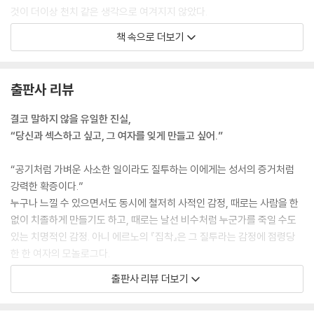
것이 더이상 천치 같은 생각으로 여겨지지 않았다.
(……)
책 속으로 더보기
여기에 글을 쓰고 있는 행위도, 어쩌면 바늘을 꽂는 행위와 크게 다르지 않
을 것이다. --- p.32~33
출판사 리뷰
그가 하는 말은 무엇 하나도 예사롭게 들리지 않았다. (……) 그의 모든 말
은 끊임없이 해독하고 해석해야 할 대상이었고, 그 해석이 맞는지 확인할
결코 말하지 않을 유일한 진실,
길이 없어 고통스럽기만 했다. 처음에는 주의를 기울이지 않았던 말들이
“당신과 섹스하고 싶고, 그 여자를 잊게 만들고 싶어.”
밤이 되면 다시 떠올라서, 갑자기 분명하고도 절망적인 의미를 띠며 나를
괴롭혔다. 일반적으로 언어에 부여하는 교환과 소통의 기능은 뒷전으로 밀
“공기처럼 가벼운 사소한 일이라도 질투하는 이에게는 성서의 증거처럼
려났고, 그의 사랑이 그녀에 대한 것인가 아니면 나에 대한 것인가 그 한 가
강력한 확증이다.”
지만을 의미하는 기능으로 대체되었다. --- p.51
누구나 느낄 수 있으면서도 동시에 철저히 사적인 감정, 때로는 사람을 한
없이 치졸하게 만들기도 하고, 때로는 날선 비수처럼 누군가를 죽일 수도
유일하게 진실한 것, 결코 말하지 않을 진실은 “난 너와 섹스하고 싶고, 그
있는 치명적인 감정. 아니 에르노의 『집착』은 그 질투라는 감정에 점령당
여자를 잊게 만들고 싶어”라는 말이었다. 그 밖의 것은, 엄밀하게 말하자면
한 한 여자의 모놀로그다.
모두 가짜였다. --- p.53
출판사 리뷰 더보기
2001년 여름, 〈르몽드〉지의 바캉스 특집 지면을 통해 선보인 이 작품은 한
글쓰기는 더이상 내 현실이 아닌 것을, 즉 길거리에서 머리끝부터 발끝까
땀 한 땀 직조한 듯한 특유의 응축된 문체, 존재의 밑바닥까지 내려가는 치