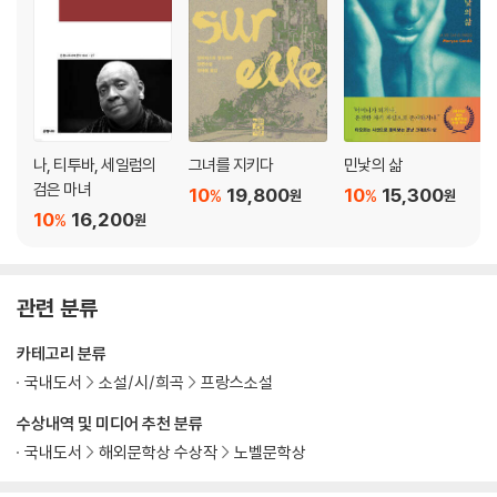
나, 티투바, 세일럼의
그녀를 지키다
민낯의 삶
검은 마녀
10
19,800
10
15,300
%
%
원
원
10
16,200
%
원
관련 분류
카테고리 분류
국내도서
소설/시/희곡
프랑스소설
수상내역 및 미디어 추천 분류
국내도서
해외문학상 수상작
노벨문학상