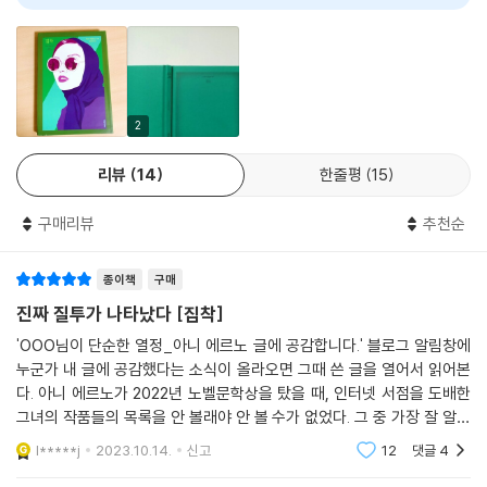
AI 리뷰가 도움이 되었나요?
0
0
어버린 지금 그녀에게 속한 아주 작은 어떤 것을 빼앗아오는 것”이기 때문
이다.
질투에 사로잡힌 나는 지나치듯 그가 던진 한마디 말에 필사적으로 매달리
기도 한다. “소르본 도서관에서 작업했어”라는 그의 말이 ‘그들이 함께 소
르본 도서관에서 작업했다’로 들린다. ‘언어가 갖는 소통의 기능은 뒷전으
2
로 밀려나고, 내겐 그의 사랑이 나에 대한 것인지 그녀에 대한 것인지를 구
리뷰
14
한줄평
15
분하는 언어’만이 중요할 뿐이다. 그를 잃었다는 아픔은 이렇듯 그 여자에
대한 집착으로 변모되어 나의 일상을 잠식한다.
구매리뷰
추천순
질투를 소재로 한 많은 작품 중에서 『집착』은 작가 자신이 감정의 밑바닥
까지 내려가 자신의 추한 모습까지도 솔직하게 드러냈다는 점에서 눈에 띈
종이책
구매
다. 또한 자신을 뒤흔들어놓는 그 파괴적인 감정에 온몸을 맡기는 데 그치
진짜 질투가 나타났다 [집착]
지 않고, 작가는 ‘바늘을 심는 듯한’ 치열한 글쓰기를 통해 그러한 강박증에
'OOO님이 단순한 열정_아니 에르노 글에 공감합니다.' 블로그 알림창에
서 놓여나려는 시도를 감행한다. 개인적이고 내밀한 질투라는 ‘감정’이 느
누군가 내 글에 공감했다는 소식이 올라오면 그때 쓴 글을 열어서 읽어본
낄 수 있고 알 수 있는 ‘실체’로 변모되는 이 작업은 결국 작가 자신이 타는
다. 아니 에르노가 2022년 노벨문학상을 탔을 때, 인터넷 서점을 도배한
듯한 고통과 집착에서 놓여나는 출구가 된다.
그녀의 작품들의 목록을 안 볼래야 안 볼 수가 없었다. 그 중 가장 잘 알려
졌다고 생각한 ＜단순한 열정＞을 골라 읽었던 것. 딱 작년 이맘 때다. 올해
l*****j
2023.10.14.
신고
12
댓글
4