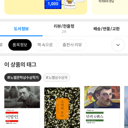
리뷰/한줄평
도서정보
배송/반품/교환
29
류
품목정보
책 속으로
출판사 리뷰
이 상품의 태그
#노벨문학상수상작가
#노벨상수상자