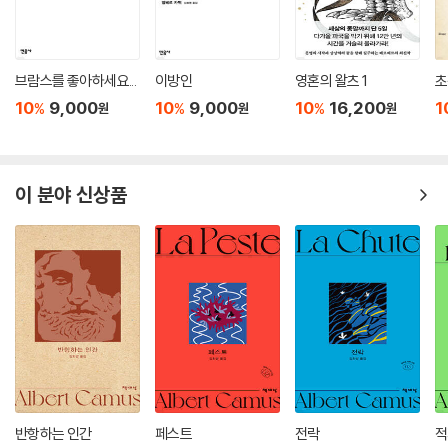
브람스를 좋아하세요...
이방인
영혼의 왈츠 1
초
10
9,000
10
9,000
10
16,200
1
%
%
%
원
원
원
이 분야 신상품