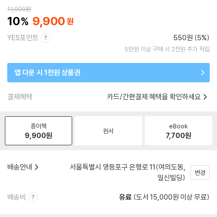
11,000
원
10
9,900
YES포인트
550원 (5%)
5만원 이상 구매 시 2천원 추가 적립
앱 다운 시 1천원 상품권
결제혜택
카드/간편결제 혜택을 확인하세요
종이책
eBook
원서
9,900
원
7,700
원
배송안내
서울특별시 영등포구 은행로 11(여의도동,
변경
일신빌딩)
배송비
유료
(도서 15,000원 이상 무료)