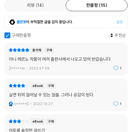
함과 휘몰아치는 감정의 동요, 양극단을 넘나드는 이 소설의 팽팽한 긴장
리뷰
14
한줄평
15
은 우리를 매혹시키기에 부족함이 없다. -르 피가로 리테라튀르
날갯짓을 시작한 연인들, 그리고 그 사랑 이후가 두려운 연인들을 위한 책.
클린봇
이 부적절한 글을 감지 중입니다.
설정
-르 빌라주
구매한줄평
추천순
종이책
구매
아니 에르노 작품이 여러 출판사에서 나오고 있어 반갑습니다.
2*****m
2022.07.09.
1
eBook
구매
실연 뒤의 일어날 수 있는 일들. 그러나 공감이 된다.
c*****5
2022.10.27.
1
eBook
구매