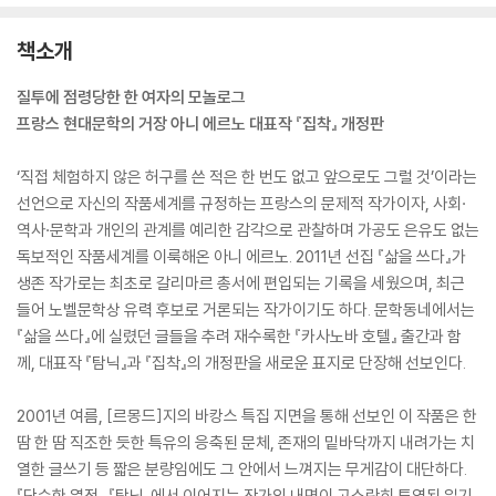
책소개
질투에 점령당한 한 여자의 모놀로그
프랑스 현대문학의 거장 아니 에르노 대표작 『집착』 개정판
‘직접 체험하지 않은 허구를 쓴 적은 한 번도 없고 앞으로도 그럴 것’이라는
선언으로 자신의 작품세계를 규정하는 프랑스의 문제적 작가이자, 사회·
역사·문학과 개인의 관계를 예리한 감각으로 관찰하며 가공도 은유도 없는
독보적인 작품세계를 이룩해온 아니 에르노. 2011년 선집 『삶을 쓰다』가
생존 작가로는 최초로 갈리마르 총서에 편입되는 기록을 세웠으며, 최근
들어 노벨문학상 유력 후보로 거론되는 작가이기도 하다. 문학동네에서는
『삶을 쓰다』에 실렸던 글들을 추려 재수록한 『카사노바 호텔』 출간과 함
께, 대표작 『탐닉』과 『집착』의 개정판을 새로운 표지로 단장해 선보인다.
2001년 여름, [르몽드]지의 바캉스 특집 지면을 통해 선보인 이 작품은 한
땀 한 땀 직조한 듯한 특유의 응축된 문체, 존재의 밑바닥까지 내려가는 치
열한 글쓰기 등 짧은 분량임에도 그 안에서 느껴지는 무게감이 대단하다.
『단순한 열정』 『탐닉』에서 이어지는 작가의 내면이 고스란히 투영된 일기