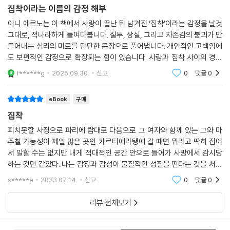
면 폭식을 하고 마는 여자의 모습 같다고 생각하는 장면 등은 여자의 눈으
종이책
구매
로만 읽어낼 수 있는 신선한 대목이다. 매일같이 만나고 전화로 나의 일상
집착이라는 이름의 감정 해부
을 속속들이 묻던 그가, 내 시시콜콜한 이야기까지도 재미있게 들어주던
아니 에르노는 이 책에서 사랑이 끝난 뒤 남겨진 ‘집착’이라는 감정을 날것
그가 더이상 나를 찾지 않고, 내 일상의 묘사가 더이상 그의 관심을 불러일
그대로, 적나라하게 들여다봅니다. 질투, 상실, 그리고 자존감의 붕괴가 만
으키지 못할 때 느끼는 고통, 내가 다른 여자로 대체되었다는 그 고통이 공
들어내는 심리의 미로를 단단한 문장으로 풀어냅니다. 개인적인 고백임에
감할 수밖에 없는 방식으로 묘사된 잘 짜인 소설이다.
도 보편적인 감정으로 확장되는 힘이 있습니다. 사랑과 집착 사이의 경계
를 경험해 본 이들이라면, 이 책은 불편하지만 깊은 울림을 줄 것입니다.
f******g
2025.09.30.
신고
0
댓글
0
▶ 언론평
eBook
구매
집착
더이상 사랑할 수도, 사랑받을 수도 없는 자들의 공허감을 사실적으로 그
렸다. -엘르
피치못할 사정으로 파리에 랍대로 다음으로 그 여자와 함께 있는 그와 마
주칠 가능성이 제일 많은 곳인 카르티에라탱에 갈 때면 뭐라고 딱히 집어
서 말할 수는 없지만 내게 적대적인 공간 안으로 들어가 사방에서 감시당
간결함과 절제미, 분별과 감수성을 갖춘 작품. 끈적거리는 상상력이 수포
하는 것만 같았다. 나는 감정과 감성이 물질적인 성질을 띤다는 것을 처음
처럼 곪아가는 질투의 수렁 속으로 우리를 인도한다. -리르
으로 분명히 알게 되었고 온몸으로 그것들의 밀도와 형태뿐만 아니라 내
s*****e
2023.07.14.
신고
0
댓글
0
의식의 제재를 받지
자기분석 성향, 날카로운 내레이션 등 대단한 지성이 엿보이는 에르노의
리뷰 전체보기
글이 주는 또다른 매력은 잿더미 속에 묻혀 있는 불씨처럼, 신중하고도 엄
격한 감정 표현 사이로 언뜻언뜻 보이는 열정이다. 투박함과 창백함, 냉정