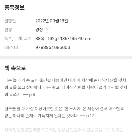
품목정보
발행일
2022년 03월 18일
판형
양장
쪽수, 무게, 크기
88쪽 | 192g | 135*195*10mm
ISBN13
9788954685603
책 속으로
나는 늘 내가 쓴 글이 출간될 때쯤이면 내가 이 세상에 존재하지 않을 것처
럼 글을 쓰고 싶어했다. 나는 죽고, 더이상 심판할 사람이 없기라도 할 것처
럼 글쓰기. --- p.9
질투를 할 때 가장 이상야릇한 것은, 한 도시가, 온 세상이 결코 마주칠 리
없는 하나의 존재로 가득차게 된다는 것이다. --- p.17
빵의 말랑말랑한 부분으로 사람 형상을 만들어서 핀을 꽂을 수도 있다는