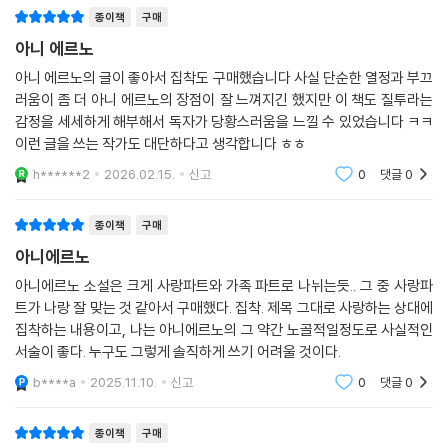
이성의 극대점에 있는 질투라는 감정과 그것의 표출 양상을 적나라하게 다
노벨 문학상 수
루고 있지만, 이 적나라함이 감정적인 글쓰기를 의미하는 것은 아니다. 에
종이책
구매
르노는 지극히 이성적이며 계산할 줄 아는 작가다. 끊임없이 군더더기를
아니 에르노
떨어내고, 치밀하게 자르고 다듬어 완벽하게 아귀를 맞추어놓은 문장들 사
이에는 세워놓은 바늘을 바라보는 듯한 아슬아슬한 균형이 자리잡는다. 옮
아니 에르노의 글이 좋아서 집착도 구매했습니다 사실 단순한 열정과 부끄
긴이의 말에서
러움이 좀 더 아니 에르노의 장점이 잘 느껴지긴 했지만 이 책도 질투라는
감정을 세세하게 해부해서 독자가 당황스러움을 느낄 수 있었습니다 ㅋㅋ
이런 글을 쓰는 작가도 대단하다고 생각합니다 ㅎㅎ
스스로를 고통이 울려퍼지는 공명상자로 만들어버리는 치열한 글쓰기
h******2
2026.02.15.
신고
0
댓글
0
사랑을 하는 우리의 지독한 자화상
종이책
구매
사랑을 하고 있거나 사랑을 떠나보낸 사람이라면 이 책에서 자신의 모습을
아니에르노
발견하고 얼굴이 화끈거리는 경험을 할지도 모른다. 그가 부주의하게 흘린
아니에르노 소설은 크게 사랑파트와 가족 파트로 나뉘는듯.. 그 중 사랑파
정보를 이용해 그의 여자에게 “당신의 시원찮은 오줌보는 괜찮아졌
트가 나랑 잘 맞는 것 같아서 구매했다. 집착. 제목 그대로 사랑하는 상대에
어?”라고 상스럽게 내뱉고 싶은 욕구, 그녀의 인형을 만들어 바늘을 꽂아
집착하는 내용이고, 나는 아니에르노의 그 약간 노골적일정도로 사실적인
저주하거나, 그녀에게 욕설을 퍼부으며 권총을 들이대고 싶은 욕구에 시달
서술이 좋다. 누구도 그렇게 솔직하게 쓰기 어려울 것이다.
리기도 하는 주인공의 모습은, 유치하지만 쉬이 지나칠 수 없는 우리의 자
b****a
2025.11.10.
신고
0
댓글
0
화상이다. 또 그 여자의 이름을 알아내려는 욕구를 차마 누르지 못하고 밤
에 다시 인터넷에 들어가고야 마는 자신이, 다이어트를 하다가도 밤만 되