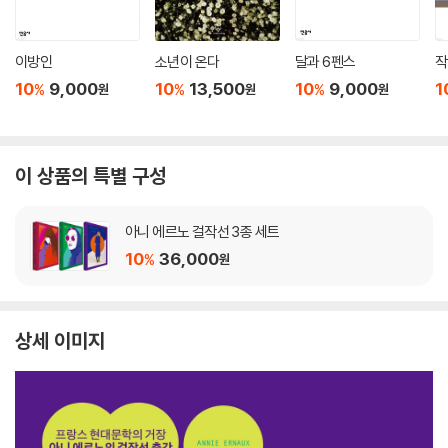
이방인
소년이 온다
달과 6펜스
작
10
9,000
10
13,500
10
9,000
1
%
%
%
원
원
원
이 상품의 특별 구성
아니 에르노 걸작선 3종 세트
10
36,000
%
원
상세 이미지