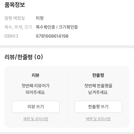
품목정보
발행 예정일
미정
쪽수, 무게, 크기
쪽수확인중 | 크기확인중
ISBN13
9781668614198
리뷰/한줄평
0
리뷰
한줄평
첫번째 리뷰어가
첫번째 한줄평을
되어주세요.
남겨주세요.
리뷰 쓰기
한줄평 쓰기
혜택 및 유의사항
혜택 및 유의사항