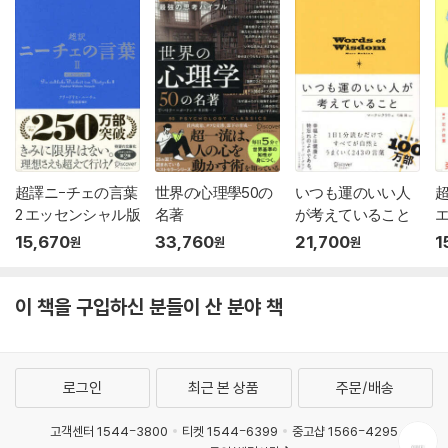
超譯ニ-チェの言葉
世界の心理學50の
いつも運のいい人
2 エッセンシャル版
名著
が考えていること
15,670
33,760
21,700
1
원
원
원
이 책을 구입하신 분들이 산 분야 책
로그인
최근 본 상품
주문/배송
고객센터 1544-3800
티켓 1544-6399
중고샵 1566-4295