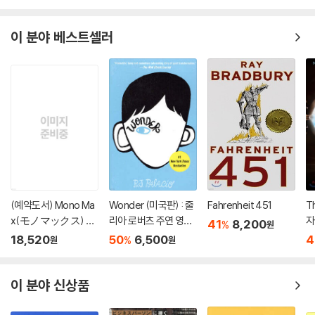
이 분야 베스트셀러
(예약도서) Mono Ma
Wonder (미국판) : 줄
Fahrenheit 451
T
x(モノマックス) 20
리아 로버츠 주연 영화
자
41
8,200
%
원
26年10月號
'원더' 원작 소설
18,520
50
6,500
4
%
원
원
이 분야 신상품