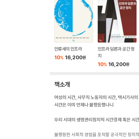
인류세의 인프라
인프라 담론과 공간 정
치
10
16,200
%
원
10
16,200
%
원
책소개
여성의 시간, 사무직 노동자의 시간, 택시기사의
시간은 이미 언제나 불평등했나니
우리 시대의 생명관리정치적 시간경제 혹은 시
불평등한 사회적 경험을 포착할 궁극적인 정치적 