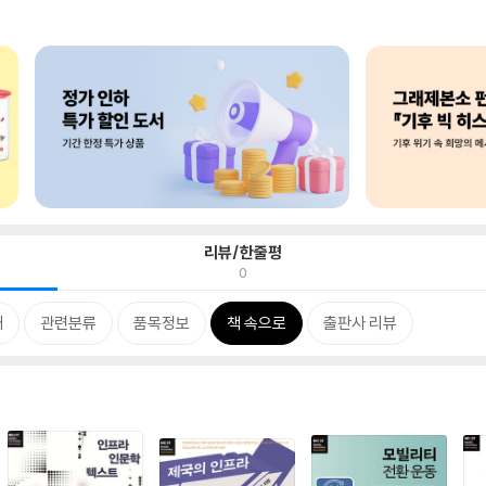
리뷰/한줄평
0
개
관련분류
품목정보
책 속으로
출판사 리뷰