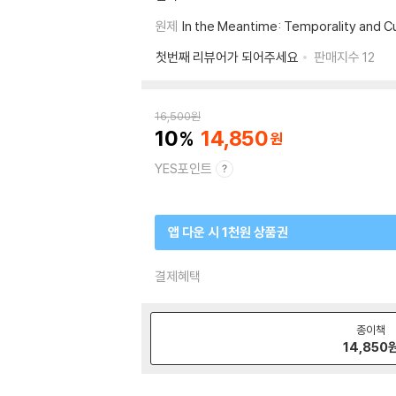
원제
In the Meantime: Temporality and Cul
첫번째 리뷰어가 되어주세요
판매지수
12
16,500
원
10
14,850
YES포인트
앱 다운 시 1천원 상품권
결제혜택
종이책
14,850