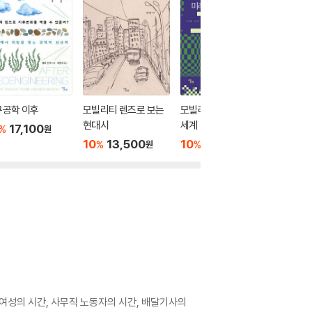
구공학 이후
모빌리티 렌즈로 보는
모빌리티 인문학 미래
모빌리티
현대시
세계
인공지
17,100
%
원
10
13,500
10
16,200
10
1
%
%
%
원
원
 여성의 시간, 사무직 노동자의 시간, 배달기사의