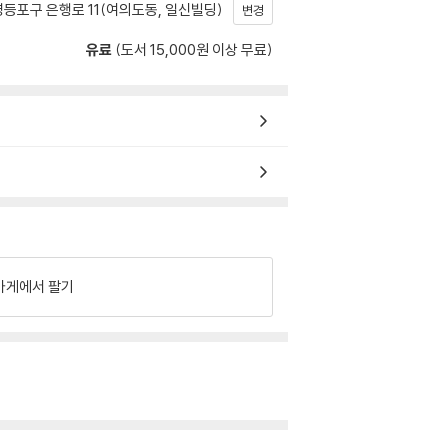
등포구 은행로 11(여의도동, 일신빌딩)
변경
유료
(도서 15,000원 이상 무료)
가게에서 팔기