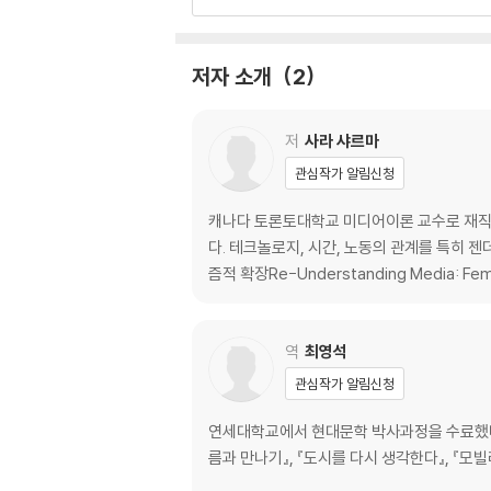
시간성의 풍경들
제1장 호화로운 시차 적응: 시간관리의 아키텍처
저자 소개
2
세 가지 사례: 자주 여행하는 사람들
질주하는 로드 워리어
저
사라 샤르마
시차 부적응을 뛰어넘는 전사들
관심작가 알림신청
휴식을 위한 시간 아키텍처
기다림
캐나다 토론토대학교 미디어이론 교수로 재직하며, 맥루
출발 터미널의 시간
다. 테크놀로지, 시간, 노동의 관계를 특히 젠더
즘적 확장Re-Understanding Media: Fem
제2장 시간노동과 택시: 타인의 시간관리
택시 기사의 사례
역
최영석
뒷좌석을 차지한 속도
관심작가 알림신청
틈새시간
시간관리의 하위 아키텍처
연세대학교에서 현대문학 박사과정을 수료했다. 
시간의 변방에서 나타나는 택시의 시차 부적응
름과 만나기』, 『도시를 다시 생각한다』, 『모빌