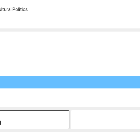
tural Politics
원