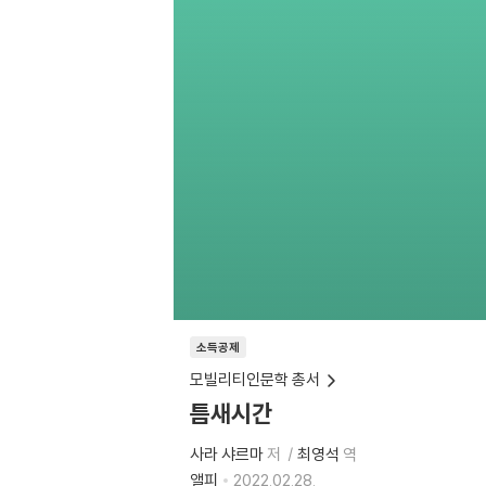
소득공제
모빌리티인문학 총서
틈새시간
사라 샤르마
저
최영석
역
앨피
2022.02.28.