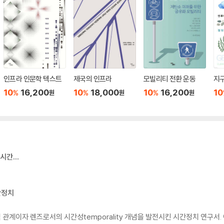
인프라 인문학 텍스트
제국의 인프라
모빌리티 전환 운동
지
10
16,200
10
18,000
10
16,200
10
%
%
%
원
원
원
 시간…
간정치
관계이자 렌즈로서의 시간성temporality 개념을 발전시킨 시간정치 연구서.