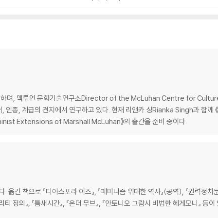
언 문화기술연구소Director of the McLuhan Centre for Cultur
, 인종, 계급의 견지에서 연구하고 있다. 현재 리앤카 싱Rianka Singh과 함
inist Extensions of Marshall McLuhan》의 출간을 준비 중이다.
옮긴 책으로 『디아스포라 이즈』, 『페미니즘 위대한 역사』(공역), 『권력정치문화
리티 정의』, 『틈새시간』, 『온더 무브』, 『안토니오 그람시 비범한 헤게모니』 등이 