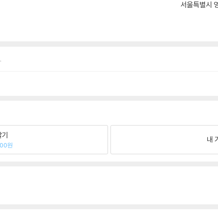
서울특별시 영
.
팔기
내 
500원