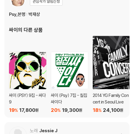
관심작가 알림신청
Psy,본명 : 박재상
싸이
의 다른 상품
싸이 (PSY) 9집 - 싸다
싸이 (Psy) 7집 - 칠집
2014 YG Family Con
9
싸이다
cert in Seoul Live
19
17,800
20
19,300
18
24,100
%
%
%
원
원
원
노래
Jessie J