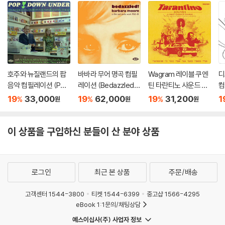
호주와 뉴질랜드의 팝
바바라 무어 명곡 컴필
Wagram 레이블 쿠엔
디
음악 컴필레이션 (Pop
레이션 (Bedazzled!
틴 타란티노 사운드 컴
컴
Down Under 1966-1
Barbara Moore TV, F
필레이션 (Tarantino
Di
19
33,000
19
62,000
19
31,200
1
%
%
%
원
원
원
970)
ilm And Studio Work
Sounds) [LP]
1965?81) [2LP]
이 상품을 구입하신 분들이 산 분야 상품
로그인
최근 본 상품
주문/배송
고객센터 1544-3800
티켓 1544-6399
중고샵 1566-4295
eBook 1:1문의/채팅상담
예스이십사(주) 사업자 정보