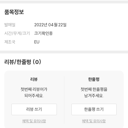
품목정보
발매일
2022년 04월 22일
시간/무게/크기
크기확인중
제조국
EU
리뷰/한줄평
0
리뷰
한줄평
첫번째 리뷰어가
첫번째 한줄평을
되어주세요.
남겨주세요.
리뷰 쓰기
한줄평 쓰기
혜택 및 유의사항
혜택 및 유의사항