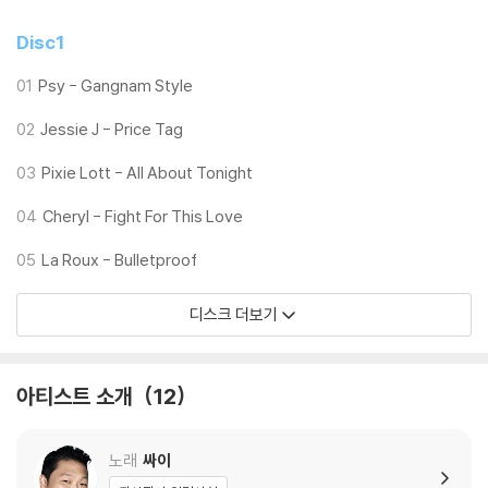
Disc1
01
Psy - Gangnam Style
02
Jessie J - Price Tag
03
Pixie Lott - All About Tonight
04
Cheryl - Fight For This Love
05
La Roux - Bulletproof
디스크 더보기
아티스트 소개
12
노래
싸이