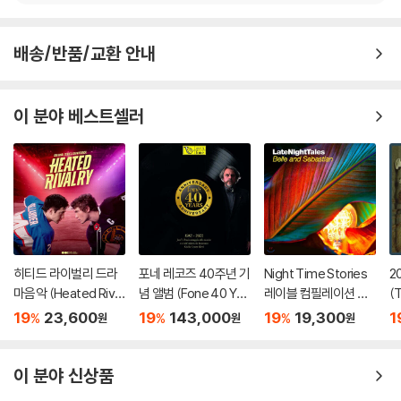
배송/반품/교환 안내
이 분야 베스트셀러
히티드 라이벌리 드라
포네 레코즈 40주년 기
Night Time Stories
2
마음악 (Heated Rival
념 앨범 (Fone 40 Yea
레이블 컴필레이션 앨
(
ry Original Soundtra
rs 1983-2023) [2L
범: 벨 앤 세바스찬 Vol.
so
19
23,600
19
143,000
19
19,300
1
%
%
%
원
원
원
ck)
P]
2 (Late Night Tales:
Belle & Sebastian, V
ol. II)
이 분야 신상품