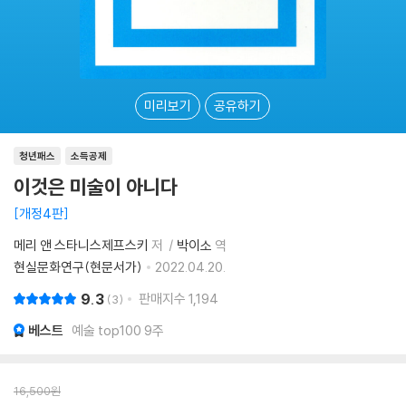
미리보기
공유하기
청년패스
소득공제
이것은 미술이 아니다
개정4판
메리 앤 스타니스제프스키
저
박이소
역
현실문화연구(현문서가)
2022.04.20.
9.3
판매지수
1,194
3
베스트
예술 top100 9주
16,500
원