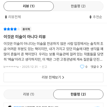
늘날 문화에 의해 ‘차용’되어 미술로 변형된 것이라 주장한다.
썼을 때 아마 그랬을 것이다.
리뷰
1
한줄평
2
--- p.134
예를 들어 시스티나 성당에 있는 미켈란젤로의 〈아담의 창조〉는 미술로 창
리뷰전체
추천순
작된 것이 아니었다. 이 이미지는 단지 로마 교황의 권위와 성스런 의식을
1980년대 포스트모던 미술관의 시대에 들어서면서 미술작품을 보고 감상
위한 시각적인 은유였다. 오늘날 우리가 알고 있는 의미로서 이 프레스코
하는 방식에 변화가 일어나기 시작했다. 미술관들은 더 이상 칼 프리드리
화가 아무리 아름답다고 해도 미술은 아니(었)다.
종이책
히 싱켈의 구박물관과 같이 미학적 걸작들의 진열과 감상만을 위한 시설들
빌렌도르프의 비너스상 또한 마찬가지다. 이 5인치짜리 인물상에 ‘빌렌도
이것은 미술이 아니다 리뷰
이 아니었다. 구박물관의 신고전주의적 파사드(facade)와, 각종 기업이
르프의 비너스’라고 이름을 붙인 것도, 그리하여 이 상을 미술로 인식하기
이것은 미술이 아니다는 미술을 전공하지 않은 사람 입장에서는 솔직히 조
후원한 대히트 전시회들을 선전하는 대형 걸개들로 뒤덮인 메트로폴리탄
시작한 것도 모두 현대에 와서의 일이다. 이 비너스상은 제작될 당시 단지
금 어려운 부분도 있는 책이지만, 내가 가지고 있던 미술에 대한 생각을 꽤
미술관을 비교해 보라. 메트로폴리탄 미술관 같은 박물관들은 이제 전시실
일상용품이었을 것이다. 이 조각상을 예술작품이라 부르는 것은 어떤 의미
많이 흔들어 준 책이었다. 우리는 보통 미술관에 걸려 있는 작품들을 당연
외에도 기념품 가게와 서점, 식당과 카페들로 구성되어 있다.
에서는 현대인들의 속단이라고 저자는 지적한다.
히 ‘예술’이라고 생각하지만, 이 책은 그런 고정관념에 계속 질문을 던진다.
--- p.178
특히 아주 오래된 고대 미술을 지금의 기준으로만 바라보는 게 얼마나 어
k*******a
2025.12.31.
신고
0
댓글
0
과연 무엇이 미술인가
색한 일인
20세기 초의 미술은 대중매체의 발전과 연결지어 이해해야 한다. 20세기
리뷰 전체보기
의 전반기 동안 미술가들은 근본적으로 새롭고 더 나은 현대세계를 창조하
그렇다면 저자가 주장하는 ‘미술’은 무엇일지에 관심이 이동한다. 뒤샹, 피
기 위해 대량생산과 관련된 새로운 기술들 사진술, 발전된 그래픽, 인쇄기
카소, 몬드리안, 폴록, 그리고 워홀 등 저자는 근대 이후의 작품들을 미술
술, 라디오, 영화 등을 사용하고 싶어 했다. ‘새로운 시대’에 대한 관심과 혁
이라 말한다. 천재적인 재능을 지닌 작가가 예술에 대한 영감을 바탕으로
리뷰
1
한줄평
2
명적인 문화변동은 추상의 발전과 무관한 것이 아니었다.
스스로 창조활동을 통해 만들어진 작품이 바로 미술이라는 것이다.
--- p.206
오늘날 우리가 알고 있는 형태의 미술의 개념은 개인이 자신의 인간성hu