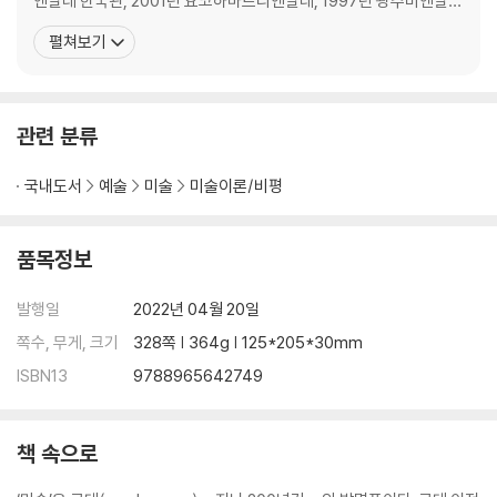
엔날레 한국관, 2001년 요코하마트리엔날레, 1997년 광주비엔날
레, 1994년 하바나비엔날레 등 다수의 기획전에 참여했으며, 2006
펼쳐보기
년 한국문화예술위원회 올해의 예술상, 2002년 에르메스 코리아 미
술상, 1991년 미국연방예술기금(NEA) 회화상 등을 수상했다. 200
4년 4월 26일 자택에서
관련 분류
국내도서
예술
미술
미술이론/비평
품목정보
발행일
2022년 04월 20일
쪽수, 무게, 크기
328쪽 | 364g | 125*205*30mm
ISBN13
9788965642749
책 속으로