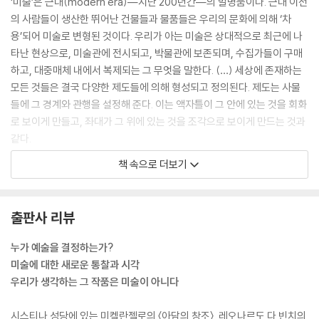
‘미술’은 근대(modern era)―지난 200년간―의 발명품이다. 근대 이전
의 사람들이 생산한 뛰어난 건물들과 물품들은 우리의 문화에 의해 ‘차
용’되어 미술로 변형된 것이다. 우리가 아는 미술은 상대적으로 최근에 나
타난 현상으로, 미술관에 전시되고, 박물관에 보존되며, 수집가들이 구매
하고, 대중매체 내에서 복제되는 그 무엇을 말한다. (…) 세상에 존재하는
모든 것들은 결국 다양한 제도들에 의해 형성되고 정의된다. 제도는 사물
들에 그 경계와 관행을 설정해 준다. 이는 액자틀이 그 안에 있는 것을 회화
로 보이게 만들고, 좌대가 그 위에 있는 것을 조각으로 보이게 만드는 것과
같다.
--- p.28
책 속으로 더보기
현재 우리가 예술이라고 여기는 물체들을 창조하는 방법들은, 중세에는 누
구나 터득할 수 있는 하나의 기술(skill)로 여겨졌다. 13세기에 토마스 아
출판사 리뷰
퀴나스는 조각과 회화를 만드는 기술 외에도 제화(shoemaking), 요리,
곡예, 문법의 기술에 대해 쓰고 있다. 회화, 조각 및 건축은 무엇을 만드는
누가 예술을 결정하는가?
일상기술(mechanical arts)의 한 부분으로 여겨졌다. 일곱 가지 정규 일
미술에 대한 새로운 통찰과 시각
상기술은 이외에도 항해술과 의학, 농경을 포함하는 것이었다.
우리가 생각하는 그 작품은 미술이 아니다
--- p.113
시스티나 성당에 있는 미켈란젤로의 〈아담의 창조〉, 레오나르도 다 빈치의