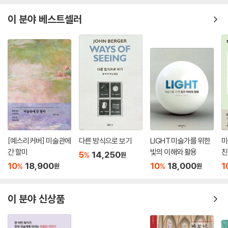
라는 분야가 백인 남성의 전유물이었으며 여성 작가들은 역사적으로 오랫
이 분야 베스트셀러
동안 소외되어 왔음을 밝히고 있다. 6장과 7장에서는 ‘아카데미’와 ‘박물
관’의 등장과 역사, 그리고 예술에 끼친 영향에 대해 언급하고 있으며, 8장
부터 10장까지는 모더니즘과 아방가르드, 그리고 현대미술에 대해 서술하
면서 책을 마무리 하고 있다.
독자들이 일상생활에서 이 책이 다루고 있는 작품들을 만나는 것은 어려운
일이다. 그러나 순수미술과 고급미술에 대한 이해가 중요한 것은 ‘제도화
된 시각’으로서의 미술이 간직하고 있는 숨은 이야기들 때문이다. 이 숨은
이야기들은 오늘날 대중매체와 대중문화를 통해 끊임없이 우리에게 영향
을 주고 있다. 이런 의미에서 『이것은 미술이 아니다』는 미술과 미술이론
[예스리커버] 미술관에
다른 방식으로 보기
LIGHT 미술가를 위한
미
은 물론 문화연구와 인문학에 관심 있는 이들에게 그동안 미심쩍었던 문제
간 할미
빛의 이해와 활용
친
5
14,250
%
원
들에 대해 시원한 통찰을 제공할 것이다.
10
18,900
10
18,000
1
%
%
원
원
이 분야 신상품