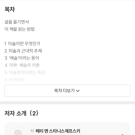
목차
글을 옮기면서
이 책을 읽는 방법
1. 미술이란 무엇인가
2. 미술과 근대적 주체
3. ‘예술’이라는 용어
4. 미학: 예술의 이론
5. 미술창작이라는 특권
6. 아카데미
7. 박물관
목차 더보기
8. 미술사와 모더니즘
9. 아방가르드와 대중문화
10. 오늘날의 미술과 문화
저자 소개
2
참고문헌
도판 크레디트
저
메리 앤 스타니스제프스키