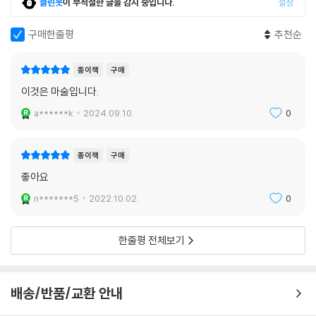
클린봇
이 부적절한 글을 감지 중입니다.
설정
manity을 인식해 가는 혁명적인 변화가 시작된 후 생겨났다. 즉 미술은 유
럽에서 군주제의 해체와 동시에 그 존재를 드러냈다는 말이다. 이로서 미
구매한줄평
추천순
술은 교회(종교)나 왕권(정치)의 권위를 위해 봉사할 필요가 없어졌다. 오
직 작가 자신이 스스로 얻은 영감에 의해 자유롭게 창작할 뿐이다. 이렇게
종이책
구매
창작된 작품들은 ‘자유시장’ 내에서 전시, 교환됨으로써 그 의미와 가치를
이것은 마술입니다.
지닌다.
a******k
2024.09.10.
0
예술에 대한 새로운 시각
종이책
구매
미술에 대한 저자의 해박하고 예리한 지적과 통찰은 『이것은 미술이 아니
좋아요
다』를 읽는 우리에게 예술적인 유산을 보는 새로운 시각을 제공한다. 미술
사학자 스타니스제프스키와 함께 우리가 알지 못했던 미술사의 뒤안길을
n*******5
2022.10.02.
0
산책하다보면 풍부한 시각자료와 파노라마를 통해 개개의 작품을 새롭게
평가하는 이데올로기와 해석을 만날 수 있게 된다.
한줄평 전체보기
『이것은 미술이 아니다』의 1장은 우리가 지금까지 미술에 대해 알고 있었
던 오래된 편견에 대한 새로운 시각을 제공한다. 2장에서는 근대를 거쳐오
면서 한 개인이 자신의 존재를 인식하기 시작함과 동시에 미술에 대한 개
배송/반품/교환 안내
념도 등장하기 시작했음을 밝히고 있다. 3장과 4장에서는 ‘예술’과 ‘미
학’이라는 용어가 등장한 배경에 대해 서술하고 있으며, 5장에서는 예술이