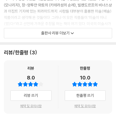
근대의 단어 ‘아름다움’에 해당하는 고대 그리스 및 로마의 동의어들―칼
〈모나리자〉, 장-앙투안 와토의 〈키테라섬의 순례〉, 빌렌도르프의 비너스상
론(καλ?ν)과 풀크룸(pulchrum)―은 도덕적인 선善의 개념과 구별되
과 이집트 기자에 있는 피라미드까지. 사람들 대부분이 훌륭한 미술(예술)
지 않았다. 아름다움에 대한 중세나 르네상스 시기의 이론적 논의들은 독
작품이라고 생각해 온 것들이다. 그러나 이 모든 작품들이 ‘미술이 아니
립적인 자율적 가치로 다루지 않았다. 오히려 아름다움은 인격적 아름다움
(었)다!’라고 선언에 가까운 주장을 하는 책이 여기 있다. 미국의 미술사가
이니 도덕적 아름다움이니 하는 식으로 이해되었다. 또한 천재라는 용어는
메리 앤 스타니스제프스키(Mary Anne Staniszewski)가 쓴 『이것은 미
출판사 리뷰 더보기
전통적으로 르네상스 문화의 특징으로 여겨졌다. 그러나 오늘날 우리가 이
술이 아니다』가 바로 그 책이다. 『이것은 미술이 아니다』는 지난 1997년
해하고 있는 형태의 천재 개념은 자유의지라는 현대적 개념과 군주제 또는
과 2006년, 그리고 2013년 현실문화연구에서 이미 발간된 책으로, 이번
교회의 권위가 해체되고서야 광범위하게 받아들여지게 되었다.
에 디자인을 새롭게 하여 출간했다. 우리 독서계가 지금처럼 미술·예술에
리뷰/한줄평
3
--- p.123
대해 많은 관심을 갖고 있지 않던 시기에 처음 발간되었지만 이 책은 지금
까지 독자들의 꾸준한 관심을 받아왔다. 미술과 미학, 예술을 전공하는 사
‘그’라는 인칭대명사의 사용, 즉 미술가가 남성이라는 가정은 인류의 나머
람부터 입문자까지 두루 읽고 도움을 받을 만한 책이다.
리뷰
한줄평
지 절반인 여성도 창조력을 부여받았다는 사실을 배제하는 것이다. 20여
8.0
10.0
년 전 가드너의 저술이나 그와 유사한 H. W. 잰슨의 『서양미술사』와 같은
책은 시작부터 도발적인 선언을 한다. 앞서 언급한 작품들뿐만 아니라 베
영향력 있는 교재들을 처음 읽었을 때 나 스스로 여자로서, 위대한 남자들
르사유 궁전, 니이케상, 중국의 봉헌 그림 등의 사진을 독자들에게 보여주
이 창조한 위대한 작품들의 규범에 기여할 가능성에서 배제되었다는 사실
며 이 모든 작품들이 정작 ‘미술이 아니다’라고 한다. 지금까지 독자들이 갖
리뷰 쓰기
한줄평 쓰기
을 깨닫지 못했다. 나는 이 책들의 언어가 인칭대명사 ‘그’를 사용함으로써
고 있었던 미술에 대한 고정관념의 전복을 시도해 저자의 생각을 주장하고
이러한 배제를 이야기하고 있음을 몰랐다. 지금은 분명히 보이지만, 이 눈
있는 것이다. 그렇다면 왜 이런 주장을 하는 걸까? 저자는 우리가 알고 있
혜택 및 유의사항
혜택 및 유의사항
멂은 바로 이데올로기의 작용이었다. 나는 가부장적 언어를 자연스럽고 중
는 ‘미술’이란 근대의 발명품이라고 주장하면서 위에 나열한 작품들은 오
립적이고 당연한 것으로 받아들였다. 가드너 역시 『세기를 통한 미술』을