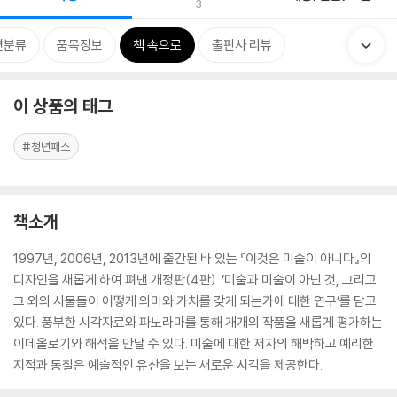
3
련분류
품목정보
책 속으로
출판사 리뷰
이 상품의 태그
#청년패스
책소개
1997년, 2006년, 2013년에 출간된 바 있는 『이것은 미술이 아니다』의
디자인을 새롭게 하여 펴낸 개정판(4판). ‘미술과 미술이 아닌 것, 그리고
그 외의 사물들이 어떻게 의미와 가치를 갖게 되는가에 대한 연구’를 담고
있다. 풍부한 시각자료와 파노라마를 통해 개개의 작품을 새롭게 평가하는
이데올로기와 해석을 만날 수 있다. 미술에 대한 저자의 해박하고 예리한
지적과 통찰은 예술적인 유산을 보는 새로운 시각을 제공한다.