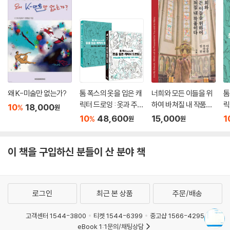
왜 K-미술만 없는가?
톰 폭스의 옷을 입은 캐
너희와 모든 이들을 위
톰
릭터 드로잉 : 옷과 주름
하여 바쳐질 내 작품이
릭
10
18,000
%
원
그리기 가이드 + 워크
다
그
10
48,600
15,000
1
%
원
원
북 세트
이 책을 구입하신 분들이 산 분야 책
로그인
최근 본 상품
주문/배송
고객센터 1544-3800
티켓 1544-6399
중고샵 1566-4295
eBook 1:1문의/채팅상담