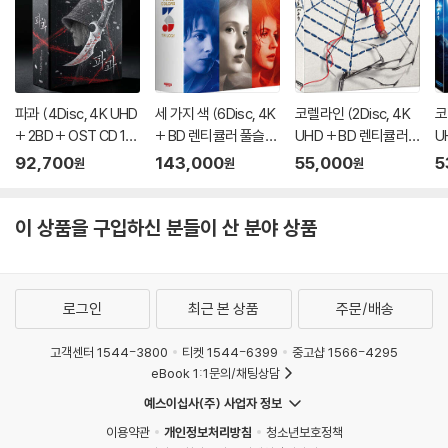
를 마른 천으로 닦으시거나, DVD 클리너 등 전용 제품을 이용하면 대부분
해결됩니다.
3) 일부 PC 연결형 ODD의 경우 호환 상의 문제로 정상적인 디스크도 재
생이 불가능한 경우가 있습니다. 독립형 전용 플레이어 사용을 권장드리
며, ODD 사용으로 인한 재생 불량의 경우 교환 시에도 동일한 오류가 발
파과 (4Disc, 4K UHD
세 가지 색 (6Disc, 4K
코렐라인 (2Disc, 4K
코
+ 2BD + OST CD 15
+ BD 렌티큘러 풀슬립
UHD + BD 렌티큘러
U
생할 수 있음을 알려드립니다.
00장 한정 스틸북 한정
트릴로지 박스 한정판)
풀슬립 A Type 700장
y
92,700
143,000
55,000
5
원
원
원
판) : 블루레이
: 블루레이
한정판) : 블루레이
블
※ 디스크 외관 불량
디스크에 미세한 잔 흠집이 남아있거나 인쇄 면이 깨끗하지 않은 경우가
이 상품을 구입하신 분들이 산 분야 상품
있으며, 상품의 불량이 아닙니다. 단, 재생에 이상이 있는 경우에는 불량으
로 인한 반품/교환이 가능합니다.
※ 교환/반품 안내
로그인
최근 본 상품
주문/배송
1) 불량으로 인한 교환/반품 요청 시에는 불량 확인을 위해 개봉 시의 동영
상을 요청할 수 있으며, 동영상이 없는 경우 교환/반품이 제한될 수 있습니
고객센터 1544-3800
티켓 1544-6399
중고샵 1566-4295
eBook 1:1문의/채팅상담
다.
관련 사진과 동영상 및 재생 기기 모델명을 첨부하여 첨부하여 고객센터에
예스이십사(주) 사업자 정보
문의 바랍니다.
이용약관
개인정보처리방침
청소년보호정책
2) 사양 오인지, 오 구매, 변심 사유로의 반품은 제품 개봉 전에만 운임비