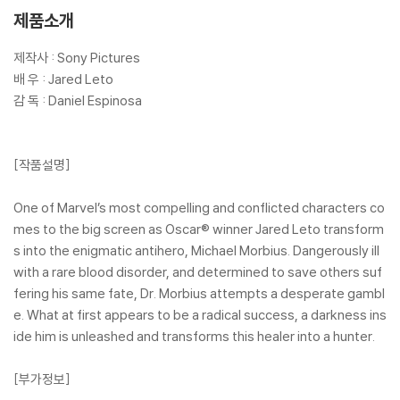
제품소개
제작사 : Sony Pictures
배 우 : Jared Leto
감 독 : Daniel Espinosa
[작품설명]
One of Marvel’s most compelling and conflicted characters co
mes to the big screen as Oscar® winner Jared Leto transform
s into the enigmatic antihero, Michael Morbius. Dangerously ill
with a rare blood disorder, and determined to save others suf
fering his same fate, Dr. Morbius attempts a desperate gambl
e. What at first appears to be a radical success, a darkness ins
ide him is unleashed and transforms this healer into a hunter.
[부가정보]