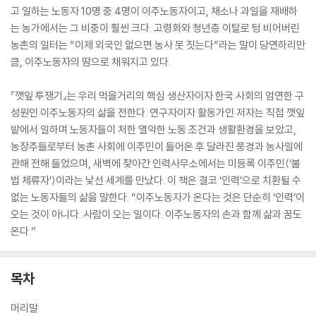
고 일하는 노동자 10명 중 4명이 이주노동자이고, 채소나 과일을 재배하
는 농가에서는 그 비중이 훨씬 크다. 고령화와 청년층 이탈로 텅 비어버린
농촌의 일터는 “이제 외국인 없으면 농사 못 짓는다”라는 말이 당연하리만
큼, 이주노동자의 땀으로 채워지고 있다.
『깻잎 투쟁기』는 우리 먹을거리의 핵심 생산자이자 한국 사회의 엄연한 구
성원인 이주노동자의 삶을 전한다. 연구자이자 활동가인 저자는 직접 깻잎
밭에서 일하며 노동자들이 처한 열악한 노동 조건과 생활환경을 보았고,
농장주들로부터 농촌 사회에 이주민이 들어온 후 달라진 풍경과 농사일에
관해 전해 들었으며, 새벽에 찾아간 인력사무소에서는 미등록 이주민(‘불
법 체류자’)이라는 낯선 세계를 만났다. 이 책은 결코 ‘인력’으로 치환될 수
없는 노동자들의 삶을 말한다. “이주노동자가 온다는 것은 단순히 ‘인력’이
오는 것이 아니다. 사람이 오는 일이다. 이주노동자의 손과 함께 삶과 꿈도
온다.”
목차
머리말