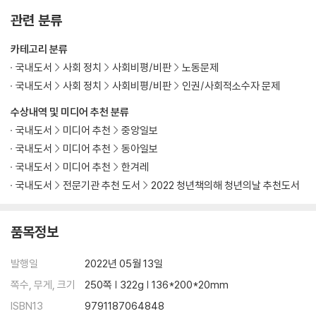
‘불법 체류자’에서 ‘미등록 이주민’으로
관련 분류
코로나 시대에 우리가 배울 수 있는 것
카테고리 분류
주석
국내도서
사회 정치
사회비평/비판
노동문제
국내도서
사회 정치
사회비평/비판
인권/사회적소수자 문제
수상내역 및 미디어 추천 분류
국내도서
미디어 추천
중앙일보
국내도서
미디어 추천
동아일보
국내도서
미디어 추천
한겨레
국내도서
전문기관 추천 도서
2022 청년책의해 청년의날 추천도서
품목정보
발행일
2022년 05월 13일
쪽수, 무게, 크기
250쪽 | 322g | 136*200*20mm
ISBN13
9791187064848