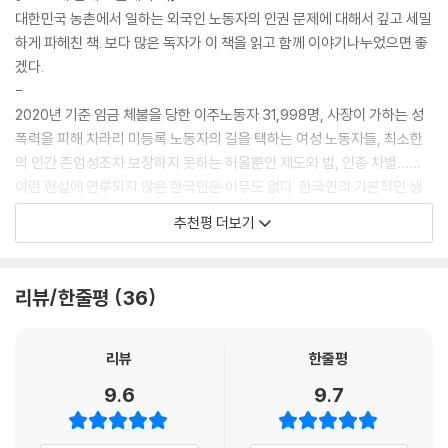
농업 이주노동자에 관한 최초의 관찰기
대한민국 농촌에서 일하는 외국인 노동자의 인권 문제에 대해서 깊고 세밀
하게 파헤친 책. 보다 많은 독자가 이 책을 읽고 함께 이야기나누었으면 좋
《깻잎 투쟁기》는 우리 밥상을 책임지는 농업 이주노동자에 관한 최초의 관
겠다.
찰기로, 캄보디아와 한국을 오가며 이주노동자를 직접 지원하고 이주노동
-
문제를 연구해 온 연구활동가 우춘희의 첫 책이다. 저자는 ‘한국에서는 누
2020년 기준 임금 체불을 당한 이주노동자 31,998명, 사장이 가하는 성
가 어떻게 농사를 짓고 있지?’라는 단순한 호기심에서 시작해 이주노동자
폭력을 피해 차라리 미등록 노동자의 길을 택하는 여성 노동자들, 최소한
들의 삶 속으로 뛰어든 지난 4년여의 치열한 기록을 르포르타주 형식으로
의 인간 존엄성조차 보장하지 못하는 허울뿐인 제도와 법, 인종 차별……
생생하게 그렸다.
이런 현실에 연루되지 않은 한국인은 아무도 없다. 한국인의 기본적인 생
활에 이주노동자들의 노동이 깃들어 있기 때문이다. 우리는 타인의 고통을
추천평 더보기
이 책은 총 7장으로 구성되어 있다. 1장과 2장에서는 이주노동자들이 내몰
모를 때 가장 잔인하고 무감해진다. 이 책을 읽으며 나는 나의 무감한 공모
리는 열악한 주거 시설과 임금 체불, 저임금 문제를 비롯한 노동 환경에 대
를 깨닫게 되었고 마음이 아팠다. 《깻잎 투쟁기》가 많은 분에게 가닿기를,
해 이야기한다. 3장에서는 ‘코리안드림’을 꿈꾸며 취업을 준비하는 캄보디
그리하여 이 책이 잔인함에 이토록 관대한 이 사회를 변화하게 할 수 있는
리뷰/한줄평
36
아 사람들의 애처로운 사연을 통해, 이주노동자들이 어떻게 한국의 ‘외국
하나의 계기가 되기를 바란다.
인 고용 제도’(고용허가제)로 농촌에 들어오는지 설명한다. 4장에서는 농
- 최은영 (작가)
장주들에게 전해 들은 젊은 이주노동자들을 고용하며 달라진 농촌의 분위
리뷰
한줄평
기를 말하고, 5장에서는 인력사무소에서 알게 된 미등록 이주민(‘불법 체
9.6
9.7
류자’)을 쓸 수밖에 없는 농촌의 사정을 말한다. 6장과 7장에서는 여성 이
주노동자들이 겪는 성폭력 문제를 비판하고, 코로나 시대에 두드러진 이주
민의 ‘건강권’ 문제를 다룬다. 이외에도 최근 들어 논란이 일고 있는 외국인