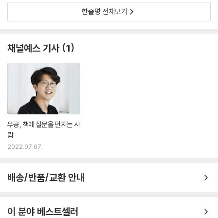
고용 센터는 보통 사업주가 신청한 구직 인원의 3배수로 알선하고, 사업주
한줄평 전체보기
는 센터를 통해 구직자의 정보(키, 몸무게, 성별, 한국어능력시험 점수 등)
를 검토해서 선택한다. _103쪽
채널예스 기사
1
이주노동자가 온 후 농촌은 어떻게 변했을까?
_농촌 사회를 구성하는 이주노동자 이야기
이 책의 4장에서는 이주노동자가 온 후 달라진 농촌의 사회상을 생생하게
묘사한다. 이주노동자를 고용하기 위해 사과 농사에서 깻잎 농사로, 배추
농사에서 깻잎 농사로 바꾼 농장주들의 사연, 20·30대 젊은 이주 여성이
밭농사를 도맡으면서 한국 노인 여성의 일자리가 없어졌다는 이야기, 고용
우공, 책에 질문을 던지는 사
주로서 이주노동자를 대하고 관리하는 농민들만의 방식, 시내에 옹기종기
람
모여 있는 외국인 음식점과 동남아에서 온 각종 식자재를 파는 시골 마트
2022.07.07.
의 풍경 등 어느 책에서도 쉽게 접할 수 없는 흥미로운 이야기가 펼쳐진다.
배송/반품/교환 안내
결국 김미자(가명, 60대) 씨네는 배추에서 깻잎으로 작물을 바꾸었다. ‘깻
잎’은 여러 면에서 고용허가제를 통해 들어오는 이주노동자에게 맞춤인 작
물이다. 일단 깻잎 농사는 1년 내내 일거리가 있는 노동집약도가 높은 일이
이 분야 베스트셀러
다. 이는 상대적으로 인건비가 싼 노동자가 감당할 수 있는 일이라는 뜻이