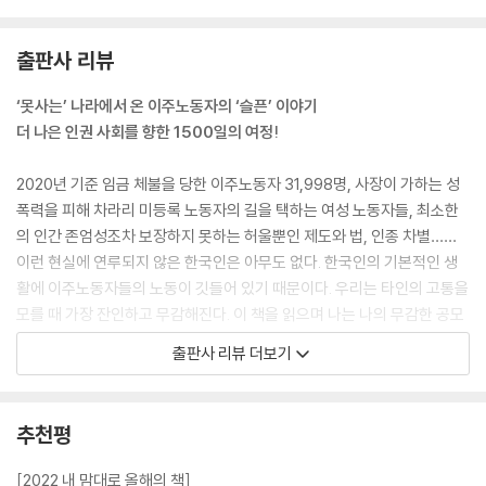
출판사 리뷰
‘못사는’ 나라에서 온 이주노동자의 ‘슬픈’ 이야기
더 나은 인권 사회를 향한 1500일의 여정!
2020년 기준 임금 체불을 당한 이주노동자 31,998명, 사장이 가하는 성
폭력을 피해 차라리 미등록 노동자의 길을 택하는 여성 노동자들, 최소한
의 인간 존엄성조차 보장하지 못하는 허울뿐인 제도와 법, 인종 차별……
이런 현실에 연루되지 않은 한국인은 아무도 없다. 한국인의 기본적인 생
활에 이주노동자들의 노동이 깃들어 있기 때문이다. 우리는 타인의 고통을
모를 때 가장 잔인하고 무감해진다. 이 책을 읽으며 나는 나의 무감한 공모
를 깨닫게 되었고 마음이 아팠다. 《깻잎 투쟁기》가 많은 분에게 가닿기를,
출판사 리뷰 더보기
그리하여 이 책이 잔인함에 이토록 관대한 이 사회를 변화하게 할 수 있는
하나의 계기가 되기를 바란다.
_ 최은영(소설가)
추천평
열악한 노동 환경에서 코로나 시대 건강권 문제까지
[2022 내 맘대로 올해의 책]