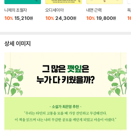
니체의 초월자
오디세이아
내면 근력
독
10
15,210
10
24,300
10
19,800
1
%
%
%
원
원
원
상세 이미지