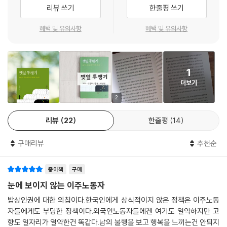
리뷰 쓰기
한줄평 쓰기
최저임금 차등 적용(2장)이나 건강보험료 ‘먹튀’ 문제(6장), 이주노동자
가 ‘도망’가는 이유에 대한 사회제도적 분석까지(5장), 이 책은 그동안 우
혜택 및 유의사항
혜택 및 유의사항
리 사회가 주목하지 않았던 이주노동자의 삶의 모습을 낱낱이 드러낸다.
이주노동자들이 전한 이주노동 현장은 참혹했다. 장시간 고된 노동을 강요
하며 법으로 정한 최저 시급도 주지 않았다. 몇 달 치 임금을 체불하는 사례
1
도 많았다. 노동자들이 일하는 밭 바로 옆에 있는 비닐하우스나 컨테이너
더보기
가 그들의 기숙사였다. 그 안에는 화장실도 없어 노동자들은 비닐하우스
2
밖으로 나가 재래식 화장실을 이용한다고 했다. 사업주의 언어폭력과 성폭
력을 호소하는 노동자들도 많았다. 이 모든 일이 현재 한국 사회에서 수년
리뷰
22
한줄평
14
째 벌어지고 있다는 사실이 믿기지 않을 정도였다. 그런데 그보다 더 놀라
운 건 그들의 이야기와 삶이 우리 눈에 전혀 보이지 않는다는 것이었다.
구매리뷰
추천순
_머리말에서
종이책
구매
“비닐하우스는 집이 아니다”
눈에 보이지 않는 이주노동자
_이주노동자가 ‘상시’ 거주하는 ‘임시’ 주거 시설
밥상인권에 대한 외침이다.한국인에게 상식적이지 않은 정책은 이주노동
자들에게도 부당한 정책이다.외국인노동자들에겐 여기도 열악하지만 고
일렬로 늘어선 비닐하우스 단지, 홀로 차광막을 친 검은 ‘비닐하우스’. 화장
향도 일자리가 열악한건 똑같다.남의 불행을 보고 행복을 느끼는건 안되지