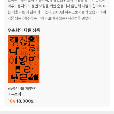
4장 | 깻잎밭 여성들
이주노동자의 노동권 보장을 위한 운동에서 출발해 차별과 혐오에 대
한 대응으로 더 넓혀 가고 있다. 2018년 이주노동자들의 모습과 이야
왜 깻잎인가?
기를 담은 〈이주하는 그리고 보이지 않는〉 사진전을 열었다.
이주노동자가 온 후 달라진 풍경
우춘희
의 다른 상품
5장 | 합법적 노예 상태와 불법적 자유
‘불법적 자유’의 역설
인력사무소의 세계
6장 | 고립과 폭력에 둘러싸여
성폭력에 노출된 여성 이주노동자
이주노동자의 건강권
당신은 나를 이방인이
라 부르네
7장 | 불법인 사람은 없습니다
10
18,000
%
원
합법과 불법의 경계에서