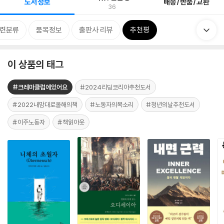
도서정보
배송/반품/교환
36
련분류
품목정보
출판사 리뷰
추천평
이 상품의 태그
#크레마클럽에있어요
#2024리딩코리아추천도서
#2022내맘대로올해의책
#노동자의목소리
#청년의날추천도서
#이주노동자
#책읽아웃