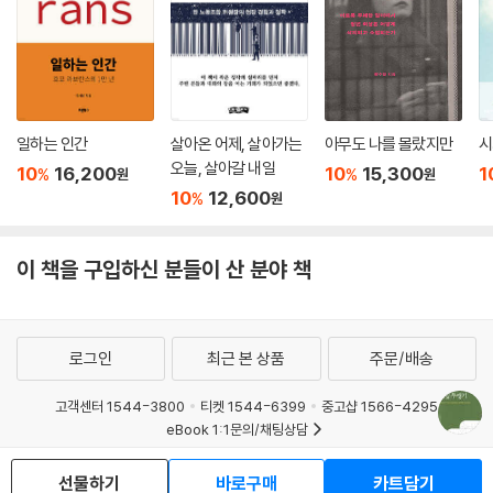
주해서 살 수 있는 기회는 결코 주지 않”기 위해 지나치게 촘촘한 규정으로
이주노동자를 옭아매었다. 가장 큰 문제로 지적받는 것은 이주노동자가 직
장을 쉽게 옮길 수 없게 만들어 사실상 ‘강제 노동’을 시키는 ‘사업장 변경
제한’이다. 이 책에서는 ‘사업장 변경 제한’의 문제점과 각종 폐해를 자세히
설명하고, 이 규정에 관한 2021년 말 헌법재판소의 판결을 깊이 들여다본
다.
일하는 인간
살아온 어제, 살아가는
아무도 나를 몰랐지만
시
오늘, 살아갈 내일
10
16,200
10
15,300
1
%
%
원
원
이주노동자가 사업장을 변경하려면 근로계약 해지에 대한 사업주의 동의
10
12,600
%
원
를 얻거나 아니면 사업주의 위반 사항을 스스로 입증해야 한다. 명백한 불
법도 입증하는 데 수개월이 걸릴 수 있기에 이주노동자는 되도록이면 사업
주의 협조를 얻으려 한다. 고용노동부 자료에 의하면 2021년 사업장 변경
이 책을 구입하신 분들이 산 분야 책
신청 사례(3만 2140건) 중 근로계약 해지 또는 만료로 인한 신청이 전체
의 85.6퍼센트(2만 7512건)였다. 사실상 이주노동자는 사업장을 바꾸기
위해 사업주의 동의가 필요한 셈이었다. _81쪽
로그인
최근 본 상품
주문/배송
그동안 정부는 이주노동자의 인력만 이용할 뿐 그들이 한국에 정주해서 살
고객센터 1544-3800
티켓 1544-6399
중고샵 1566-4295
수 있는 기회는 결코 주지 않겠다는 강한 의지를 보여 왔다. 고용허가제는
eBook 1:1문의/채팅상담
이주노동자에게 ‘인력’만을 요구한다. 이주노동자의 삶은 ‘영원히 일시적
예스이십사(주) 사업자 정보
인(permanently temporary)’ 상태이다. 이주노동자는 한국에 와서 일
선물하기
바로구매
카트담기