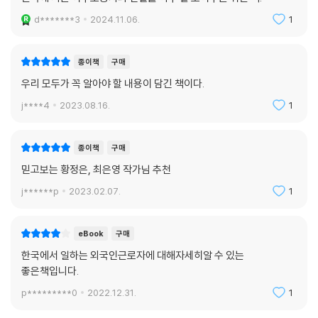
동자들이 한국으로 들어온다. 이 책에서는 실제 이주노동자들이 왜 어떤
경로로 한국에 오는지 그 생생한 이야기를 소개한다. 캄보디아 프놈펜에서
d*******3
2024.11.06.
1
저자가 직접 만난 취업 준비생들은 낮에는 일하고 밤에는 한국어 학원에
다니며 ‘코리안드림’을 꿈꿨다. 사연은 제각각이었지만 공통된 이유는 바
종이책
구매
로 끝 모를 ‘가난’이었다. 줄줄이 딸린 가족들을 부양해야 해서, 어린 나이
우리 모두가 꼭 알아야 할 내용이 담긴 책이다.
에 ‘신부대(지참금)’ 때문에 결혼하기는 싫어서, 대학교에서 한국어를 전
공해 시험에 유리해서……. 저자는 말한다. “그곳에서 그들의 삶을 보고 그
j****4
2023.08.16.
1
들이 말한 ‘가난’의 깊이를 조금이나마 이해할 수 있었다”고.
종이책
구매
한국에서 일하려면 일단 ‘한국어능력시험’에 합격해야 한다. 보파(가명, 3
믿고보는 황정은, 최은영 작가님 추천
0대) 씨는 공장에서 일을 마친 후 한국어 학원에 다녔다. 한국에서 일하고
돌아온 캄보디아 사람들이 차린 학원이었는데, 그런 학원들이 공장 주변에
j******p
2023.02.07.
1
많았다. 공장에서 야간작업을 하느라 학원에 못 가는 날도 있었고, 늦게까
지 일하다 가는 날에는 너무 졸려서 꾸벅꾸벅 졸기도 했다. 그래도 《너도나
eBook
구매
도 한국어》 교재를 늘 옆구리에 끼고 다니며 보고 또 보려 했다. _101쪽
한국에서 일하는 외국인근로자에 대해자세히알 수 있는
좋은책입니다.
(한국어능력)시험에 합격했다고 해서 모두 한국으로 갈 수 있는 것이 아니
다. 한국어능력시험 성적 유효 기간이 2년이기에 2년 내에 자신을 고용하
p*********0
2022.12.31.
1
고 싶다는 사업주로부터 선택을 받아 근로계약을 체결해야 한다. 한국의