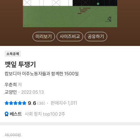
미리보기
사이즈비교
공유하기
소득공제
깻잎 투쟁기
캄보디아 이주노동자들과 함께한 1500일
우춘희
저
교양인
2022.05.13.
9.6
판매지수
1,011
36
베스트
사회 정치 top100 2주
16,000
원