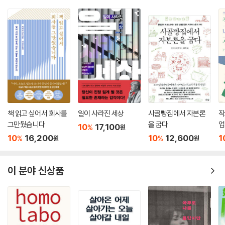
기도 하다. _133쪽
“(200평 기준 깻잎) 비닐하우스 한 동에 보통 3천만 원 정도 매출이 난다
고 보면 된다고 하더라고요. 제가 하우스 여섯 동을 갖고 있으니까 이 정도
면 1억 8천만 원 정도 매출이 나겠죠. 여기서 농비, 인건비, 시설 투자비 빼
고 나면 절반 정도 이익이 날 거예요. 그런데 농약 값 이런 건 별로 안 들거
든요. 인건비가 많이 들어가요. 하우스 세 동 정도는 (세 명의) 인건비로 나
가고, 제 인건비는 나머지 세 동 정도 가져간다고 보면 돼요. 작년(2019
년) 같은 경우는 깻잎이 대박 터졌거든요. 이 정도 규모에서 대박 터졌으면
책 읽고 싶어서 회사를
일이 사라진 세상
시골빵집에서 자본론
작
이익이 한 2억 나왔을 거예요.” _137쪽
그만뒀습니다
을 굽다
업
10
17,100
%
원
10
16,200
10
12,600
1
%
%
원
원
‘현대판 노예제’가 된 고용허가제
_‘사업장 변경 제한’이라는 굴레
이 분야 신상품
저자는 이 책에서 시종일관 고용허가제가 농·어촌과 중소기업의 인력난을
해소하기 위해 우리가 필요해서 만든 제도이지 “저개발국 사람들에게 시
혜를 베풀기 위해 만들어진 제도가 아니”라는 사실을 강조한다. 그런데도
우리 사회는 오랫동안 “이주노동자의 인력만 이용할 뿐 그들이 한국에 정