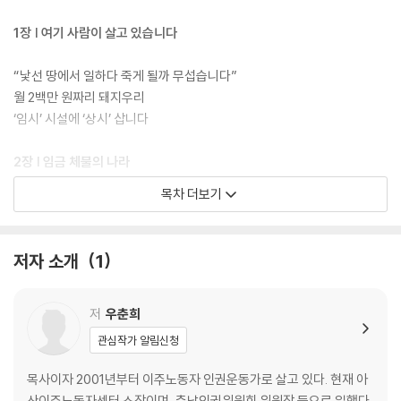
1장 | 여기 사람이 살고 있습니다
“낯선 땅에서 일하다 죽게 될까 무섭습니다”
월 2백만 원짜리 돼지우리
‘임시’ 시설에 ‘상시’ 삽니다
2장 | 임금 체불의 나라
목차 더보기
임금도 못 받고 쫓겨나는 노동자들
사람 잡는 성실근로자 제도
하루 2시간 공짜 노동
저자 소개
1
임금 체불 신고액만 1천억 원이 넘는 나라
3장 | 사람 없는 인력
저
우춘희
관심작가 알림신청
코리안드림을 꿈꾸다
고용허가제의 탄생
목사이자 2001년부터 이주노동자 인권운동가로 살고 있다. 현재 아
산이주노동자센터 소장이며, 충남인권위원회 위원장 등으로 일했다.