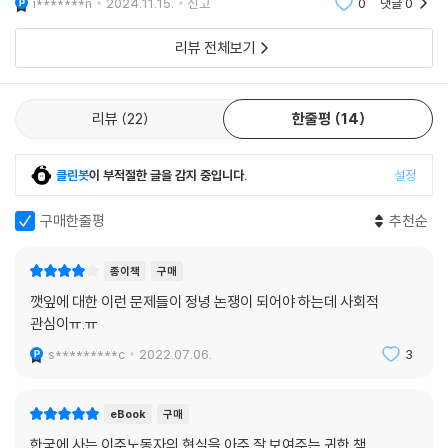
i*******n
2024.11.15.
신고
0
댓글
0
대한 정보를 조금
15상자를 채우기 위해 화장실 가는 시간도 아끼며 쉴 틈 없이 깻잎을 땄다.
소변을 참아서 방광염에 걸리거나 화장실에 덜 가기 위해서 물을 먹지 않
리뷰 전체보기
는다고 말하는 노동자들의 사연은, 우리가 깻잎을 먹을 때마다 이주노동자
들의 수고로운 손길을 잊지 말아야 할 이유를 알려준다.
리뷰
22
한줄평
14
깻잎밭에서 사람을 구한다고 연락을 받으면 이주노동자들은 일단 고개부
터 절레절레 저었다. 오전 6시 30분에 밭에 나가서 오후 5시 30분까지 하
클린봇
이 부적절한 글을 감지 중입니다.
설정
루 종일 쉬지 않고 깻잎을 따야 1만 5천 장을 딸 수 있다고 그들은 말했다.
간단한 빵과 두유를 허겁지겁 먹고 밭에서 걸어서 5~10분 걸리는 간이 화
구매한줄평
추천순
장실에서 볼일을 보는 것 말고는 쉴 수 있는 시간 자체가 없다고 했다. _76
쪽
종이책
구매
깻잎에 대한 이런 문제들이 정녕 논쟁이 되어야 하는데 사회적
‘코리안드림’을 꿈꾸는 사람들
관심이ㅠ.ㅠ
_이주노동자는 어떻게 한국 농촌에 들어올까?
s*********c
2022.07.06.
3
2004년에 시행된 ‘고용허가제’는 한국인이 더는 일하러 오지 않는 곳에
국가가 직접 외국 인력을 선발해 취업을 알선하는 제도다. 이 제도를 통해
eBook
구매
한국 정부와 고용 협약을 맺은 아시아 16개국에서 한 해 5만 명이 넘는 노
한국에 사는 이주노동자의 현실을 아주 잘 보여주는 귀한 책.