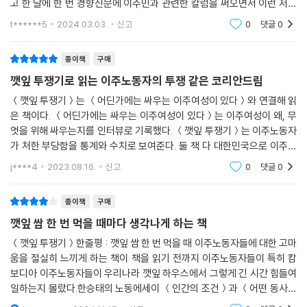
고 한 달에 한 번 경향신문에 이주민과 관련한 칼럼을 써오면서 이런 저런
세 명은 방에서 자고 나머지 두 명은 방이 좁아 부엌 앞 공간에서 잔다고 했
글과 책을 많이 읽었는데 처음 손에잡고 마지막까지 쉼없이 내달렸던 책은
다. _21~22쪽
t******5
2024.03.03.
신고
0
댓글
0
이 책이 처음이
정부는 이주노동자를 일손이 필요한 곳에 데려다가 채우는 ‘인력 수급 정
종이책
구매
책’의 대상으로만 본다. 오로지 어떻게 농촌의 부족한 인력을 채울지 골몰
깻잎 투쟁기로 읽는 이주노동자의 투쟁 같은 코리안드림
하며, 일하는 사람은 온데간데없고 수요와 공급의 숫자에만 관심을 쏟는
＜깻잎 투쟁기＞는 ＜어딘가에는 싸우는 이주여성이 있다＞와 연결해 읽
다. 이주노동자가 어떤 곳에서 사는지, 얼마나 오랫동안 일하는지, 최소한
은 책이다. ＜어딘가에는 싸우는 이주여성이 있다＞는 이주여성이 왜, 무
의 인간적인 대우를 받기는 하는지, 그 실상에는 별로 관심이 없다. _38쪽
엇을 위해 싸우는지를 인터뷰로 기록했다. ＜깻잎 투쟁기＞는 이주노동자
가 처한 부당함을 통계와 수치로 보여준다. 둘 책 다 대한민국으로 이주한
깻잎을 먹을 때마다 이주노동자가 생각난다
사람들의 목소리를 직접 들을 수 있다. ＜깻잎 투쟁기＞ 작가가 전하는
j****4
2023.08.16.
신고
0
댓글
0
_하루 종일 1만 5천 장의 깻잎을 따야만 하는 사람들
메시지는 다
종이책
구매
한국인만 좋아해 먹는다는 깻잎은 이주노동자들의 장시간 고된 노동의 산
물이다. 저자가 만난 깻잎밭 노동자들은 한 달에 고작 한두 번 쉬며 하루 10
깻잎 쌈 한 번 먹을 때마다 생각나게 하는 책
시간씩 일했다. 그들의 근로계약서에는 하나같이 하루 ‘근로 시간 11시간
＜깻잎 투쟁기＞한줄평 : 깻잎 쌈 한 번 먹을 때 이주노동자들에 대한 고마
(휴게 시간 3시간 포함)’이 적혀 있었고, 그로 인해 임금은 최대 8시간만
움을 절실히 느끼게 하는 책이 책을 읽기 전까지 이주노동자들이 특히 캄
최저 시급으로 계산해 받았다. 하지만 농장주들은 하루에 깻잎 1만 5천 장,
보디아 이주노동자들이 우리나라 깻잎 하우스에서 그렇게 긴 시간 힘들여
15상자를 채우지 않으면 “남는 게 없다”며 노동자들을 닦달했고, 심지어
일하는지 몰랐다.한승태의 노동에세이 ＜인간의 조건＞과 ＜어떤 동사의
할당량을 채우지 못하면 월급에서 깎기도 했다. 이주노동자들은 매일 깻잎
멸종＞을 읽으면서 이주노동자들의 어이없는 불평등과 차별, 인권 모독에