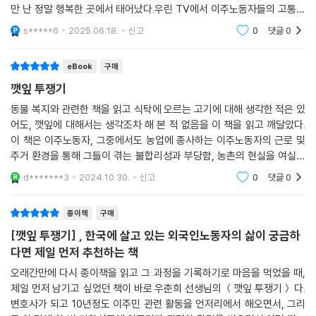
실도 없고 곰팡이와 온갖 벌레만 가득한 그 작은 공간에 농업 이주노동자
만 난 정말 행복한 곳에서 태어났다.우린 TV에서 이주노동자들의 고통만
가 살고 있다. 그것도 매달 수십만 원의 돈을 지불하면서!
접했는데 고용주는 고용주대로 고통이 컸다.우리사회가 그들의 목소리에
s*****6
2025.06.18.
신고
0
댓글
0
귀 기울여야 할 차례이
우춘희 연구활동가는 직접 보고 들은 이주노동자들의 주거 환경의 실상을
eBook
구매
이 책에 있는 그대로 서술한다. 이주노동자들이 사는 집은 대부분 냉·난방
장치가 허술한 데다 자연재해를 막아줄 안전장치가 전혀 없었다. 밭 한가
깻잎 투쟁기
운데 외따로 있던 한 비닐하우스 집은 잠금장치가 없어 아무나 들어올 수
동물 복지와 관련한 책을 읽고 식탁에 오르는 고기에 대해 생각한 적은 있
있었고, 콘크리트 농수로 위에 그야말로 ‘얹어놓은’ 컨테이너 집은 집 밑에
어도, 깻잎에 대해서는 생각조차 해 본 적 없음을 이 책을 읽고 깨달았다.
물이 졸졸 흘렀다. 왕복 2차선 도로 옆에 있던 두 명이 누우면 꽉 차는 네다
이 책은 이주노동자, 그중에서도 농업에 종사하는 이주노동자의 근로 및
섯 평의 컨테이너에는 세 명의 이주노동자가 부대끼며 살면서 매달 75만
주거 환경을 통해 그들이 겪는 불합리성과 부당함, 농촌의 현실을 여실히
원을 냈고, 다 쓰러져 가는 폐가를 대충 고쳐놓아 한겨울 바람이 숭숭 들어
보여준다. 한국 사회의 치부를 드러낸 아주 값진 책이다.
d*******3
2024.10.30.
신고
0
댓글
0
오는 공간에는 다섯 명의 이주노동자가 월세로 2백만 원을 내고 살았다. 저
자는 열악하다 못해 끔찍한 주거 시설을 들여다보며 집다운 집에서 살 당
종이책
구매
연한 권리에 대해 말한다.
[깻잎 투쟁기] , 한국에 살고 있는 외국인노동자의 삶이 궁금하
다면 제일 먼저 추천하는 책
컨테이너 두 개가 붙어 있는 열 평 남짓한 공간에 방, 부엌, 샤워실이 하나
씩 있었다. 햇빛도 제대로 들지 않았고 환기도 전혀 되지 않았다. …… 집 안
오래간만에 다시 종이책을 읽고 그 과정을 기록하기로 마음을 먹었을 때,
제일 먼저 남기고 싶었던 책이 바로 우춘희 선생님의 ＜깻잎 투쟁기＞ 다.
곳곳에 온갖 벌레가 우글거렸다. 부엌은 각종 곰팡이가 마치 작은 생태계
변호사가 되고 10년정도 이주민 관련 활동을 언저리에서 해오면서, 그리
를 이루는 것 같았다. 관리를 안 해서가 아니라 환경이 그랬다. 그 공간에서