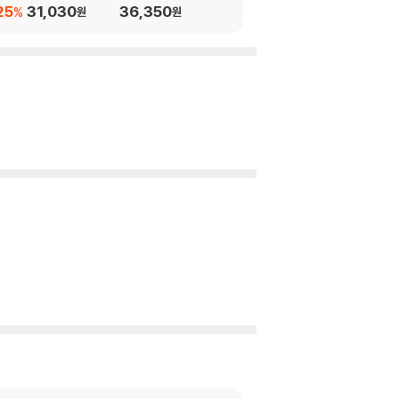
25
31,030
36,350
%
원
원