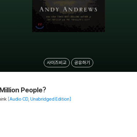
사이즈비교
공유하기
Million People?
hink
Audio CD, Unabridged Edition