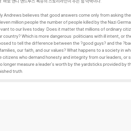
. 바로 앤디 앤드루스 특유의 스토리라인이 주는 힘 덕택이다.
ndy Andrews believes that good answers come only from asking the 
eleven million people the number of people killed by the Nazi Ger
ant to our lives today: Does it matter that millions of ordinary cit
r country? Which is more dangerous: politicians with ill intent, or t
osed to tell the difference between the ?good guys? and the ?ba
 families, our faith, and our values? What happens to a society in 
 citizens who demand honesty and integrity from our leaders, or 
 longer measure a leader's worth by the yardsticks provided by the
ished truth.