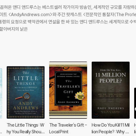
로 꼽혀온 앤디 앤드루스는 베스트셀러 작가이자 방송인, 세계적인 규모를 자랑하
트 <AndyAndrews.com>와 주간 팟캐스트 <전문적인 통찰자(The Profes
 할아버지의 낡은
The Little Things: W
The Traveler's Gift -
How Do You Kill 11 Mil
H
o
hy You Really Should
Local Print
lion People?: Why th