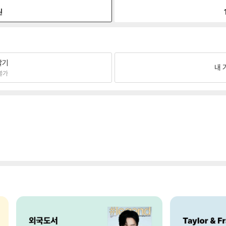
원
팔기
내 
불가