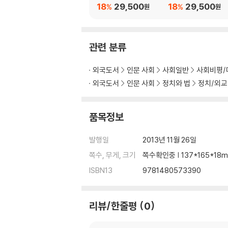
nd Your Boundarie
18
29,500
18
29,500
%
%
원
원
to Achieve Extraor
nary Results
관련 분류
외국도서
인문 사회
사회일반
사회비평/
외국도서
인문 사회
정치와 법
정치/외교
품목정보
발행일
2013년 11월 26일
쪽수, 무게, 크기
쪽수확인중 | 137*165*18
ISBN13
9781480573390
리뷰/한줄평
0