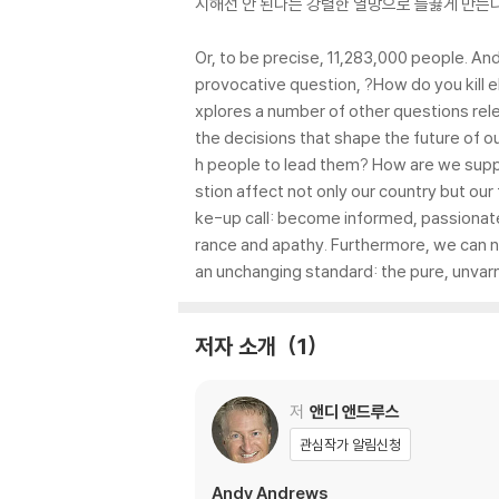
시해선 안 된다는 강렬한 열망으로 들끓게 만든다
Or, to be precise, 11,283,000 people. A
provocative question, ?How do you kill 
xplores a number of other questions relev
the decisions that shape the future of ou
h people to lead them? How are we supp
stion affect not only our country but our
ke-up call: become informed, passionate
rance and apathy. Furthermore, we can no
an unchanging standard: the pure, unvarn
저자 소개
1
저
앤디 앤드루스
관심작가 알림신청
Andy Andrews