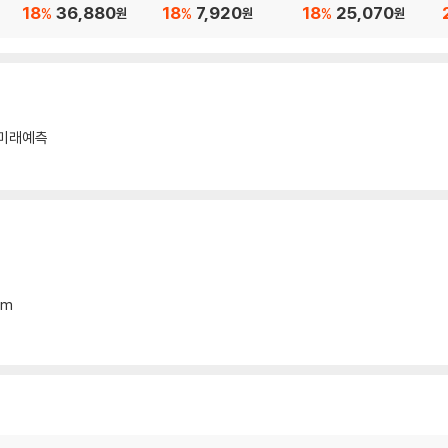
s
Sweat the Small Stu
e Truth Matters Mor
18
36,880
18
7,920
18
25,070
%
%
%
원
원
원
di
ff
e Than You Think
미래예측
mm