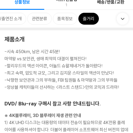
상품정보
배송/반품/교환
1
/출연진 소개
관련분류
품목정보
줄거리
제품소개
-시속 450km, 남은 시간 45분!
마약왕 vs 보안관, 생애 최악의 대결이 펼쳐진다!
-할리우드의 액션 아이콘, 아놀드 슈왈제네거가 돌아왔다!
-최고 속력, 압도적 규모, 그리고 김지운 스타일의 액션이 만났다!
-낙향한 보안관과 그의 부하들, FBI 팀원들 & 마약왕과 그의 부하들
-앙상블 캐릭터들이 선사하는 <라스트 스탠드>만의 코믹과 드라마!
DVD/ Blu-ray 구매시 참고 사항 안내드립니다.
※ 4K블루레이, 3D 블루레이 재생 관련 안내
1) 4K UHD 디스크는 대용량의 데이터 전송이 필요하므로 4K전용 플레
이어를 사용하셔야 합니다. 더불어 플레이어 소프트웨어 최신 버전의 업데