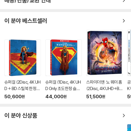
배송/반품/교환 안내
이 분야 베스트셀러
슈퍼걸 (2Disc, 4K UH
슈퍼걸 (1Disc, 4K UH
스파이더맨: 노 웨이 홈
공
D + BD 스틸북 한정
D Only 초도한정 슬립
(2Disc, 4K UHD+BD
K
판) (펀치) : 블루레이
케이스) : 블루레이
렌티큘러 풀슬립 B1 스
풀
50,600
44,000
51,500
5
원
원
원
틸북 넘버링 한정판) :
A
블루레이
이 분야 신상품