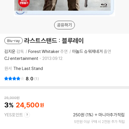
공유하기
라스트스탠드 : 블루레이
Blu-ray
김지운
감독
Forest Whitaker
주연
아놀드 슈워제네거
출연
CJ entertainment
2013.09.12.
원서
The Last Stand
8.0
1
25,300
원
3
24,500
YES포인트
250원 (1%)
마니아추가적립
5만원 이상 구매 시 2천원 추가 적립