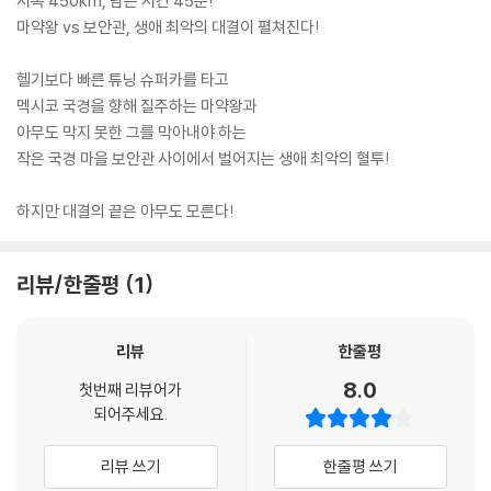
시속 450km, 남은 시간 45분!
마약왕 vs 보안관, 생애 최악의 대결이 펼쳐진다!
헬기보다 빠른 튜닝 슈퍼카를 타고
멕시코 국경을 향해 질주하는 마약왕과
아무도 막지 못한 그를 막아내야 하는
작은 국경 마을 보안관 사이에서 벌어지는 생애 최악의 혈투!
하지만 대결의 끝은 아무도 모른다!
리뷰/한줄평
1
리뷰
한줄평
8.0
첫번째 리뷰어가
되어주세요.
리뷰 쓰기
한줄평 쓰기