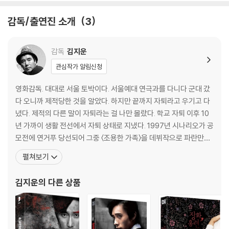
1) 기기 문제로 인해 발생하는 재생 불량 현상에 대해서는 반품/교환이 불
감독/출연진 소개
3
가하니 최신 소프트웨어로 업데이트된 DVD/BD 전용 기기에서 재생하실
것을 권유해 드립니다.
2) 정전기와 먼지로 인해 재생이 원활하지 않은 경우가 있습니다. 디스크
감독
김지운
를 마른 천으로 닦으시거나, DVD 클리너 등 전용 제품을 이용하면 대부분
관심작가 알림신청
해결됩니다.
3) 일부 PC 연결형 ODD의 경우 호환 상의 문제로 정상적인 디스크도 재
영화감독. 대대로 서울 토박이다. 서울예대 연극과를 다니다 군대 갔
생이 불가능한 경우가 있습니다. 독립형 전용 플레이어 사용을 권장드리
다 오니까 제적당한 것을 알았다. 하지만 끝까지 자퇴라고 우기고 다
며, ODD 사용으로 인한 재생 불량의 경우 교환 시에도 동일한 오류가 발
녔다. 제적의 다른 말이 자퇴라는 걸 나만 몰랐다. 학교 자퇴 이후 10
생할 수 있음을 알려드립니다.
년 가까이 생활 전선에서 자퇴 상태로 지냈다. 1997년 시나리오가 공
모전에 연거푸 당선되어 그중 〈조용한 가족〉을 데뷔작으로 파란만장
※ 디스크 외관 불량
한 백수 생활을 끝냈다. 오랜 백수 생활을 바탕으로 ‘혼자 시간 보내는
펼쳐보기
디스크에 미세한 잔 흠집이 남아있거나 인쇄 면이 깨끗하지 않은 경우가
법’ ‘아기자기한 백수 생활 가이드’ ‘집 안에서 어머니 피해 다니기’라
있으며, 상품의 불량이 아닙니다. 단, 재생에 이상이 있는 경우에는 불량으
는 책을 내놓을까 하다 싱거워져 포기, 영화에만 전념하기로 다짐했
김지운
의 다른 상품
로 인한 반품/교환이 가능합니다.
다. 장편영화 〈조용한 가족〉 〈반칙왕〉
※ 교환/반품 안내
1) 불량으로 인한 교환/반품 요청 시에는 불량 확인을 위해 개봉 시의 동영