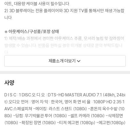
이트, 대용량 케이블 사용이 필수입니다.
2) 3D 블루레이는 전용 플레이어와 3D 지원 TV를 통해서만 재생 가능합
니다.
※ 아웃케이스/구성품/포장 상태
1) 제작/배송 과정에서 경미한 아웃케이스 주름, 모서리 눌림 및 갈라짐이
발생할 수 있습니다. 반품을 원하실 경우 미개봉 상태로 문의 부탁드립니
다.
2) 스틸북 케이스 제작 과정에서 기포 혹은 경미한 인쇄 오류가 발생할 수
제품소개 더보기
있습니다.
3) 렌티큘러 스틸북의 경우, 보호필름이 붙어 판매되기도 합니다. 보호필
름 손상에 의한 교환/반품은 불가합니다.
사양
4) 본품 보호를 위해 노란색의 카톤 박스로 재포장한 경우, 카톤박스 손상
에 의한 교환/반품은 불가합니다.
D I S C : 1 DISC 오 디 오 : DTS-HD MASTER AUDIO 7.1 (48kh, 24bi
5) 아웃케이스/구성품/포장 상태 불량에 의한 교환/반품 신청시 불량 확
t) 오디오 언어 : 영어 자 막 : 한국어, 영어 화 면 비 율 : 1080P HD 2.35:1
인을 위해 개봉 시의 동영상을 요청할 수 있으며, 동영상이 없는 경우 교
AVC 스페셜피쳐 -메이킹: 라스트 스탠드 (1080i) -혼돈의 옥수수밭 (10
환/반품이 제한될 수 있습니다.
80i) -딩컴: 무기박물관 투어 (1080i) -셀프 카메라 (1080i) -삭제장면
(1080i) -확장된 장면 (1080i) -티져 예고편 (1080p) -예고편(1080p)
※ 디스크 재생 불량