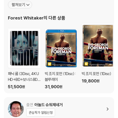
‘버드’에서 전설적인 뮤지션 찰리 파커 역으로 깐느 영화제 최우수 남
펼쳐보기
우주연상을 수상하며 할리우드의 정상급 연기자로 성공한다. 이후
‘자니 핸섬’ ‘크라잉 게임’ ‘스피시즈’ ‘스모크’ ‘고스트 독’ 등 최고의 영
Forest Whitaker
의 다른 상품
화들에 출연하며 전성
패닉 룸 (3Disc, 4K U
빅 조지 포먼 (1Disc) :
빅 조지 포먼 (1Disc)
HD+BD+보너스BD
블루레이
19,800
원
스틸북 한정판) : 블루
51,500
31,900
원
원
레이
출연
아놀드 슈워제네거
관심작가 알림신청