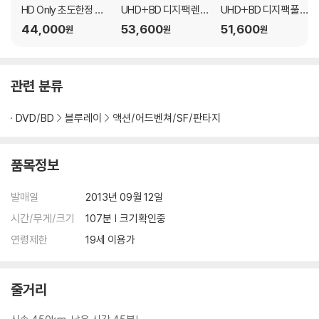
HD Only 초도한정 슬
UHD+BD 디지팩 렌티
UHD+BD 디지팩 풀슬
립케이스) : 블루레이
큘러 풀슬립 한정판)
립 한정판) (A Type) :
44,000
53,600
51,600
원
원
원
(B Type) : 블루레이
블루레이
관련 분류
DVD/BD
블루레이
액션/어드벤쳐/SF/판타지
품목정보
발매일
2013년 09월 12일
시간/무게/크기
107분 | 크기확인중
연령제한
19세 이용가
줄거리