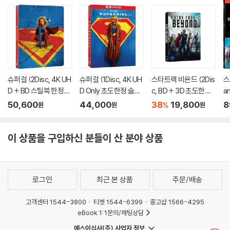
슈퍼걸 (2Disc, 4K UH
슈퍼걸 (1Disc, 4K UH
스타트렉 비욘드 (2Dis
스
D + BD 스틸북 한정
D Only 초도한정 슬립
c, BD + 3D 초도한정
a
판) (펀치) : 블루레이
케이스) : 블루레이
오링 케이스) : 블루레
스
50,600
44,000
38
19,800
8
%
원
원
원
이
레
이 상품을 구입하신 분들이 산 분야 상품
로그인
최근 본 상품
주문/배송
고객센터 1544-3800
티켓 1544-6399
중고샵 1566-4295
eBook 1:1문의/채팅상담
예스이십사(주) 사업자 정보