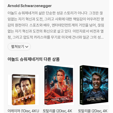
Arnold Schwarzenegger
아놀드 슈워제네거의 삶은 단순한 성공 스토리가 아니다. 그것은 끊
임없는 자기 혁신과 도전, 그리고 사회에 대한 책임감이 어우러진 영
감의 원천이다. 스포츠와 배우, 엔터테인먼트계의 거인을 넘어, 끊임
없는 자기 혁신과 도전의 화신으로 살고 있다. 이민자로서 비전과 열
정, 그리고 압도적 카리스마를 무기로 미국에 건너와 일군 그의 성공
스토리는 아메리칸 드림의 현대적 상징이 되었다. 세계 보디빌딩 챔
펼쳐보기
피언에서 할리우드 액션 히어로로, 다시 성공한 사업가와 환경운동
가, 자선가, 베스트셀러 작가를 거쳐 캘리포니아 제38대 주지사에 이
아놀드 슈워제네거
의 다른 상품
르기까지, 그의 다채로운 인생 여정은 한 인간의 잠재력
이레이져 (1Disc, 4K U
토탈리콜 (2Disc, 4K
토탈리콜 (2Disc, 4K