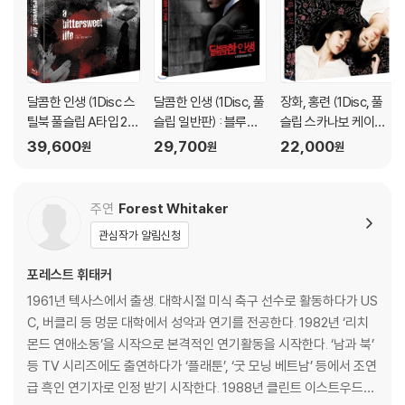
상을 요청할 수 있으며, 동영상이 없는 경우 교환/반품이 제한될 수 있습니
다.
관련 사진과 동영상 및 재생 기기 모델명을 첨부하여 첨부하여 고객센터에
문의 바랍니다.
2) 사양 오인지, 오 구매, 변심 사유로의 반품은 제품 개봉 전에만 운임비
달콤한 인생 (1Disc 스
달콤한 인생 (1Disc, 풀
장화, 홍련 (1Disc, 풀
부담 후 처리 가능합니다.
틸북 풀슬립 A타입 210
슬립 일반판) : 블루레
슬립 스카나보 케이스)
3) 스틸북 한정판, 초회 한정판의 경우 제작 수량이 한정되어 있고, 택배
0장 한정) : 블루레이
이
: 블루레이
39,600
29,700
22,000
원
원
원
이동 과정에서의 손상이 발생하면, 재 판매가 어려우므로 신중한 구매 선
택을 부탁드립니다.
4) 한정판 상품의 변심, 오구매로 인한 반품은 회송된 상품의 상태 확인 후
주연
Forest Whitaker
진행이 가능합니다. 택배 이동 중 파손이 발생하지 않도록 완충 포장을 부
관심작가 알림신청
탁드립니다.
포레스트 휘태커
1961년 텍사스에서 출생. 대학시절 미식 축구 선수로 활동하다가 US
C, 버클리 등 멍문 대학에서 성악과 연기를 전공한다. 1982년 ‘리치
몬드 연애소동’을 시작으로 본격적인 연기활동을 시작한다. ‘남과 북’
등 TV 시리즈에도 출연하다가 ‘플래툰’, ‘굿 모닝 베트남’ 등에서 조연
급 흑인 연기자로 인정 받기 시작한다. 1988년 클린트 이스트우드의