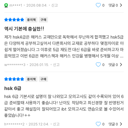
실전모의고사 제4회
m****1
2026.08.04.
신고
0
댓글
0
듣기
독해
종이책
구매
쓰기
역시 기본에 충실한!!
실전모의고사 제5회
제가 hsk4급은 해커스 교재만으로 독학해서 무난하게 합격했고 hsk5급
은 다양하게 공부하고싶어서 다른회사의 교재로 공부하다 몇점차이로 아
듣기
쉽게 떨어졌습니다.그 이후로 5급 재도전 대신 6급을 바로 준비하고자 마
독해
음먹었고 이번 6급은 해커스책과 해커스 인강을 병행해서 5개월 이상 제
쓰기
대로 공부하고 시험보려고 합니다^^!!해커스 답안해설은 독학해도 충분
w********3
2026.01.15.
신고
0
댓글
0
히 이해가능하도록 상세하고
실전모의고사 제6회
듣기
종이책
구매
독해
hsk 6급
쓰기
hsk 6급 기본서로 설명이 잘 나와있고 모의고사도 같이 수록되어 있어 6
급 준비할때 사용하기 좋습니다! 난이도 적당하고 최신경향 잘 반영된거
[부록] 고난도 어휘집
같아서 좋고 해설집이 잘되어있고 ibt 모의고사도 연습으로 볼 수있어서
좋았습니다!++
문제집
h********2
2025.12.04.
신고
0
댓글
0
실전모의고사 제1회