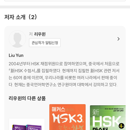
순으로 학습하는 효율적인 학습하자. 최신 기출포인트를 짚어주는 적중률
실전모의고사 제2회
높은 단어장이다. HSK 6급 시험에 나오는 고난도 어휘 수록했다. 단어 암
듣기
저자 소개
2
기와 실전 대비를 한 번에 하는 미니 실전모의고사 2회분 제공한다. 까먹을
독해
틈 없이 단어를 오래 기억하는 다양한 복습 장치 수록했다.
쓰기
저
리우윈
실전모의고사 제3회
관심작가 알림신청
듣기
독해
Liu Yun
쓰기
2004년부터 HSK 채점위원으로 참여하였으며, 중국에서 처음으로
『新HSK 수험서』를 집필하였다. 현재까지 집필한 新HSK 관련 저서
실전모의고사 제4회
는 60여 종에 이르며, 우리나라를 비롯한 여러 나라에서 판매 중이
듣기
다. 현재는 중국언어학연구소 연구원이며 대학에서 강의하고 있다.
독해
쓰기
리우윈
의 다른 상품
실전모의고사 제5회
듣기
독해