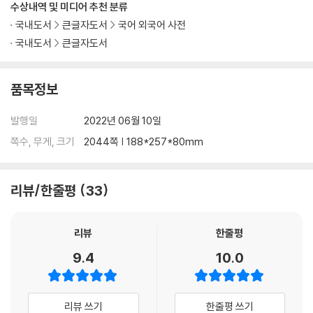
수상내역 및 미디어 추천 분류
실전모의고사 제3회
답안지
국내도서
큰글자도서
국어 외국어 사전
정답
국내도서
큰글자도서
실전모의고사 제4회
품목정보
답안지
정답
발행일
2022년 06월 10일
쪽수, 무게, 크기
2044쪽 | 188*257*80mm
실전모의고사 제5회
답안지
정답
리뷰/한줄평
33
실전모의고사 제6회
답안지
리뷰
한줄평
정답
9.4
10.0
해커스가 알려 드리는 HSK 6급 정복을 위한 막판 10일 학습법
HSK 6급 및 PBT/IBT 시험 정보
리뷰 쓰기
한줄평 쓰기