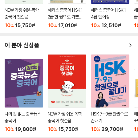
정답
NEW 가장 쉬운 독학
해커스 중국어 HSK 1-
해커스 중국어 HSK 1-
해
중국어 첫걸음
2급 한 권으로 가뿐하
4급 단어장
급
실전모의고사 제4회
게 합격
완
답안지
10
15,750
10
17,010
10
12,510
1
%
%
%
원
원
원
의
정답
이 분야 신상품
실전모의고사 제5회
답안지
정답
실전모의고사 제6회
답안지
정답
나의 겁 없는 중국뉴스
NEW 가장 쉬운 독학
HSK 7~9급 한권으로
해
중국어
중국어 첫걸음
끝내기
+
노
10
19,800
10
15,750
10
29,700
1
%
%
%
원
원
원