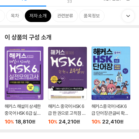
33
개
목차
저자 소개
관련분류
품목정보
이 상품의 구성 소개
해커스 해설이 상세한
해커스 중국어 HSK 6
해커스중국어 HSK 6
중국어 HSK 6급 실전
급 한 권으로 고득점 달
급 단어장 큰글씨 확대
모의고사
성 기본서 + 실전모의
판
10
18,810
10
24,210
10
22,410
%
%
%
원
원
원
고사 + 핵심어휘집