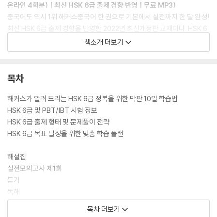
온라인 4회분)ㅣ최신 HSK 6급 출제 경향 반영ㅣ무료 MP3)
중국어도 역시 1위 해커스중국어 한 권으로 기본에서 실전까지 한 달 완성!
최신 HSK 6급 출제 경향을 반영한 2022년 최신개정판 교재이다. HSK 6
급 기본에서 실전까지 한 달 완성하자! IBT 시험까지 대비 가능한 무료 온
책소개 더보기
라인 서비스 프로그램. 실제 시험과 동일한 구성 및 난이도의 [실전모의고
사 3회분] 제공한다. 독해 1부분 및 쓰기 영역 완벽 대비할 수 있다! [고난
도 문장분석] & [필수 요약스킬]. 사전이 필요 없는 풍부한 어휘 정리와 상
목차
세한 해설집 별책 제공한다. 합격의 지름길로 안내하는 맞춤형 [나만의 학
습플랜] 수록했다. 다양한 버전의 [교재 무료 MP3] & 다운로드 없이 즉시
해커스가 알려 드리는 HSK 6급 정복을 위한 막판 10일 학습법
학습이 가능한 [QR 코드] 제공한다. 시험장까지 들고 가는 [HSK 6급 고
HSK 6급 및 PBT/IBT 시험 정보
득점 대비 핵심어휘집]이 있다.
HSK 6급 출제 형태 및 문제풀이 전략
HSK 6급 목표 달성을 위한 맞춤 학습 플랜
[도서] 해커스중국어 HSK 6급 단어장 큰글씨 확대판 : 주제별 연상암기
로 HSK 6급 2500단어 30일 완성ㅣ최신출제 포인트 반영 + 미니 실전
해설집
모의고사 2회분 제공, HSK 고난도 어휘, 보카 수록
실전모의고사 제1회
〈해커스 HSK 6급 단어장 큰글씨 확대판〉 출간! 주제별 연상암기로 HSK 6
듣기
급 2500단어 30일 완성! 최신 출제경향 완벽 반영 큰글씨로 더욱 잘 보이
독해
게! 분권으로 더욱 가볍고 간편하다! HSK 6급 2500단어 30일 완성하자!
쓰기
목차 더보기
주제별 연상암기로 고난도 HSK 6급 단어를 쉽고 재미있게 암기하자. 빈출