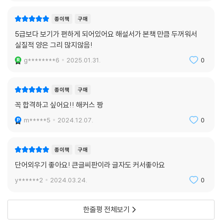
독해
쓰기
종이책
구매
5급보다 보기가 편하게 되어있어요 해설서가 본책 만큼 두꺼워서
실전모의고사 제3회
실질적 양은 그리 많지않음!
듣기
g********6
2025.01.31.
0
독해
쓰기
종이책
구매
실전모의고사 제4회
꼭 합격하고 싶어요!! 해커스 짱
듣기
m*****5
2024.12.07.
0
독해
쓰기
종이책
구매
실전모의고사 제5회
단어외우기 좋아요! 큰글씨판이라 글자도 커서좋아요
듣기
y******2
2024.03.24.
0
독해
쓰기
한줄평 전체보기
실전모의고사 제6회