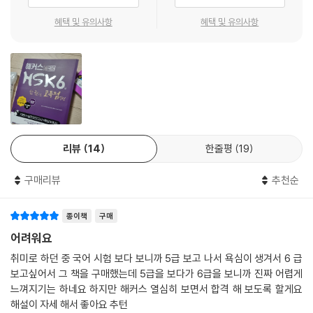
HSK 6급 출제 형태 및 문제풀이 전략
HSK 6급 목표 달성을 위한 맞춤 학습 플랜
혜택 및 유의사항
혜택 및 유의사항
해설집
실전모의고사 제1회
듣기
독해
쓰기
리뷰
14
한줄평
19
실전모의고사 제2회
듣기
구매리뷰
추천순
독해
쓰기
종이책
구매
실전모의고사 제3회
어려워요
듣기
취미로 하던 중 국어 시험 보다 보니까 5급 보고 나서 욕심이 생겨서 6 급
독해
보고싶어서 그 책을 구매했는데 5급을 보다가 6급을 보니까 진짜 어렵게
쓰기
느껴지기는 하네요 하지만 해커스 열심히 보면서 합격 해 보도록 할게요
해설이 자세 해서 좋아요 추턴