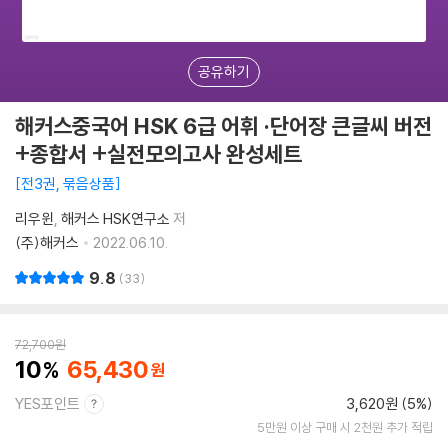
공유하기
해커스중국어 HSK 6급 어휘 ·단어장 큰글씨 버전
+종합서 +실전모의고사 완성세트
전3권, 묶음상품
리우윈
해커스 HSK연구소
저
(주)해커스
2022.06.10.
9.8
33
72,700
원
10
65,430
YES포인트
3,620원 (5%)
5만원 이상 구매 시 2천원 추가 적립