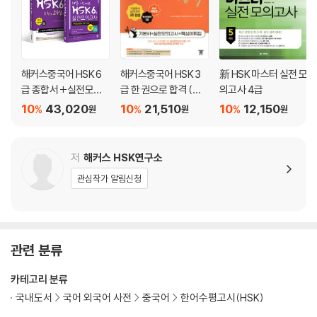
쓰기
실전모의고사 제6회
듣기
독해
해커스중국어 HSK 6
해커스중국어 HSK 3
新 HSK 마스터 실전 모
쓰기
급 종합서 +실전모의
급 한 권으로 합격 (기
의고사 4급
고사 완성세트
본서+실전모의고사
10
43,020
10
21,510
10
12,150
%
%
%
원
원
원
+핵심어휘집)
[부록] 고난도 어휘집
문제집
저
해커스 HSK연구소
실전모의고사 제1회
관심작가 알림신청
답안지 작성법
답안지
정답
관련 분류
실전모의고사 제2회
답안지
카테고리 분류
정답
국내도서
국어 외국어 사전
중국어
한어수평고시(HSK)