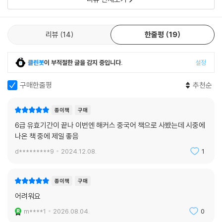
정답
실전모의고사 제6회
리뷰
14
한줄평
19
답안지
정답
클린봇
이 부적절한 글을 감지 중입니다.
설정
해커스가 알려 드리는 HSK 6급 정복을 위한 막판 10일 학습법
구매한줄평
추천순
HSK 6급 및 PBT/IBT 시험 정보
HSK 6급 출제 형태 및 문제풀이 전략
HSK 6급 목표 달성을 위한 맞춤 학습 플랜
종이책
구매
6급 유효기간이 끝나 이번엔 해커스 중국어 책으로 사봤는데 시중에
해설집
나온 책 중에 제일 좋음
실전모의고사 제1회
d*********9
2024.12.08.
1
듣기
독해
쓰기
종이책
구매
어려워요
실전모의고사 제2회
m****1
2026.08.04.
0
듣기