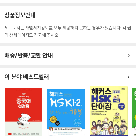
듣기
상품정보안내
독해
쓰기
세트도서는 개별서지정보를 모두 제공하지 못하는 경우가 있습니다. 각 권
의 상세페이지도 참고해 주세요.
[부록] 고난도 어휘집
문제집
배송/반품/교환 안내
실전모의고사 제1회
답안지 작성법
답안지
이 분야 베스트셀러
정답
실전모의고사 제2회
답안지
정답
실전모의고사 제3회
답안지