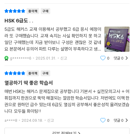
답안지 작성법
종이책
구매
답안지
정답
HSK 6급도 . .
5급도 해커스 교재 이용해서 공부했고 6급 응시 예정이
실전모의고사 제2회
라 또 구매했습니다. 교재 속지는 사실 확인하지 못 하고
답안지
일단 구매했는데 지금 받아보니 구성은 괜찮은 것 같네
정답
요 본문에서 유의어 파트 다루는 설명이 부족하다고 생각
했는데 같이 제공 되는 필수어휘집에 따로 정리가 되어있
g********6
2025.01.31.
신고
0
댓글
0
어서 다행이네요
실전모의고사 제3회
답안지
종이책
구매
정답
열공하기 딱 좋은 학습서
실전모의고사 제4회
매번 HSK는 해커스 문제집으로 공부합니다.기본서 + 실전모의고사 + 어
휘집까지 한권으로 뚝딱 해결되는 깔끔한 학습서입니다. 저번에도 이책 한
답안지
권으로 원하던 급수 땄는데 6급도 열심히 공부해서 좋은성적 올려보겠습
정답
니다. 모두들 화이팅!!
실전모의고사 제5회
a****8
2024.09.18.
신고
0
댓글
0
답안지
리뷰 전체보기