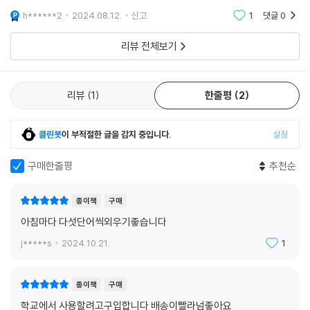
h******2
2024.08.12.
신고
1
댓글
0
리뷰 전체보기
리뷰
1
한줄평
2
클린봇
이 부적절한 글을 감지 중입니다.
설정
구매한줄평
추천순
종이책
구매
아침마다 다섯단어씩외우기좋습니다
j*****s
2024.10.21.
1
종이책
구매
학교에서 사용할려고구입합니다 배송이빨라넘좋아요