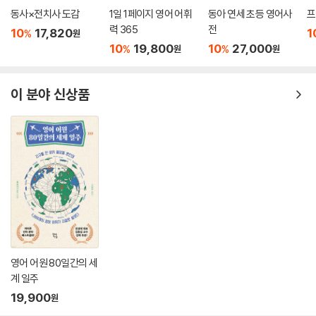
동사×전치사 도감
1일 1페이지 영어 어휘
동아 연세 초등 영어사
프
력 365
전
10
17,820
1
%
원
10
19,800
10
27,000
%
%
원
원
이 분야 신상품
영어 어원 80일간의 세
계 일주
19,900
원