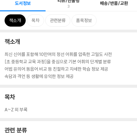
리뷰/한줄평
도서정보
배송/반품/교환
3
책소개
목차
관련분류
품목정보
책소개
최신 신어를 포함해 10만여의 정선 어휘를 압축한 고밀도 사전
[초.중등학교 교육 과정]을 중심으로 기본 어휘의 단계별 분류
어법.유의어.동음어.비교 등 친절하고 자세한 학습 정보 제공
속담과 격언 등 생활에 유익한 정보 제공
목차
A~Z 외 부록
관련 분류