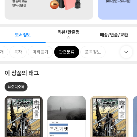
리뷰/한줄평
도서정보
배송/반품/교환
0
개
목차
미리듣기
관련분류
품목정보
이 상품의 태그
#오디오북