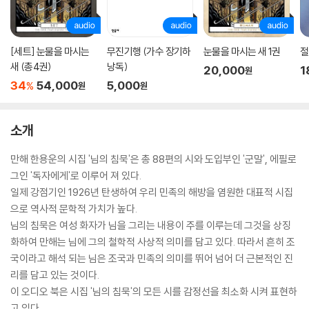
[세트] 눈물을 마시는
무진기행 (가수 장기하
눈물을 마시는 새 1권
절
새 (총4권)
낭독)
20,000
1
원
34
54,000
5,000
%
원
원
소개
만해 한용운의 시집 '님의 침묵'은 총 88편의 시와 도입부인 '군말', 에필로
그인 '독자에게'로 이루어 져 있다.
일제 강점기인 1926년 탄생하여 우리 민족의 해방을 염원한 대표적 시집
으로 역사적 문학적 가치가 높다.
님의 침묵은 여성 화자가 님을 그리는 내용이 주를 이루는데 그것을 상징
화하여 만해는 님에 그의 철학적 사상적 의미를 담고 있다. 따라서 흔히 조
국이라고 해석 되는 님은 조국과 민족의 의미를 뛰어 넘어 더 근본적인 진
리를 담고 있는 것이다.
이 오디오 북은 시집 '님의 침묵'의 모든 시를 감정선을 최소화 시켜 표현하
고 있다.