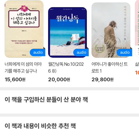
70. 참아주셔요
71. 논개의 애인이 되어서 그의 묘에
72. 알 수 없어요 해설
73. 알 수 없어요
74. 찬송 해설
75. 찬송
76. 님의 얼굴
77. 달을 보며
너희에게 이 섬의 이야
월간낭독 No.10(202
어머니가 좋아하신 트
삶
78. 예술가
기를 해주고 싶구나
6. 8)
로트 1
1
79. 우는때
15,600
20,000
29,800
원
원
원
80. 인과율
81. 해당화
82. 꿈깨고서
이 책을 구입하신 분들이 산 분야 책
83. 반비례
84. 사랑의 측량
85. 비밀
이 책과 내용이 비슷한 추천 책
86. 비
87. 슬픔의 삼매