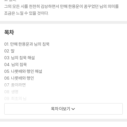
그의 모든 시를 천천히 감상하면서 만해 한용운이 꿈꾸었던 님의 의미를
조금은 느낄 수 있을 것이다.
목차
01. 만해 한용운과 님의 침묵
02. 말
03. 님의 침묵 해설
04. 님의 침묵
05. 나룻배와 행인 해설
06. 나룻배와 행인
07. 꿈이라면
08. 생명
09. 최초의 님
10. 당신이 아니더면
목차 더보기
11. 길이 막혀
12. 님의 손길
13. 거문고 탈 때