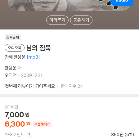
미리듣기
공유하기
소득공제
님의 침묵
오디오북
만해 한용운
mp3
한용운
저
오디언
2009.12.21.
첫번째 리뷰어가 되어주세요
판매지수
24
7,000
원
7,000
6,300
쿠폰혜택가
YES포인트
350원 (5%)