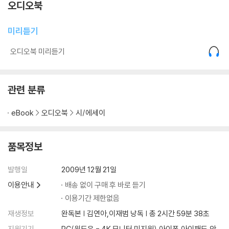
오디오북
14. 나의 꿈
15. 진주
미리듣기
16. 잠 없는 꿈
17. 생의 예술
오디오북 미리듣기
18. 떠날 때의 님의 얼굴
19. 꿈과 근심
20. 비방
관련 분류
21. 당신의 마음
22. 버리지 아니하면
eBook
오디오북
시/에세이
23. 사랑의 불
24. 계월향에게
25. 나의 길
품목정보
26. 오셔요
27. 포도주
발행일
2009년 12월 21일
28. 사랑하는 까닭
이용안내
배송 없이 구매 후 바로 듣기
29. 당신 가신 때
이용기간 제한없음
30. 낙원은 가시덤불에서
재생정보
완독본 | 김연아,이재범 낭독 | 총 2시간 59분 38초
31. 의심하지 마셔요
지원기기
PC(윈도우 - 4K 모니터 미지원),아이폰,아이패드,안