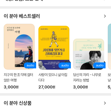
51. 고적한 밤
52. 거짓 이별
53. 타고르의 시
를 읽고
이 분야 베스트셀러
54. 하나가 되어 주셔요
55. 그를 보내며
56. 꽃싸움
57. 차라리
58. ‘사랑’을 사랑하여요
59. 사랑의 존재
60. 두견새
61. 눈물
62. 꽃이 먼저 알아
63. 당신은
지구의 한 조각에 걸터
사랑이 있으니 살아집
당신의 자리 - 나무로
보
64. 수의 비밀
앉은 여행
디다
자라는 방법
낭
65. 당신을 보았습니다
3,000
27,000
3,000
5
원
원
원
66. 고대
67. 밤은 고요하고
이 분야 신상품
68. 금강산
69. 요술