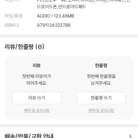
32. 첫키스
드로이드폰,안드로이드패드
33. 쾌락
34. 어디라도
파일/용량
AUDIO | 123.46MB
35. 이별은 미의 창조 해설
ISBN13
9791134322786
36. 이별은 미의 창조
37. 복종 해설
38. 복종
리뷰/한줄평
0
39. 가지 마셔요
40. 당신의 편지
리뷰
한줄평
41. 명상
42. 행복
첫번째 리뷰어가
첫번째 한줄평을
43. 잠꼬대
되어주세요.
남겨주세요.
44. 이별
45. 나는 잊고자
리뷰 쓰기
한줄평 쓰기
46. 나의 노래
혜택 및 유의사항
혜택 및 유의사항
47. 선사의 설법
48. 어느 것이 참이냐
49. 여름 밤이 길어요
50. 참말인가요
배송/반품/교환 안내