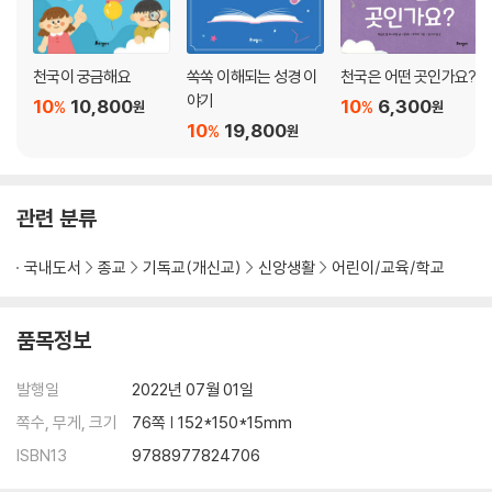
천국이 궁금해요
쏙쏙 이해되는 성경 이
천국은 어떤 곳인가요?
야기
10
10,800
10
6,300
%
%
원
원
10
19,800
%
원
관련 분류
국내도서
종교
기독교(개신교)
신앙생활
어린이/교육/학교
품목정보
발행일
2022년 07월 01일
쪽수, 무게, 크기
76쪽 | 152*150*15mm
ISBN13
9788977824706