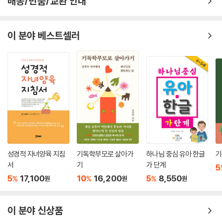
배송/반품/교환 안내
이 분야 베스트셀러
성경적 자녀양육 지침
기독학부모로 살아가
하나님 중심 유아 한글
기
서
기
가 단계
5
5
17,100
10
16,200
5
8,550
%
%
%
원
원
원
이 분야 신상품