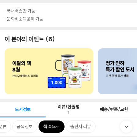
국내배송만 가능
문화비소득공제 가능
이 분야의 이벤트
6
리뷰/한줄평
도서정보
배송/반품/교환
1
분류
품목정보
책 속으로
출판사 리뷰