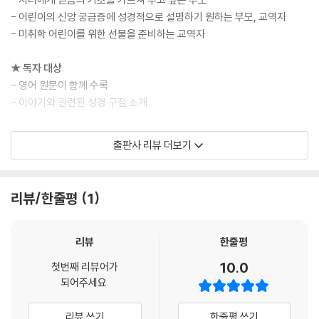
- 어린이의 신앙 궁금증에 성경적으로 설명하기 원하는 부모, 교역자
다 만드는 데 며칠이 걸렸을까?
- 미취학 어린이를 위한 선물을 준비하는 교역자
단 6일밖에 걸리지 않았어!
나는 마법이나 어떤 마술도 필요하지 않단다.
★ 독자 대상
나는 결코 잠을 잘 필요가 없지만, 분명 쉬기는 했지.
- 영어 원문이 함께 수록
물론 일을 다 끝내고 나서 말이야.
- 이야기와 관련된 성경 구절 소개
나는 최선을 다해서 일을 했단다!
---본문 중에서
★ 〈하나님 궁금해요〉 시리즈
출판사 리뷰 더보기
① 세상은 누가 만들었나요?
② 하나님은 언제나 나와 함께하시나요?
③ 기도는 어떻게 하는 건가요?
리뷰/한줄평
1
④ 성경은 어떤 책인가요?
⑤ 천국은 어떤 곳인가요?
리뷰
한줄평
10.0
첫번째 리뷰어가
되어주세요.
리뷰 쓰기
한줄평 쓰기