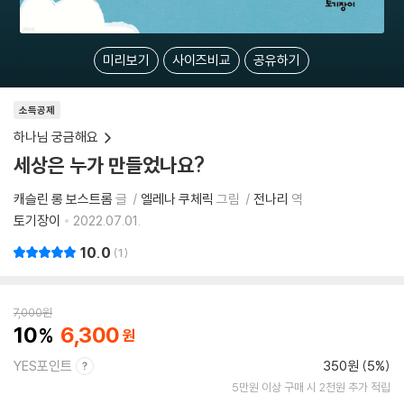
미리보기
사이즈비교
공유하기
소득공제
하나님 궁금해요
세상은 누가 만들었나요?
캐슬린 롱 보스트롬
글
엘레나 쿠체릭
그림
전나리
역
토기장이
2022.07.01.
10.0
1
7,000
원
10
6,300
YES포인트
350원 (5%)
5만원 이상 구매 시 2천원 추가 적립