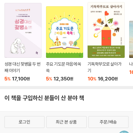
성경 대신 젖병을 두 번
주요 기도문 마음에 쏙
기독학부모로 살아가
나
째 이야기
쏙
기
1
5
17,100
5
12,350
10
16,200
%
%
%
원
원
원
이 책을 구입하신 분들이 산 분야 책
로그인
최근 본 상품
주문/배송