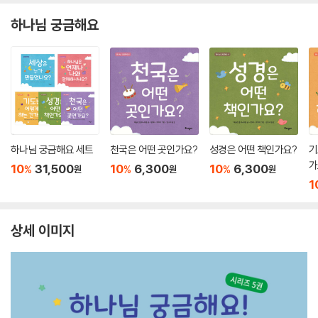
하나님 궁금해요
하나님 궁금해요 세트
천국은 어떤 곳인가요?
성경은 어떤 책인가요?
기
가
10
31,500
10
6,300
10
6,300
%
%
%
원
원
원
1
상세 이미지