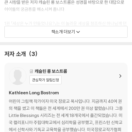
큰 사랑을 받은 저자 캐슬린 롱 보스트롬은 성경을 바탕으로 한 대답으로
아이들의 궁금증을 해소시켜 줍니다.
1권 「세상은 누가 만들었나요?」는 이 놀라운 세상을 창조하신 하나님께 던
지는 아이들의 호기심 가득한 질문이 담겨 있습니다. 아이들은 이 책을 읽
책소개 더보기
으며 하나님이 이 세상을 어떻게 창조하셨는지 알게 되고, 또한 그 놀라운
하나님께서 나를 얼마나 사랑하시는지 깊이 느끼게 될 것입니다.
저자 소개
3
글
캐슬린 롱 보스트롬
관심작가 알림신청
Kathleen Long Bostrom
어린이 그림책 작가이자 미국 장로교 목사입니다. 지금까지 40여 권
의 책을 썼고 이 책들은 전 세계에서 200만 권 이상 팔렸습니다. 그중
Little Blessings 시리즈는 전 세계 18개국에서 출간되었습니다. 미
국 캘리포니아 주립대학교에서 심리학을 공부했고, 프린스턴 신학교
에서 신학사와 기독교 교육학을 공부했습니다. 미국장로교작가협회