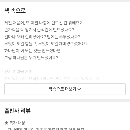
책 속으로
제일 처음에, 또 제일 나중에 만드신 건 뭐예요?
손가락을 탁 튕겨서 순식간에 만드셨나요?
얼마나 오래 걸리셨어요? 밤에는 주무셨나요?
무엇이 제일 힘들고, 무엇이 제일 재미있으셨어요?
하나님이 이 모든 것을 만드셨다면,
그럼 하나님은 누가 만드셨어요?
믿기 어려울 거야.
살아있는 것은 오직 나(하나님)밖에 없던 때가 있었다는걸.
하지만 태초에, 그 옛날 옛적에,
책 속으로 더보기
성령님과 예수님도 함께하며 각자의 일을 맡았단다.
며칠이 흐르고, 눈 깜짝할 새에 다 완성되었어!
출판사 리뷰
하지만 생각했지. 아직은 끝낼 때가 아니라고….
뭔가가 빠져 있었거든.
★ 독자 대상
너와 같은 사람을 만들기 전까지 다 끝냈다고 할 수 없었던 거야.
- 자녀에게 믿음의 기초를 가르쳐 주고 싶은 부모