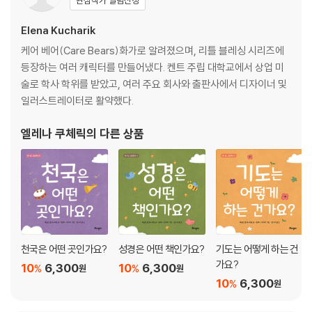
Elena Kucharik
케어 베어(Care Bears)화가로 알려졌으며, 리틀 블레싱 시리즈에
등장하는 여러 캐릭터를 만들어냈다. 켄트 주립 대학교에서 상업 미
술로 학사 학위를 받았고, 여러 주요 회사와 출판사에서 디자이너 및
일러스트레이터로 활약했다.
엘레나 쿠체릭
의 다른 상품
천국은 어떤 곳인가요?
성경은 어떤 책인가요?
기도는 어떻게 하는 건
가요?
10
6,300
10
6,300
%
%
원
원
10
6,300
%
원