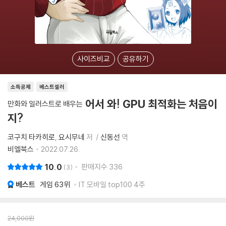
사이즈비교
공유하기
소득공제
베스트셀러
어서 와! GPU 최적화는 처음이
만화와 일러스트로 배우는
지?
코구치 타카히로
요시무네
저
신동선
역
비엘북스
2022.07.26.
10.0
판매지수
336
3
베스트
게임
63위
IT 모바일 top100 4주
24,000
원