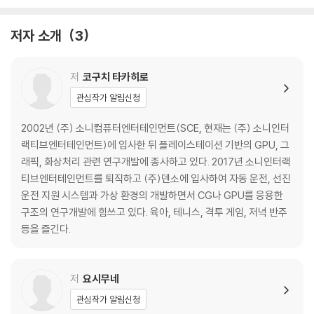
에필로그
용어집
저자 소개
3
저자소개
저
코구치 타카히로
관심작가 알림신청
2002년 (주) 소니컴퓨터엔터테인먼트(SCE, 현재는 (주) 소니인터
랙티브엔터테인먼트)에 입사한 뒤 플레이스테이션 기반의 GPU, 그
래픽, 화상처리 관련 연구개발에 종사하고 있다. 2017년 소니인터랙
티브엔터테인먼트를 퇴직하고 (주)덴소에 입사하여 자동 운전, 선진
운전 지원 시스템과 가상 환경의 개발하면서 CG나 GPU를 응용한
구조의 연구개발에 힘쓰고 있다. 육아, 테니스, 격투 게임, 저녁 반주
등을 즐긴다.
저
요시무네
관심작가 알림신청