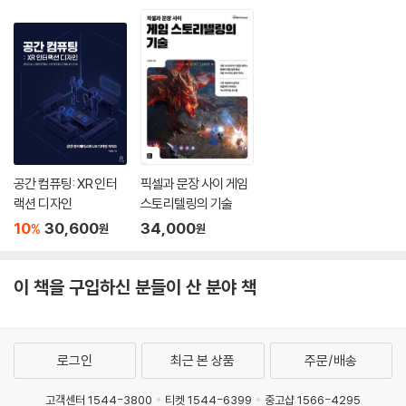
공간 컴퓨팅: XR 인터
픽셀과 문장 사이 게임
랙션 디자인
스토리텔링의 기술
10
30,600
34,000
%
원
원
이 책을 구입하신 분들이 산 분야 책
로그인
최근 본 상품
주문/배송
고객센터 1544-3800
티켓 1544-6399
중고샵 1566-4295