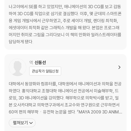
나고야에서 SE를 하고 있었지만, 애니메이션의 3D CG를 보고 감동
하여 3D CG를 직업으로 삼기로 결심했다. 이후, 몇 군데의 스마트폰
용 게임 개발사에서 근무하였고, 주로 셰이더 개발, 렌더링 최적화,
에셋데이터 최적화 같은 그래픽스 개발을 해 왔다. 본업은 프로그래
머지만 취미로 그림을 그리다보니 이 책의 만화와 일러스트레이터를
담당하게 됐다.
역
신동선
관심작가 알림신청
대학에서 동양화와 컴퓨터를, 대학원에서 애니메이션과 의학을 전공
하였다. 홍익대학교 조형대학 애니메이션 전공에서 미술해부학, 드
로잉, 3D 애니메이션을 강의했다. 해부학으로 의학박사를 받고, 일
본 오사카대학교 의학연구과에서 조교수와 연구원으로 근무하면서
60여 편의 해부학ㆍ유전학 논문을 썼다. 『MAYA 2009 3D ANIMA
TION』, 『3D ANIMATION을 위한 동물 구조 & 동작』, 『쉽게 만드는
펼쳐보기
3D실사배경 VUE 10』, 『3차원 의학영상』, 『7.0 Tesla MRI Brain A