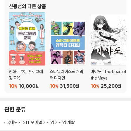
tlas』, 『마야 스크립트 - 멜과 익스프레션』, 『핵심 신경해부학』 등 20
신동선
의 다른 상품
여 권의
만화로 보는 프로그래
스타일라이즈드 캐릭
마야도 : The Road of
밍 교육
터 디자인
the Maya
10
10,800
10
31,500
10
25,200
%
%
%
원
원
원
관련 분류
국내도서
IT 모바일
게임
게임 개발