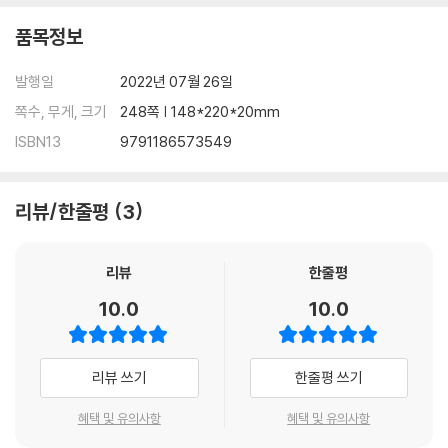
품목정보
발행일
2022년 07월 26일
쪽수, 무게, 크기
248쪽 | 148*220*20mm
ISBN13
9791186573549
리뷰/한줄평
3
리뷰
한줄평
10.0
10.0
리뷰 쓰기
한줄평 쓰기
혜택 및 유의사항
혜택 및 유의사항