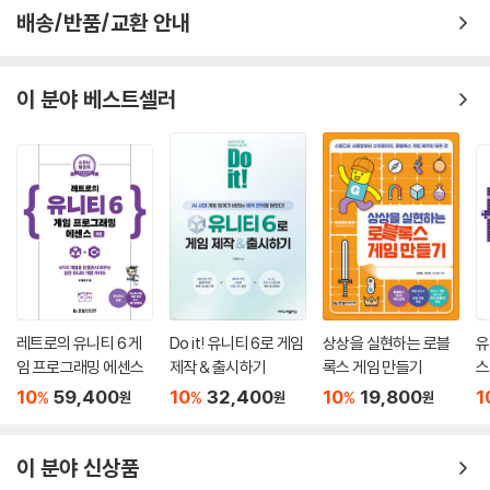
배송/반품/교환 안내
이 분야 베스트셀러
레트로의 유니티 6 게
Do it! 유니티 6로 게임
상상을 실현하는 로블
유
임 프로그래밍 에센스
제작 & 출시하기
록스 게임 만들기
스
10
59,400
10
32,400
10
19,800
1
%
%
%
원
원
원
이 분야 신상품