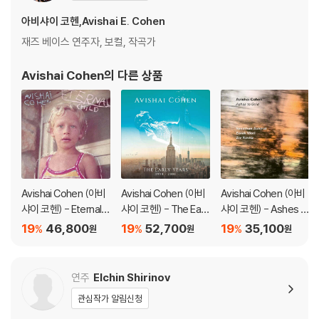
4) 디지털 다운로드 코드는 본사에서 공지 없이 증정 종료될 수 있습니다.
아비샤이 코헨,Avishai E. Cohen
재즈 베이스 연주자, 보컬, 작곡가
※ 재생 불량
1) 침압 조절 기능이 없는 턴테이블을 사용하시는 경우, (주로 올인원 형태
Avishai Cohen
의 다른 상품
모델) 다이내믹 사운드의 편차가 큰 트랙을 재생할 때 이상 현상이 발생할
수 있습니다.
기기 문제로 인해 발생하는 재생 불량 현상에 대해서는 반품/교환이 불가
하니 침압 조절이 가능한 기기에서 재생하실 것을 권유 드립니다.
2) 디스크는 정전기와 먼지로 인해 재생이 원활하지 않은 경우가 있습니
다. 전용 제품으로 이를 제거하면 대부분 해결됩니다.
3) 바늘에 먼지가 쌓이는 경우에도 재생이 원활하지 않을 수 있습니다.
Avishai Cohen (아비
Avishai Cohen (아비
Avishai Cohen (아비
샤이 코헨) - Eternal C
샤이 코헨) - The Earl
샤이 코헨) - Ashes t
※ 디스크 외관 불량
hild [LP]
y Years 1998~2001
o Gold [LP]
19
46,800
19
52,700
19
35,100
%
%
%
원
원
원
1) 열을 가하여 제작하는 바이닐 공정 특성상 디스크 표면이 미세하게 울
[4CD 박스세트]
렁거리거나 휘어지는 경우가 있습니다.
재생이 불안정한 경우 스태빌라이저를 사용하시면 좀 더 안정적인 재생이
연주
Elchin Shirinov
가능합니다.
관심작가 알림신청
2) 재생 음역의 왜곡을 최소화 하고 반복 재생시에도 최대한 일관되게 유