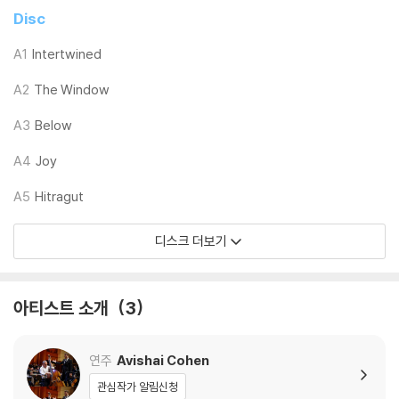
라엘 느낌이 묻어나는 독특한 멜로디, 리듬의 향연을 감상할 수 있다. 코헨
Disc
의 베이스 보잉 연주가 인상적인 ‘Chacha Rom’, 쉬리노프의 서정적인 피
아노가 단연 돋보이는 발라드 ‘Kinderblock’ 그리고 트리오의 집중력 있
A1
Intertwined
는 연주로 엄청난 몰입감을 선사하는 ‘Videogame’ 등 총 10곡을 수록하
A2
The Window
고 있다.
A3
Below
한편 본작은 CD와 LP로 동시에 발매되는데 CD에는 ‘Dvash’가, LP에는
‘Lokum’가 각각 다르게 수록되어 있다.
A4
Joy
A5
Hitragut
LP 구매시 참고 사항 안내드립니다.
디스크 더보기
※ 재킷/구성품/포장 상태
1) 제작/배송 과정에 따라 경미한 재킷 주름, 모서리 눌림, 갈라짐이 발생
할 수 있으며 속지(이너 슬리브)는 디스크와의 접촉으로 인해 갈라질 수
아티스트 소개
3
있습니다.
외관상 불량 확인되는 상품을 개봉 시엔 반품/교환 처리 불가합니다.
2) 디스크 라벨은 공정상 매끄럽게 부착되지 않을 수도 있으며 겉포장 비
연주
Avishai Cohen
닐은 품질보증대상이 아닙니다.
관심작가 알림신청
3) 일본 제작 LP는 대부분 겉비닐이 밀봉되어 있지 않습니다.