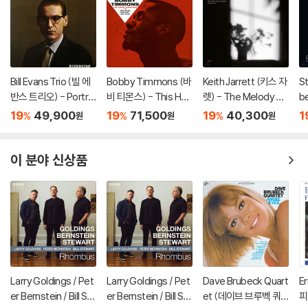
Bill Evans Trio (빌 에
Bobby Timmons (바
Keith Jarrett (키스 자
St
반스 트리오) - Portrai
비 티몬스) - This Her
렛) - The Melody At
be
t In Jazz [LP]
e Is Bobby Timmon
Night, With You [LP]
r
19
49,900
19
71,500
19
40,300
1
%
%
%
원
원
원
s [LP]
베
이 분야 신상품
Larry Goldings / Pet
Larry Goldings / Pet
Dave Brubeck Quart
E
er Bernstein / Bill St
er Bernstein / Bill St
et (데이브 브루벡 쿼
피)