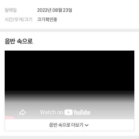
다.
발매일
2022년 08월 23일
관련 사진과 동영상 및 재생 기기 모델명을 첨부하여 첨부하여 고객센터에
문의 바랍니다.
시간/무게/크기
크기확인중
2) LP는 잦은 배송 과정에서 재킷에 손상이 발생할 가능성이 높고 재판매
가 어려우므로 신중한 구매를 부탁드립니다.
음반 속으로
음반 속으로 더보기