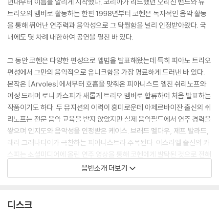
년대부터 이름을 알리게 시작했다. 코리아가 리드했던 오리진 밴드와 뉴
트리오의 멤버로 활동하는 한편 1998년부터 코헨은 독자적인 음악 활동
을 통해 뛰어난 연주력과 음악성으로 그 탁월함을 널리 인정받아왔다. 국
내에도 몇 차례 내한하여 공연을 펼친 바 있다.
그 동안 코헨은 다양한 편성으로 앨범을 발표해왔는데 특히 피아노 트리오
편성에서 그만의 음악적으로 유니크함을 가장 명료하게 드러낸 바 있다.
본작은 [Arvoles]에서부터 호흡을 맞춰온 피아니스트 엘친 쉬리노프와
여성 드러머 로니 카스피가 새롭게 트리오 멤버로 합류하여 처음 발표하는
작품이기도 하다. 두 뮤지션의 이력이 흥미로운데 아제르바이잔 출신의 쉬
리노프는 전문 음악 교육을 받지 않았지만 실제 음악필드에서 연주 경력을
쌓으며 인지도와 음악성을 인정받은 케이스. 브래드 멜다우, 제프 발라드,
래리 그래나디어가 극찬하는 피아니스트라 주목된다. 이스라엘 출신의 카
스피는 소셜미디어에 올린 연주 영상을 통해 코헨에게 발탁된 것으로 전해
지는데 그녀는 2021년 버클리 음대를 졸업, 이제 21살 밖에 되지 않은, 그
음반소개 더보기
야말로 촉망받는 뮤지션이라 할 수 있다.
새 앨범은 전형적인 코헨 트리오의 복귀를 알리는 첫 곡 ‘Intertwined’으
디스크
로 문을 열며 ‘The Window’ ‘Joy’ 같은 곡에서는 코헨 음악 특유의 이스