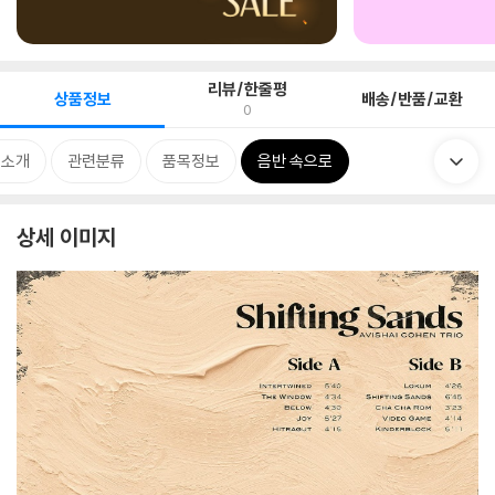
리뷰/한줄평
상품정보
배송/반품/교환
0
 소개
관련분류
품목정보
음반 속으로
상세 이미지