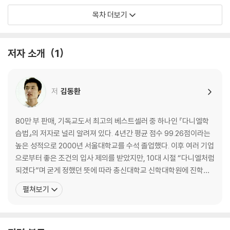
1장 나의 어린 시절
목차 더보기
2장 눈물과 기도
2부 나는 이렇게 공부했어요
저자 소개
1
우리는 하나님을 위해 공부합니다. 우리는 평생 하나님을 찬양하고 하나님
을 사랑하며, 하나님을 위해 살도록 만들어졌으니까요.
저
김동환
3장 수업은 예배다
4장 세상 사람보다 더 열심히!
5장 무엇이든 철저하게!
80만 부 판매, 기독교도서 최고의 베스트셀러 중 하나인 『다니엘학
6장 공부보다 중요한 것
습법』의 저자로 널리 알려져 있다. 4년간 평균 점수 99.26점이라는
7장 스카이스쿨 공부방
높은 성적으로 2000년 서울대학교를 수석 졸업했다. 이후 여러 기업
으로부터 좋은 조건의 입사 제의를 받았지만, 10대 시절 “다니엘처럼
3부 여러분은 이렇게 공부하세요
되겠다”며 굳게 정했던 뜻에 따라 총신대학교 신학대학원에 진학했
으며, 서울대학교 교육학과 박사과정을 수료했다. 퇴행성 디스크라
펼쳐보기
철저한 성경일기와 신앙훈련을 바탕으로 효과적인 시간관리를 해서 초등
는 병을 가진 채 기도와 인내로 하나님을 의지하여 성실하게 공부했
학생 시절부터 영혼과 지식, 육체 모두 기초를 튼튼하게 해주어야 합니다.
다. 2004년 목사 안수를 받고 초등학교 3학년 때부터 20년간 꿈꾸
8장 초등학생을 위한 공부법
고 준비한 목사의 꿈을 이루었다. 저자는 자신이