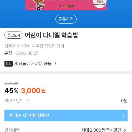
공유하기
어린이 다니엘 학습법
중고도서
김동환 저 / 주니어규장 집필팀 공저
규장
2003.06.27.
새 상품에 가까운 상품
최상
5,500
원
45
3,000
YES포인트
0원
앱 다운 시 1천원 상품권
결제혜택
최대 2,000원 즉시할인