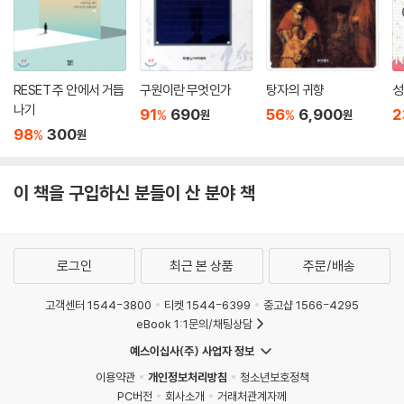
RESET 주 안에서 거듭
구원이란 무엇인가
탕자의 귀향
성
나기
91
690
56
6,900
2
%
%
원
원
98
300
%
원
이 책을 구입하신 분들이 산 분야 책
로그인
최근 본 상품
주문/배송
고객센터 1544-3800
티켓 1544-6399
중고샵 1566-4295
eBook 1:1문의/채팅상담
예스이십사(주) 사업자 정보
이용약관
개인정보처리방침
청소년보호정책
PC버전
회사소개
거래처관계자께