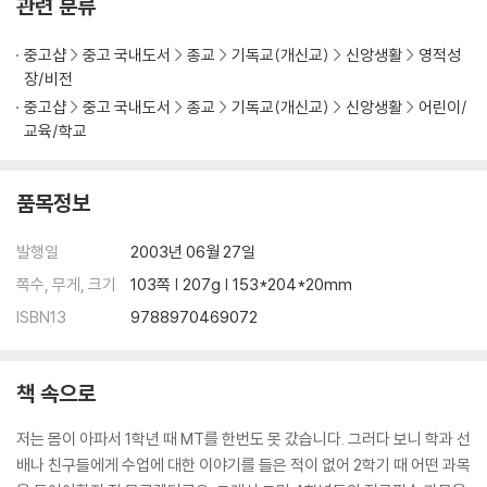
9장 어린이 다니엘 학습 십계명
관련 분류
중고샵
중고 국내도서
종교
기독교(개신교)
신앙생활
영적성
장/비전
중고샵
중고 국내도서
종교
기독교(개신교)
신앙생활
어린이/
교육/학교
품목정보
발행일
2003년 06월 27일
쪽수, 무게, 크기
103쪽 | 207g | 153*204*20mm
ISBN13
9788970469072
책 속으로
저는 몸이 아파서 1학년 때 MT를 한번도 못 갔습니다. 그러다 보니 학과 선
배나 친구들에게 수업에 대한 이야기를 들은 적이 없어 2학기 때 어떤 과목