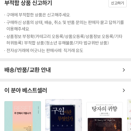
부적합 상품 신고하기
을 못해서 또 제 차례가 되었어요. 예습하면서 생각했던 것을 교수님께 말
신고하기
씀드렸더니, 제 대답에 만족해 하시며 다음부터 앞자리에 앉으라고 하셨습
구매에 부적합한 상품은 신고해주세요.
니다. 그 다음부터는 선배들도 1학년에게 질세라 예습을 많이 하기 시작했
구매하신 상품의 상태, 배송, 취소 및 반품 문의는 판매자 묻고 답하기를
습니다. (...)
이용해주세요.
--- pp 58~60
상품정보 부정확(카테고리 오등록/상품오등록/상품정보 오등록/기타
허위등록) 부적합 상품(청소년 유해물품/기타 법규위반 상품)
저는 공부할 때 공부하는 책 말고는 책상 위에서 다 치워요. 이것저것 많으
전자상거래에 어긋나는 판매사례: 직거래 유도
면 자꾸 신경에 거슬려서 집중이 안되기도 하고, 나도 모르게 괜히 한번 만
져보다가 딴 짓을 하게 되거든요. 그래서 책이랑 필요한 것 말고는 아예 책
배송/반품/교환 안내
상에 안 둔답니다. 책상을 깨끗이 해보세요. 공부가 더 잘될 거예요.
--- pp 46
이 분야 베스트셀러