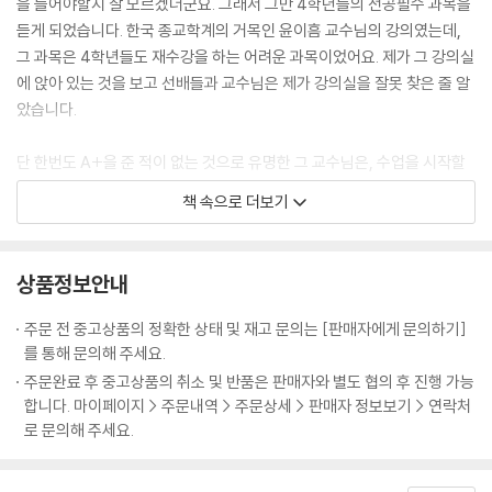
을 들어야할지 잘 모르겠더군요. 그래서 그만 4학년들의 전공필수 과목을
듣게 되었습니다. 한국 종교학계의 거목인 윤이흠 교수님의 강의였는데,
그 과목은 4학년들도 재수강을 하는 어려운 과목이었어요. 제가 그 강의실
에 앉아 있는 것을 보고 선배들과 교수님은 제가 강의실을 잘못 찾은 줄 알
았습니다.
단 한번도 A+을 준 적이 없는 것으로 유명한 그 교수님은, 수업을 시작할
때 그 날 수업에서 핵심이 되는 문제를 물으셨습니다. 출석부를 보고 나이
책 속으로 더보기
가 많은 많은 학생부터 질문을 해서 답을 못하면 다음 사람에게 넘어가는
식이었어요. 첫 수업 시간부터 교수님은 봐주지 않고 질문을 하셨습니다.
선배들이 대답을 못하자 점점 제 차례가 다가왔습니다.
상품정보안내
"하나님, 제가 이 수업을 잘할 수 있게 도와주세요."
주문 전 중고상품의 정확한 상태 및 재고 문의는 [판매자에게 문의하기]
를 통해 문의해 주세요.
처음 듣는 어려운 수업이니 저는 마음 속으로 기도를 할 수밖에요. 그러다
주문완료 후 중고상품의 취소 및 반품은 판매자와 별도 협의 후 진행 가능
드디어 제가 대답해야 할 차계가 되었습니다. 저는 이 수업을 어떻게 하고,
합니다. 마이페이지 > 주문내역 > 주문상세 > 판매자 정보보기 > 연락처
어떤 식으로 개념을 정리할지 미리 생각하고 기도한 내용을 말씀드렸습니
로 문의해 주세요.
다. 교수님께는 제 대답이 새롭게 들리셨는지 제 이름을 다시 물어보셨지
요. 그 다음 주 수업 시간에도 교수님은 질문을 하셨습니다. 선배들이 대답