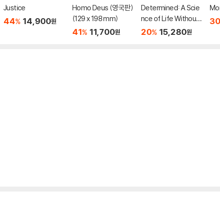
Justice
Homo Deus (영국판)
Determined: A Scie
Mor
(129 x 198 mm)
nce of Life Without
44
14,900
3
%
원
Free Will
41
11,700
20
15,280
%
%
원
원