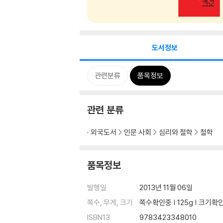
도서정보
관련분류
품목정보
관련 분류
외국도서
인문 사회
심리와 철학
철학
품목정보
발행일
2013년 11월 06일
쪽수, 무게, 크기
쪽수확인중 | 125g | 크기확
ISBN13
9783423348010