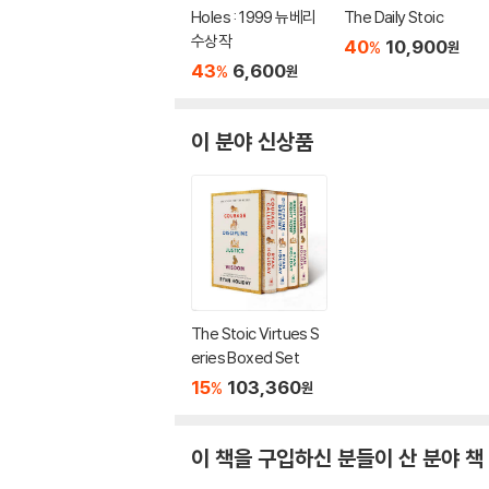
Holes : 1999 뉴베리
The Daily Stoic
수상작
40
10,900
%
원
43
6,600
%
원
이 분야 신상품
The Stoic Virtues S
eries Boxed Set
15
103,360
%
원
이 책을 구입하신 분들이 산 분야 책