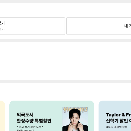
팔기
내 
불가