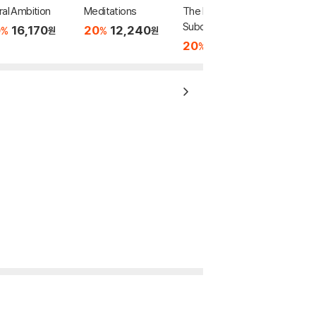
al Ambition
Meditations
The Power of Your
Subconscious Mind:
0
16,170
20
12,240
%
%
원
원
Unlock the Secrets
20
14,480
%
원
Within