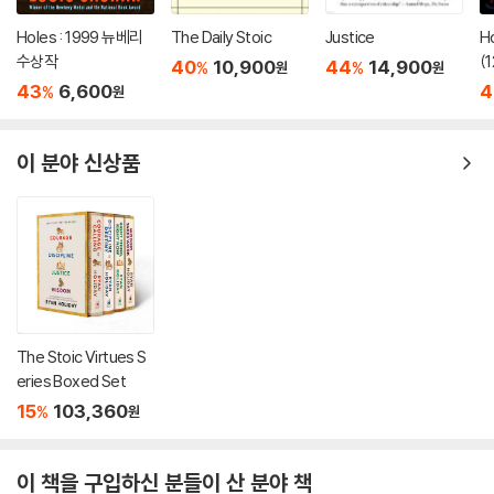
Holes : 1999 뉴베리
The Daily Stoic
Justice
H
수상작
(
40
10,900
44
14,900
%
%
원
원
43
6,600
4
%
원
이 분야 신상품
The Stoic Virtues S
eries Boxed Set
15
103,360
%
원
이 책을 구입하신 분들이 산 분야 책