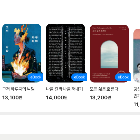
그저 하루치의 낙담
나를 갈라 나를 꺼내기
모든 삶은 흐른다
당
인
13,100
14,000
13,200
원
원
원
11