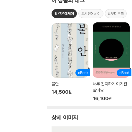
이 상품의 태그
#깊은에세이
#시인에세이
#오디오북
불안
너무 진지하게 여기진
말아요
14,500
원
16,100
원
상세 이미지