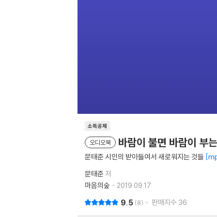
소득공제
바람이 불면 바람이 부는
오디오북
문태준 시인의 받아들여서 새로워지는 것들
m
문태준
저
마음의숲
2019.09.17.
9.5
판매지수
36
8