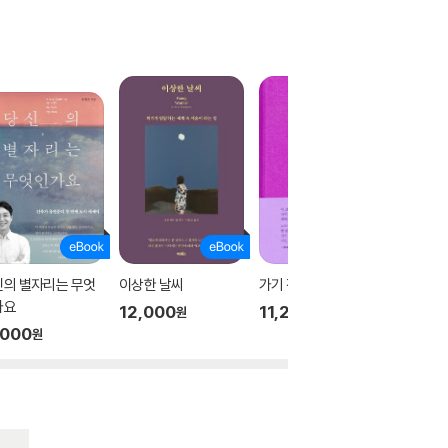
신의 별자리는 무엇
이상한 날씨
가기 전에 쓰는 글들
또 이 
가요
12,000
11,200
10,10
원
원
,000
원