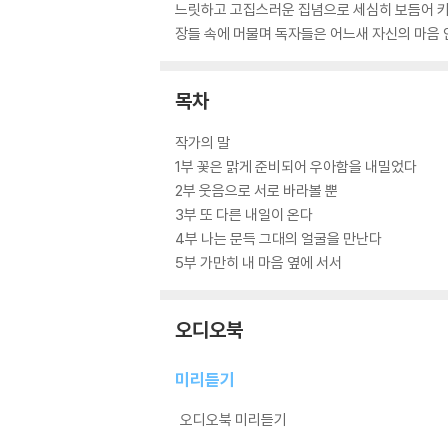
느릿하고 고집스러운 집념으로 세심히 보듬어 키워
장들 속에 머물며 독자들은 어느새 자신의 마음 
목차
작가의 말
1부 꽃은 맑게 준비되어 우아함을 내밀었다
2부 웃음으로 서로 바라볼 뿐
3부 또 다른 내일이 온다
4부 나는 문득 그대의 얼굴을 만난다
5부 가만히 내 마음 옆에 서서
오디오북
미리듣기
오디오북 미리듣기