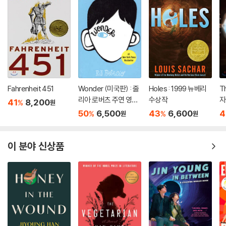
Fahrenheit 451
Wonder (미국판) : 줄
Holes : 1999 뉴베리
T
리아 로버츠 주연 영화
수상작
자
41
8,200
%
원
'원더' 원작 소설
50
6,500
43
6,600
4
%
%
원
원
이 분야 신상품