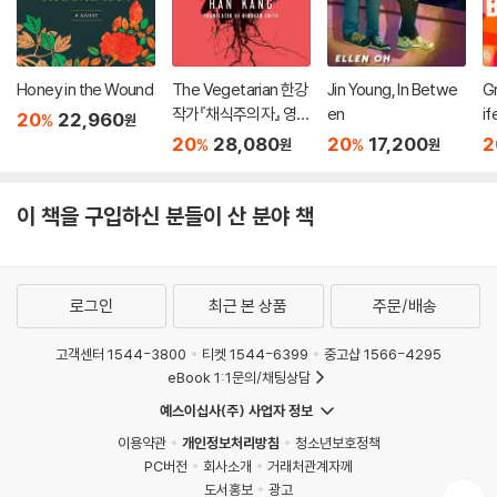
Honey in the Wound
The Vegetarian 한강
Jin Young, In Betwe
Gr
작가『채식주의자』 영문
en
if
20
22,960
%
원
판 (미국판)
20
28,080
20
17,200
2
%
%
원
원
이 책을 구입하신 분들이 산 분야 책
로그인
최근 본 상품
주문/배송
고객센터 1544-3800
티켓 1544-6399
중고샵 1566-4295
eBook 1:1문의/채팅상담
예스이십사(주) 사업자 정보
이용약관
개인정보처리방침
청소년보호정책
PC버전
회사소개
거래처관계자께
도서홍보
광고