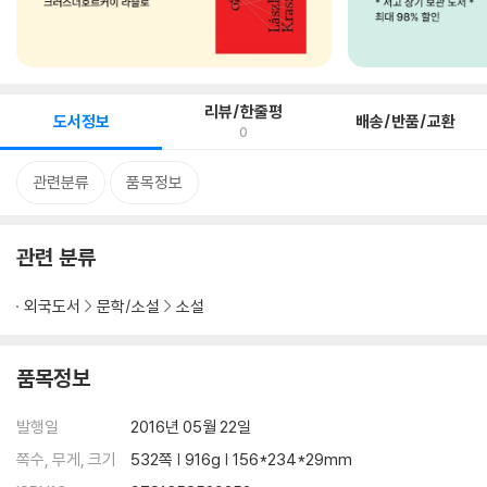
리뷰/한줄평
도서정보
배송/반품/교환
0
관련분류
품목정보
관련 분류
외국도서
문학/소설
소설
품목정보
발행일
2016년 05월 22일
쪽수, 무게, 크기
532쪽 | 916g | 156*234*29mm