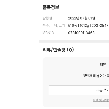
품목정보
발행일
2022년 07월 01일
쪽수, 무게, 크기
516쪽 | 1012g | 203*25
ISBN13
9781990113468
리뷰/한줄평
0
리뷰
첫번째 리뷰어가 
리뷰 쓰
혜택 및 유의