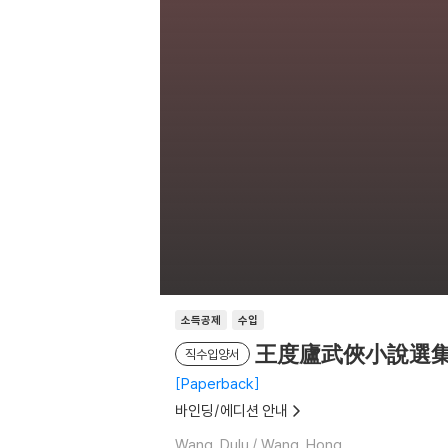
소득공제
수입
王度廬武俠小說選集 卷四: 
직수입양서
Paperback
바인딩/에디션 안내
Wang, Dulu / Wang, Hong