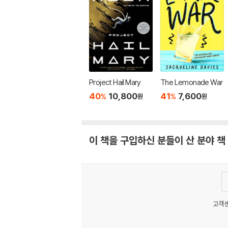
Project Hail Mary
The Lemonade War
40
10,800
41
7,600
%
%
원
원
이 책을 구입하신 분들이 산 분야 책
고객센