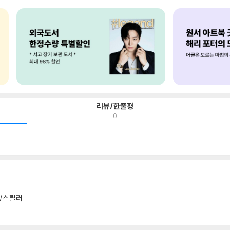
리뷰/한줄평
0
/스릴러