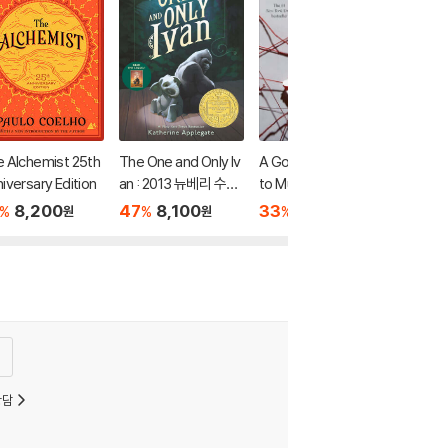
 Alchemist 25th
The One and Only Iv
A Good Girl's Guide
iversary Edition
an : 2013 뉴베리 수상
to Murder
작
8,200
47
8,100
33
11,000
%
%
%
원
원
원
상담