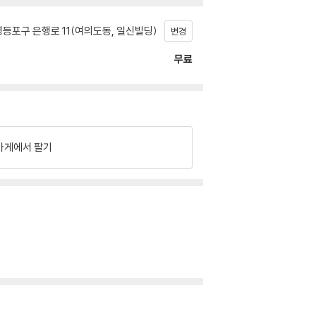
등포구 은행로 11(여의도동, 일신빌딩)
변경
무료
가게에서 팔기