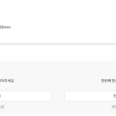
4*26mm
되어주세요.
첫번째 한
기
사항
혜