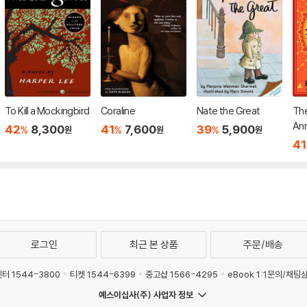
To Kill a Mockingbird
Coraline
Nate the Great
The
Ann
42
8,300
41
7,600
39
5,900
%
%
%
원
원
원
41
로그인
최근 본 상품
주문/배송
터 1544-3800
티켓 1544-6399
중고샵 1566-4295
eBook 1:1문의/채팅
예스이십사(주) 사업자 정보