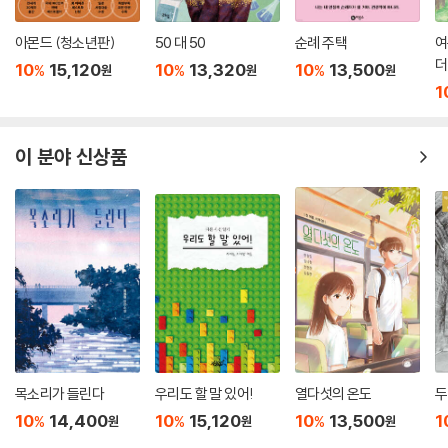
적으로 뛰어난 단편소설에 풍성한 일러스트를 더했다. 흥미로운 이야기와
100면 이내의 짧은 분량, 매력적인 삽화를 통해 책 읽을 시간이 없고 독서
아몬드 (청소년판)
50 대 50
순례 주택
여
가 낯설어진 이들도 동시대의 좋은 작품에 부담 없이 접근할 수 있도록 이
더
10
15,120
10
13,320
10
13,500
%
%
%
원
원
원
끈다. 동화에서 읽기를 멈춘 청소년기 독자에게는 소설로 나아가는 징검다
1
리가 되어 줄 것이다. 깊은 샘에서 펌프로 물을 퍼 올리려면 위에서 한 바가
지의 마중물을 부어야 한다. ‘소설의 첫 만남’ 시리즈는 문학과 점점 멀어진
이 분야 신상품
이들이 다시 책과 가까워질 수 있게끔 돕는 마중물 역할을 하면서 우리의
독서 문화에 신선한 활력을 불어넣을 것이다.
작가의 말
카이라는 명칭은 한스 크리스티안 안데르센의 「눈의 여왕」에 나오는 눈물
을 흘리지 못하는 소년, 카이에서 따왔다. 일곱 겹 깔개를 깐 마루 밑, 일곱
겹의 수건으로 눈을 가린 채 갇혀 있던 아이의 이야기는 자카리아스 토펠
리우스의 「별의 눈동자」에 나온다. 둘 다 내가 매우 좋아하는 동화다. 좋아
하는 것을 쓰고 싶은 마음으로 이 이야기는 시작되었다.
목소리가 들린다
우리도 할 말 있어!
열다섯의 온도
두
10
14,400
10
15,120
10
13,500
1
%
%
%
원
원
원