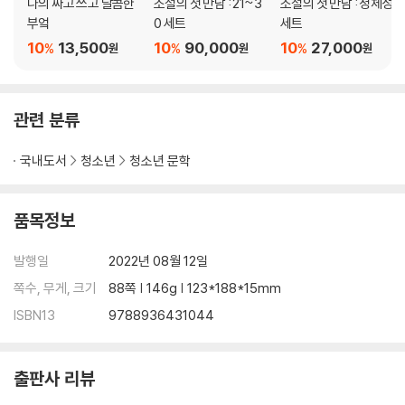
나의 짜고 쓰고 달콤한
소설의 첫 만남 : 21~3
소설의 첫 만남 : 정체성
부엌
0 세트
세트
10
13,500
10
90,000
10
27,000
%
%
%
원
원
원
관련 분류
국내도서
청소년
청소년 문학
품목정보
발행일
2022년 08월 12일
쪽수, 무게, 크기
88쪽 | 146g | 123*188*15mm
ISBN13
9788936431044
출판사 리뷰