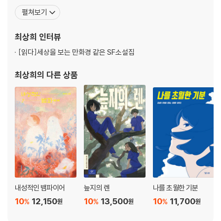
운영하며 여행의 기록을 책으로 만들고 있다. 『그냥, 컬링』으로 비룡
펼쳐보기
소 블루픽션상, 『델 문도』로 사계절 문학상, 단편 「그래도 될까」로 제
3회 SF어워드 중단편 부문 우수상을 수상했다. 장편소설 『늪지의
최상희
인터뷰
렌』 『속눈썹, 혹은 잃어버린 잠
[읽다]
세상을 보는 만화경 같은 SF소설집
최상희
의 다른 상품
내성적인 뱀파이어
늪지의 렌
나를 초월한 기분
10
12,150
10
13,500
10
11,700
%
%
%
원
원
원