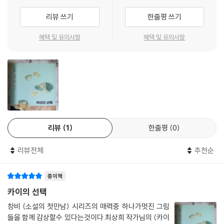
끈다.
리뷰 쓰기
한줄평 쓰기
“우리는 선택해야 했다.
혜택 및 유의사항
혜택 및 유의사항
우리가 가진 능력 때문이었다.”
소설 속 카이들은 ‘관리 대상’이다. 카이로 판정받은 아이들은 매주 토요일
상담 센터에 가서 학교생활과 친구 관계, 수면 상태와 식욕 등에 대해 대답
해야 한다. 어른들이 카이를 관리 대상이자 치료 대상으로 취급하며 차별
하는 한편, 또래 아이들은 카이를 돌연변이로 여기며 따돌린다. 마하는 같
은 반 아이들에게 괴롭힘당해 물을 뒤집어쓰고, 화장실에서 휴지로 물기를
리뷰
1
한줄평
0
닦는다. 그때, 누군가가 마하에게 손수건을 건넨다. 어릴 적 상담 센터에서
만난 마음을 읽는 카이, 나기다.
리뷰전체
추천순
카이들은 열일곱 살 생일에 ‘선택’을 해야 한다. 뇌에 칩을 넣는 수술을 받
종이책
고 능력을 없앨지, 수술을 받지 않고 여전히 카이로 살아갈지. 마하의 언니
반야는 3년 전에 수술을 받지 않고 집을 떠났다. 열일곱 살 생일이 다가와
카이의 선택
어떤 선택을 할지 고민하던 마하는 나기를 찾아간다. 마하보다 한 살 많은
창비 (소설의 첫만남) 시리즈의 매력중 하나가멋진 그림
나기는 이미 작년에 선택을 했다. 과연 나기는 수술을 받았을까? 그리고 마
들을 함께 감상할수 있다는것이다.최상희 작가님의 (카이