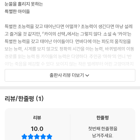
눈물을 흘리지 못하는
특별한 아이들
특별한 초능력을 갖고 태어난다면 어떨까? 초능력이 생긴다면 마냥 설레
고 즐거울 것 같지만, 『카이의 선택』에서는 그렇지 않다. 소설 속 ‘카이’는
특별한 능력을 갖고 태어난 아이들이다. 먼바다에 이는 파도의 움직임을
보는 능력, 시계를 보지 않고도 정확히 시간을 아는 능력, 바퀴벌레의 이동
경로를 읽는 능력 등 카이들의 능력은 다양하다. 주인공 ‘마하’의 언니 ‘반
야’는 죽음을 예감할 수 있다. 보이지 않는 작은 벌레부터 어린 고양이까지
수많은 죽음을 목격하면서도 반야는 속으로 비통함을 삼켜야 했다. 카이는
출판사 리뷰 더보기
눈물을 흘리지 못하기 때문이다.
마하는 3초 후 미래를 예측할 수 있는 카이다. 마하는 뛰어난 실력으로 농
리뷰/한줄평
1
구 팀에서 활약하지만, 능력을 이용해 부정을 저질렀다는 누명을 쓰고 농
구 팀에서 나오게 된다. 마하가 상담 센터에서 만난 카이 ‘나기’는 타인의
마음을 읽을 수 있다. 그래서 나기는 어릴 적 손수건으로 눈이 가려진 채 방
리뷰
한줄평
에 갇혀 지내야 했다. 이렇듯 카이들은 그 능력 때문에 차별당하고 고통받
10.0
첫번째 한줄평을
는다. 우리가 흔히 떠올리는 초능력자와는 다른 모습이다. 사뭇 색다르게
남겨주세요.
느껴지는 서사는 서정적인 분위기를 형성하며 독자들을 소설 속 세계로 이