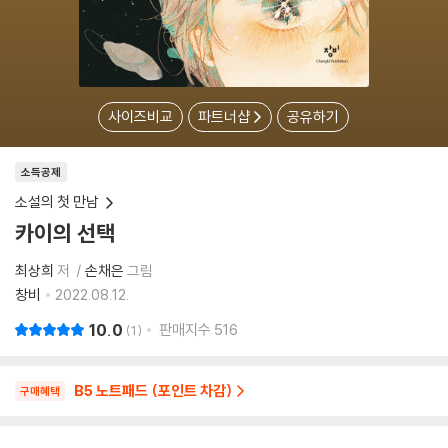
사이즈비교
파트너샵
공유하기
소득공제
소설의 첫 만남
카이의 선택
최상희
저
손채은
그림
창비
2022.08.12.
10.0
판매지수
516
1
B5 노트패드 (포인트 차감)
구매혜택