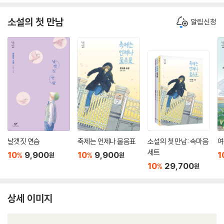
소설의 첫 만남
알림신청
날갯짓 연습
축제는 언제나 물음표
소설의 첫 만남: 속마음
여
세트
10
9,900
10
9,900
1
%
%
원
원
10
29,700
%
원
상세 이미지