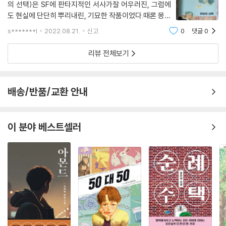
하는 어떤 선택을 하게 될까?
의 선택)은 SF에 판타지적인 서사가잘 어우러진, 그럼에
도 현실에 단단히 뿌리내린, 기묘한 작품이었다.때론 몽환
‘나’를 고민하는 이들에게 건네는
적이고 슬픈 서사에 정말 잘어울리는 삽화가읽는 재미를
s*******l
2022.08.21.
신고
0
댓글
0
업그레이드 시켜주었다.태어날때부터 조금씩 특별한 능
다정한 위로와 응원
력을 지닌 '카이'들이들 중 타인의 죽음을 보
리뷰 전체보기
『카이의 선택』은 가상의 세계를 배경으로 삼지만, 지금 여기의 현실을 돌
아보게 한다. 평범한 사람과 다르다는 이유로 ‘기형’이라 불리며 차별받는
카이들의 모습은 낯설지 않다. 성 정체성, 인종, 장애 등의 이유로 차별받는
배송/반품/교환 안내
사람들은 잘못된 선입견 속에 놓이고, ‘정상’이라고 여겨지는 정체성을 강
요받기도 한다. 또한 청소년들의 다채로운 꿈과 진로는 어른들의 시선에
의해 포기되거나 좌절되기도 한다. 이런 점에서 자기 삶을 찾아 나가는 카
이 분야 베스트셀러
이들의 이야기는 주위 시선 속에서 자기 정체성을 고민하는 이들에게 따듯
한 위로로 다가온다. 『카이의 선택』은 ‘나’를 탐색하며 성장하는 모든 이에
게 다정한 응원을 건네는 귀한 소설이다.
소설과 만나는 첫 번째 길
책과 멀어진 이들을 위한 마중물 독서, 소설의 첫 만남
‘소설의 첫 만남’은 새로운 감성으로 단장한 얇고 아름다운 문고이다. 문학