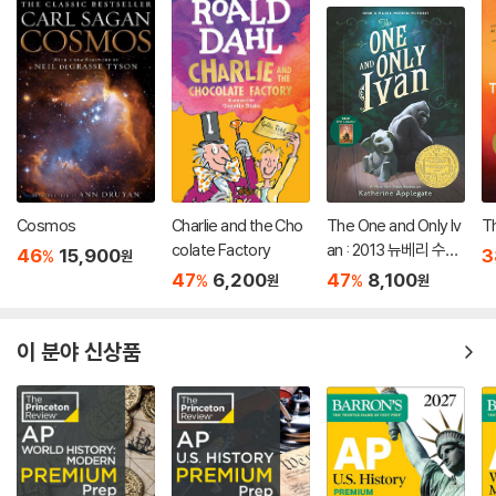
Cosmos
Charlie and the Cho
The One and Only Iv
T
colate Factory
an : 2013 뉴베리 수상
46
15,900
3
%
원
작
47
6,200
47
8,100
%
%
원
원
이 분야 신상품