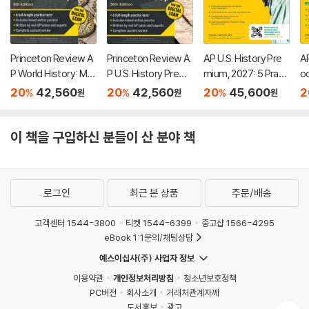
Princeton Review A
Princeton Review A
AP U.S. History Pre
AP
P World History: Mo
P U.S. History Premi
mium, 2027: 5 Practi
o
dern Premium Prep,
um Prep, 26th Editio
ce Tests + Compre
7:
20
42,560
20
42,560
20
45,600
2
%
%
%
원
원
원
8th Edition: 6 Practic
n: 6 Practice Tests
hensive Review + O
Pr
e Tests + Digital Pra
+ Digital Practice On
nline Practice
m
ctice Online + Cont
line + Content Revie
w 
이 책을 구입하신 분들이 산 분야 책
ent Review
w
로그인
최근 본 상품
주문/배송
고객센터 1544-3800
티켓 1544-6399
중고샵 1566-4295
eBook 1:1문의/채팅상담
예스이십사(주) 사업자 정보
이용약관
개인정보처리방침
청소년보호정책
PC버전
회사소개
거래처관계자께
도서홍보
광고