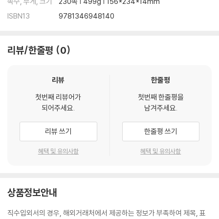
쪽수, 무게, 크기
230쪽 | 499g | 156*234*14mm
ISBN13
9781346948140
리뷰/한줄평
0
리뷰
한줄평
첫번째 리뷰어가
첫번째 한줄평을
되어주세요.
남겨주세요.
리뷰 쓰기
한줄평 쓰기
혜택 및 유의사항
혜택 및 유의사항
상품정보안내
직수입외서의 경우, 해외거래처에서 제공하는 정보가 부족하여 제목, 표