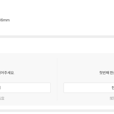
*16mm
되어주세요.
첫번째 한
기
사항
혜