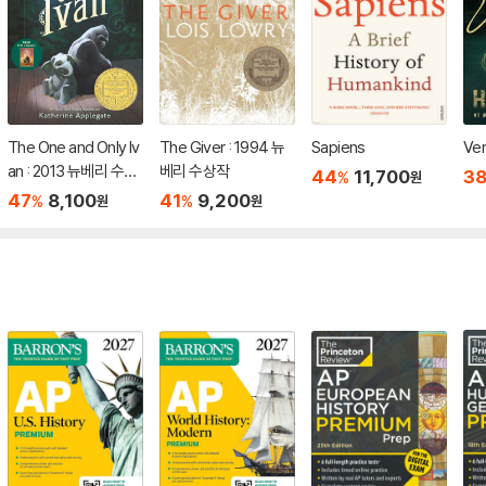
The One and Only Iv
The Giver : 1994 뉴
Sapiens
Ver
an : 2013 뉴베리 수상
베리 수상작
44
11,700
3
%
원
작
47
8,100
41
9,200
%
%
원
원