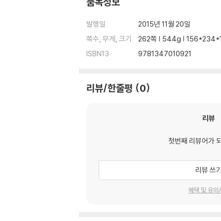
품목정보
발행일
2015년 11월 20일
쪽수, 무게, 크기
262쪽 | 544g | 156*234
ISBN13
9781347010921
리뷰/한줄평
0
리뷰
첫번째 리뷰어가 
리뷰 쓰
혜택 및 유의