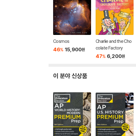
Cosmos
Charlie and the Cho
colate Factory
46
15,900
%
원
47
6,200
%
원
이 분야 신상품