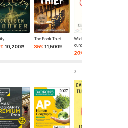
ity
The Book Thief
Wild: From Lost to F
ound on the Pacific
8
10,200
35
11,500
%
%
원
원
Crest Trail
20
20,800
%
원