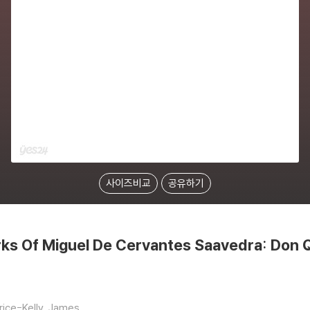
사이즈비교
공유하기
s Of Miguel De Cervantes Saavedra: Don 
rice-Kelly, James