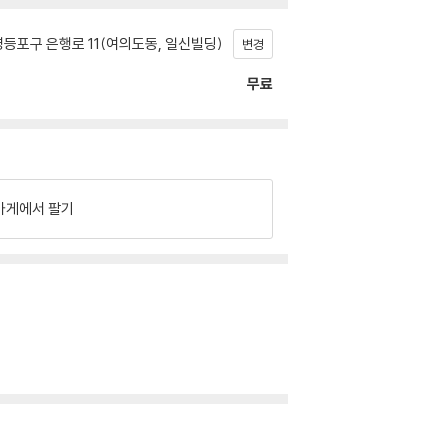
등포구 은행로 11(여의도동, 일신빌딩)
변경
무료
가게에서 팔기