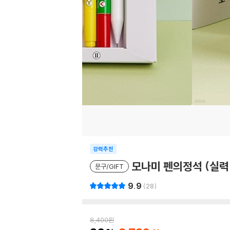
강력추천
모나미 펜의정석 (실력
문구/GIFT
9.9
28
8,400
원