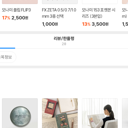
모나미 플립 FLIP3
FX ZETA 0.5/0.7/1.0
모나미 153 포켓몬 시
모나
mm 3종 선택
리즈 (3본입)
m)
17
2,500
%
원
1,000
13
3,500
1,
%
원
원
리뷰/한줄평
28
품목정보