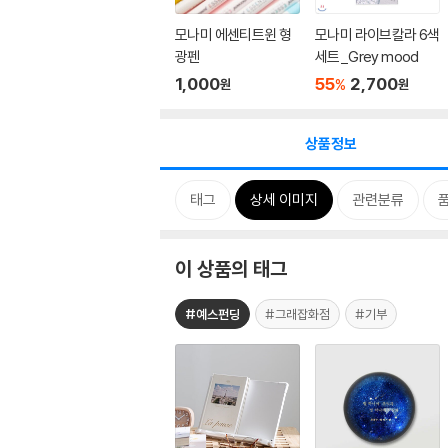
모나미 에센티트윈 형
모나미 라이브칼라 6색
광펜
세트_Grey mood
1,000
55
2,700
%
원
원
상품정보
태그
상세 이미지
관련분류
이 상품의 태그
#예스펀딩
#그래잡화점
#기부