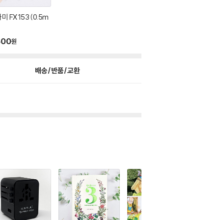
미 FX 153 (0.5m
500
원
배송/반품/교환