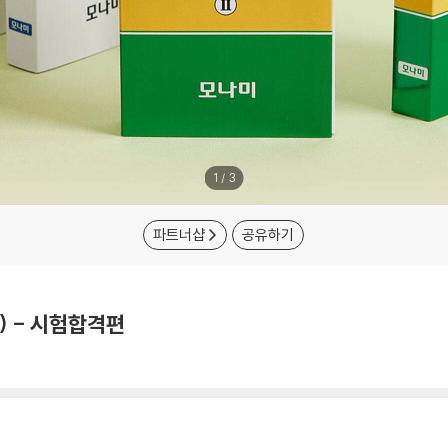
1
/
3
파트너샵
공유하기
) - 시험합격편