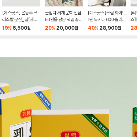
[예스굿즈] 윤동주 크
글입다 세계 문학 전집
[예스굿즈]크림 화이트
[리
리스탈 문진_달(새로
50권을 담은 책끝 종이
1단 독서대 600 슬라이
즈]
운 길)(무게 280g)
북마크 책갈피 Reader
드 책받침대
어댑
19
6,500
20
20,000
40
28,900
2
%
%
%
원
원
원
Edition
포