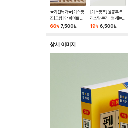
★기간특가★[예스굿
[예스굿즈] 윤동주 크
즈]크림 1단 화이트 독
리스탈 문진_별 헤는
서대 300 책받침대 휴
밤(무게 280g)
66
7,500
19
6,500
%
%
원
원
대용 독서대
상세 이미지