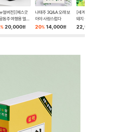
뉴얼버전][예스굿
나태주 3Q&A 오래 보
[세계명작 set①] 아기
[예스2
윤동주 여행용 멀티
아야 사랑스럽다
돼지 삼형제, 잭과 콩나
반짝반짝
터 플러그 USB 4
무, 피노키오 / 독후활
서링
8
20,000
20
14,000
22,900
26
1
%
%
%
원
원
원
트 고속충전
동 만들기키트