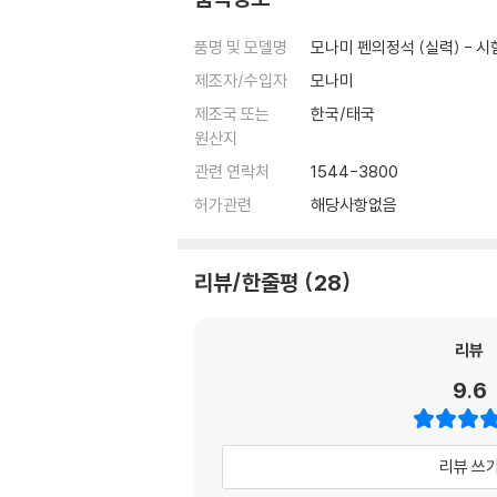
품명 및 모델명
모나미 펜의정석 (실력) - 
제조자/수입자
모나미
제조국 또는
한국/태국
원산지
관련 연락처
1544-3800
허가관련
해당사항없음
리뷰/한줄평
28
리뷰
9.6
리뷰 쓰