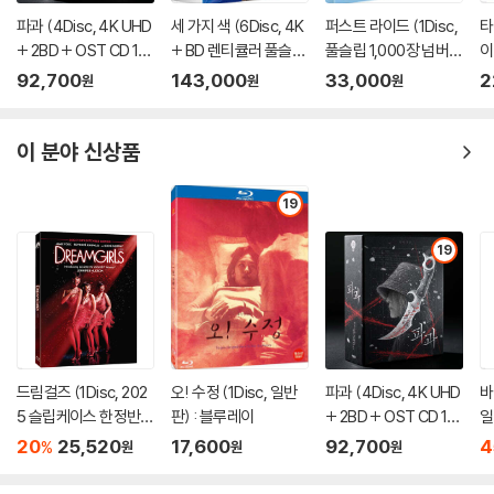
파과 (4Disc, 4K UHD
세 가지 색 (6Disc, 4K
퍼스트 라이드 (1Disc,
타
+ 2BD + OST CD 15
+ BD 렌티큘러 풀슬립
풀슬립 1,000장 넘버링
이
00장 한정 스틸북 한정
트릴로지 박스 한정판)
한정판) : 블루레이
92,700
143,000
33,000
2
원
원
원
판) : 블루레이
: 블루레이
이 분야 신상품
19
19
드림걸즈 (1Disc, 202
오! 수정 (1Disc, 일반
파과 (4Disc, 4K UHD
바
5 슬립케이스 한정반 B
판) : 블루레이
+ 2BD + OST CD 15
일
D) : 블루레이
00장 한정 스틸북 한정
20
25,520
17,600
92,700
4
%
원
원
원
판) : 블루레이