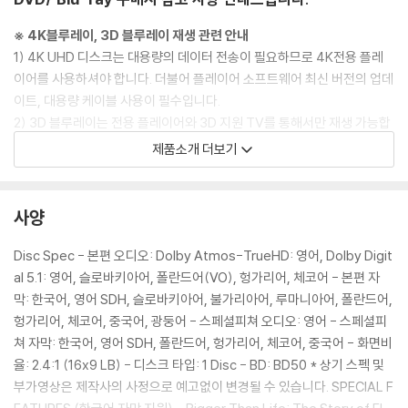
※ 4K블루레이, 3D 블루레이 재생 관련 안내
1) 4K UHD 디스크는 대용량의 데이터 전송이 필요하므로 4K전용 플레
이어를 사용하셔야 합니다. 더불어 플레이어 소프트웨어 최신 버전의 업데
이트, 대용량 케이블 사용이 필수입니다.
2) 3D 블루레이는 전용 플레이어와 3D 지원 TV를 통해서만 재생 가능합
니다.
제품소개 더보기
※ 아웃케이스/구성품/포장 상태
1) 제작/배송 과정에서 경미한 아웃케이스 주름, 모서리 눌림 및 갈라짐이
사양
발생할 수 있습니다. 반품을 원하실 경우 미개봉 상태로 문의 부탁드립니
다.
Disc Spec - 본편 오디오: Dolby Atmos-TrueHD: 영어, Dolby Digit
2) 스틸북 케이스 제작 과정에서 기포 혹은 경미한 인쇄 오류가 발생할 수
al 5.1: 영어, 슬로바키아어, 폴란드어(VO), 헝가리어, 체코어 - 본편 자
있습니다.
막: 한국어, 영어 SDH, 슬로바키아어, 불가리아어, 루마니아어, 폴란드어,
3) 렌티큘러 스틸북의 경우, 보호필름이 붙어 판매되기도 합니다. 보호필
헝가리어, 체코어, 중국어, 광둥어 - 스페셜피쳐 오디오: 영어 - 스페셜피
름 손상에 의한 교환/반품은 불가합니다.
쳐 자막: 한국어, 영어 SDH, 폴란드어, 헝가리어, 체코어, 중국어 - 화면비
4) 본품 보호를 위해 노란색의 카톤 박스로 재포장한 경우, 카톤박스 손상
율: 2.4:1 (16x9 LB) - 디스크 타입: 1 Disc - BD: BD50 * 상기 스펙 및
에 의한 교환/반품은 불가합니다.
부가영상은 제작사의 사정으로 예고없이 변경될 수 있습니다. SPECIAL F
5) 아웃케이스/구성품/포장 상태 불량에 의한 교환/반품 신청시 불량 확