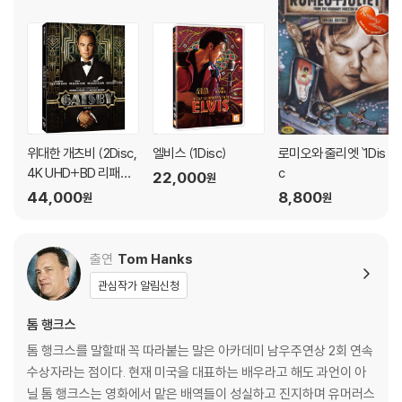
로 인한 반품/교환이 가능합니다.
※ 교환/반품 안내
1) 불량으로 인한 교환/반품 요청 시에는 불량 확인을 위해 개봉 시의 동영
상을 요청할 수 있으며, 동영상이 없는 경우 교환/반품이 제한될 수 있습니
다.
관련 사진과 동영상 및 재생 기기 모델명을 첨부하여 첨부하여 고객센터에
위대한 개츠비 (2Disc,
엘비스 (1Disc)
로미오와 줄리엣 `1Dis
문의 바랍니다.
4K UHD+BD 리패키
c
22,000
2) 사양 오인지, 오 구매, 변심 사유로의 반품은 제품 개봉 전에만 운임비
원
지, 슬립케이스 한정
44,000
8,800
원
원
부담 후 처리 가능합니다.
판) : 블루레이
3) 스틸북 한정판, 초회 한정판의 경우 제작 수량이 한정되어 있고, 택배
이동 과정에서의 손상이 발생하면, 재 판매가 어려우므로 신중한 구매 선
출연
Tom Hanks
택을 부탁드립니다.
4) 한정판 상품의 변심, 오구매로 인한 반품은 회송된 상품의 상태 확인 후
관심작가 알림신청
진행이 가능합니다. 택배 이동 중 파손이 발생하지 않도록 완충 포장을 부
톰 행크스
탁드립니다.
톰 행크스를 말할때 꼭 따라붙는 말은 아카데미 남우주연상 2회 연속
수상자라는 점이다. 현재 미국을 대표하는 배우라고 해도 과언이 아
닐 톰 행크스는 영화에서 맡은 배역들이 성실하고 진지하며 유머러스