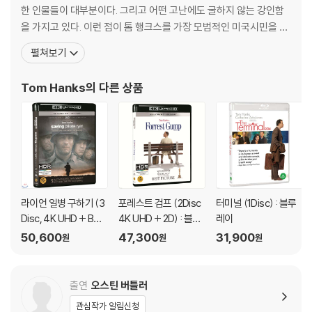
한 인물들이 대부분이다. 그리고 어떤 고난에도 굴하지 않는 강인함
을 가지고 있다. 이런 점이 톰 행크스를 가장 모범적인 미국시민을 표
현하는 배우로 자리매김하게 하였다. 엔터테인먼트 위클리에서 뽑은
펼쳐보기
2천만달러 값어치를 하는 유일한 배우로 선정되기까지 한 그는 <아
폴로 13> <라이언 일병 구하기>등의 작품성 있는 영화에서 보여주
Tom Hanks
의 다른 상품
는 진중한 연기, <토이 스토리> 시리즈에서의 감칠맛
라이언 일병 구하기 (3
포레스트 검프 (2Disc
터미널 (1Disc) : 블루
Disc, 4K UHD + BD
4K UHD + 2D) : 블루
레이
+ Bonus BD) : 블루레
레이
50,600
47,300
31,900
원
원
원
이
출연
오스틴 버틀러
관심작가 알림신청