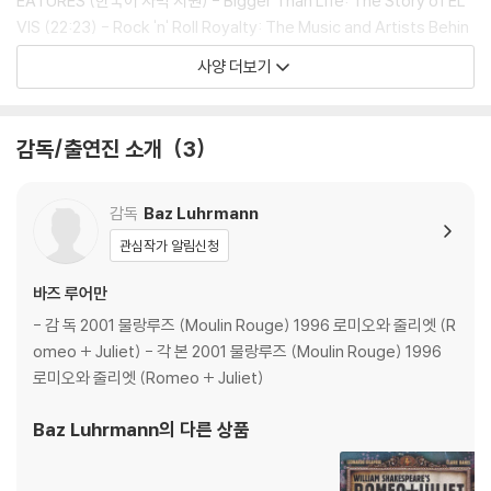
EATURES (한국어 자막 지원) - Bigger Than Life: The Story of EL
인을 위해 개봉 시의 동영상을 요청할 수 있으며, 동영상이 없는 경우 교
VIS (22:23) - Rock 'n' Roll Royalty: The Music and Artists Behin
환/반품이 제한될 수 있습니다.
d ELVIS (07:34) - Fit for a King: The Style of ELVIS (08:02) - Vi
사양 더보기
va Australia: Recreating Iconic Locations for ELVIS (07:26) - Tr
※ 디스크 재생 불량
ouble Lyric Video (02:15)
1) 기기 문제로 인해 발생하는 재생 불량 현상에 대해서는 반품/교환이 불
감독/출연진 소개
3
가하니 최신 소프트웨어로 업데이트된 DVD/BD 전용 기기에서 재생하실
것을 권유해 드립니다.
2) 정전기와 먼지로 인해 재생이 원활하지 않은 경우가 있습니다. 디스크
감독
Baz Luhrmann
를 마른 천으로 닦으시거나, DVD 클리너 등 전용 제품을 이용하면 대부분
관심작가 알림신청
해결됩니다.
3) 일부 PC 연결형 ODD의 경우 호환 상의 문제로 정상적인 디스크도 재
바즈 루어만
생이 불가능한 경우가 있습니다. 독립형 전용 플레이어 사용을 권장드리
- 감 독 2001 물랑루즈 (Moulin Rouge) 1996 로미오와 줄리엣 (R
며, ODD 사용으로 인한 재생 불량의 경우 교환 시에도 동일한 오류가 발
omeo + Juliet) - 각 본 2001 물랑루즈 (Moulin Rouge) 1996
생할 수 있음을 알려드립니다.
로미오와 줄리엣 (Romeo + Juliet)
※ 디스크 외관 불량
Baz Luhrmann
의 다른 상품
디스크에 미세한 잔 흠집이 남아있거나 인쇄 면이 깨끗하지 않은 경우가
있으며, 상품의 불량이 아닙니다. 단, 재생에 이상이 있는 경우에는 불량으