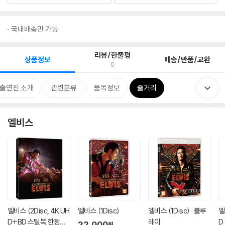
국내배송만 가능
리뷰/한줄평
상품정보
배송/반품/교환
0
/출연진 소개
관련분류
품목정보
줄거리
엘비스
엘비스 (2Disc, 4K UH
엘비스 (1Disc)
엘비스 (1Disc) : 블루
엘
D+BD 스틸북 한정수
레이
D
22,000
원