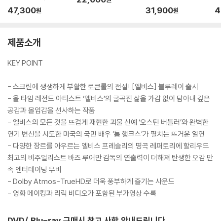
량) : 블루레이
47,300
31,900
4
원
원
제품소개
KEY POINT
- 스크린에 생생하게 부활한 로큰롤의 전설! [엘비스] 블루레이 출시
- 올 타임 레전드 아티스트 ‘엘비스’의 굴곡진 삶을 가감 없이 담아내 깊은
공감과 몰입감을 선사하는 작품
- 엘비스의 모든 것을 뜨겁게 재현한 괴물 신예 ‘오스틴 버틀러’와 완벽한
연기 변신을 시도한 미국의 국민 배우 ‘톰 행크스’가 펼치는 뜨거운 열연
- 다양한 장르를 아우르는 엘비스 프레슬리의 명곡 레퍼토리에 할리우드
최고의 비주얼리스트 바즈 루어만 감독의 연출력이 더해져 탄생한 오감 만
족 엔터테이닝 무비
- Dolby Atmos-TrueHD로 더욱 풍부하게 즐기는 사운드
- 영화 메이킹과 리릭 비디오가 포함된 부가영상 수록
DVD/ Blu-ray 구매시 참고 사항 안내드립니다.