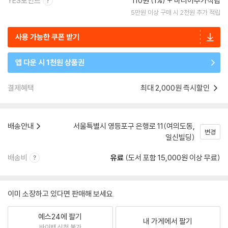
YES포인트
110원 (1%)
마니아추가적립
5만원 이상 구매 시 2천원 추가 적립
사용 가능한 쿠폰 받기
앱 다운 시 1천원 상품권
결제혜택
최대 2,000원 즉시할인
배송안내
서울특별시 영등포구 은행로 11(여의도동,
변경
일신빌딩)
배송비
유료
(도서 포함 15,000원 이상 무료)
이미 소장하고 있다면 판매해 보세요.
예스24에 팔기
내 가게에서 팔기
바이백 신청 불가