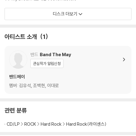
조백현 Bass, Vocal(6)
이대로 Guitar
디스크 더보기
김유석, 조백현 Chorus
*guest recording performer
송미연 Keyboards(5,6,7)
아티스트 소개
1
김민준 Drums(5,6,7)
2D Studio,CODA Studio Recording Studio
밴드
Band The May
남승우 Recording, Mixing Engineer (5,6,7)
관심작가 알림신청
김유석,이대로 Cover Designer
Mastered by 전훈(bigboom) at SONICKOREA (Assist. 신수민)
밴드메이
멤버: 김유석, 조백현, 이대로
관련 분류
CD/LP
ROCK
Hard Rock
Hard Rock(라이센스)