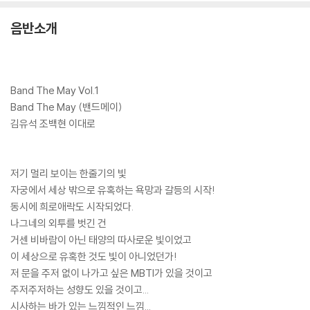
음반소개
Band The May Vol.1
Band The May (밴드메이)
김유석 조백현 이대로
저기 멀리 보이는 한줄기의 빛
자궁에서 세상 밖으로 유혹하는 욕망과 갈등의 시작!
동시에 희로애락도 시작되었다.
나그네의 외투를 벗긴 건
거센 비바람이 아닌 태양의 따사로운 빛이었고
이 세상으로 유혹한 것도 빛이 아니었던가!
저 문을 주저 없이 나가고 싶은 MBTI가 있을 것이고
주저주저하는 성향도 있을 것이고...
시사하는 바가 있는 느낌적인 느낌...