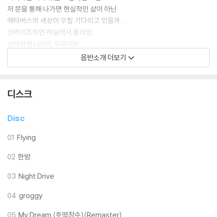
저 문을 통해 나가면 현실적인 삶이 아닌
메타버스의 세상이 우릴 기다리고 있을까...
선라이즈하면 하늘에서 플라잉...
선셋하면 나이트 드라이브...
유유자적하며 한방을 노리는 겜블러처럼 ..
음반소개 더보기
호떡을 뒤집듯 세상을 뒤집고자 하는 레지스탕스처럼...
우리네 인생의 단면이 기다리고 있을까...
지금까지 그래왔었고 앞으로도 그랬던 것처럼
디스크
우리 함께 노래합시다...
Disc
01
Flying
[크레딧]
02
한방
All Songs arranged by Band The May(밴드메이)
03
Night Drive
Instruments played by Band The May(밴드메이)
김유석 Vocals, A.Guitar & Harmonica,
04
groggy
Keyboards & Drums Midi Sequencing(1,2,3,4)
05
My Dream (호떡장수)(Remaster)