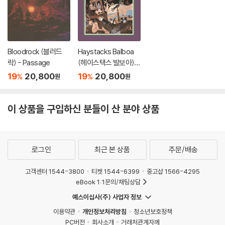
Bloodrock (블러드
Haystacks Balboa
락) - Passage
(헤이스택스 발보아) -
Haystacks Balboa
19
20,800
19
20,800
%
%
원
원
이 상품을 구입하신 분들이 산 분야 상품
로그인
최근 본 상품
주문/배송
고객센터 1544-3800
티켓 1544-6399
중고샵 1566-4295
eBook 1:1문의/채팅상담
예스이십사(주) 사업자 정보
이용약관
개인정보처리방침
청소년보호정책
PC버전
회사소개
거래처관계자께