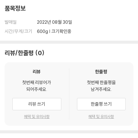
품목정보
발매일
2022년 08월 30일
시간/무게/크기
600g | 크기확인중
리뷰/한줄평
0
리뷰
한줄평
첫번째 리뷰어가
첫번째 한줄평을
되어주세요.
남겨주세요.
리뷰 쓰기
한줄평 쓰기
혜택 및 유의사항
혜택 및 유의사항