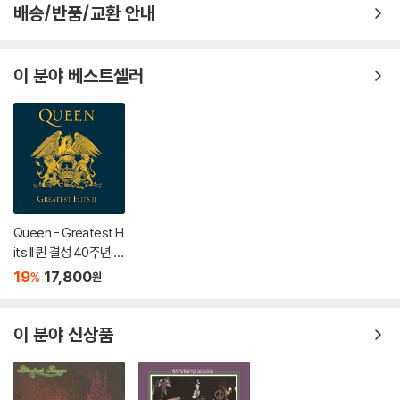
배송/반품/교환 안내
이 분야 베스트셀러
Queen - Greatest H
its II 퀸 결성 40주년 기
념 히트곡 모음 2집
19
17,800
%
원
이 분야 신상품