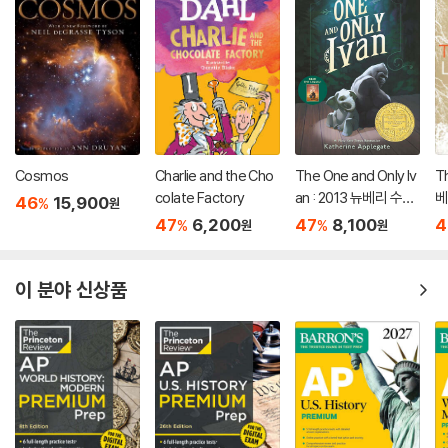
Cosmos
Charlie and the Cho
The One and Only Iv
Th
colate Factory
an : 2013 뉴베리 수상
베
46
15,900
%
원
작
47
6,200
47
8,100
4
%
%
원
원
이 분야 신상품