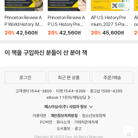
Princeton Review A
Princeton Review A
AP U.S. History Pre
AP
P World History: Mo
P U.S. History Premi
mium, 2027: 5 Practi
o
dern Premium Prep,
um Prep, 26th Editio
ce Tests + Compre
7:
20
42,560
20
42,560
20
45,600
2
%
%
%
원
원
원
8th Edition: 6 Practic
n: 6 Practice Tests
hensive Review + O
Pr
e Tests + Digital Pra
+ Digital Practice On
nline Practice
m
ctice Online + Cont
line + Content Revie
w 
이 책을 구입하신 분들이 산 분야 책
ent Review
w
로그인
최근 본 상품
주문/배송
고객센터 1544-3800
티켓 1544-6399
중고샵 1566-4295
eBook 1:1문의/채팅상담
예스이십사(주) 사업자 정보
이용약관
개인정보처리방침
청소년보호정책
PC버전
회사소개
거래처관계자께
도서홍보
광고
Copyright © YES24 Corp. All Rights Reserved.