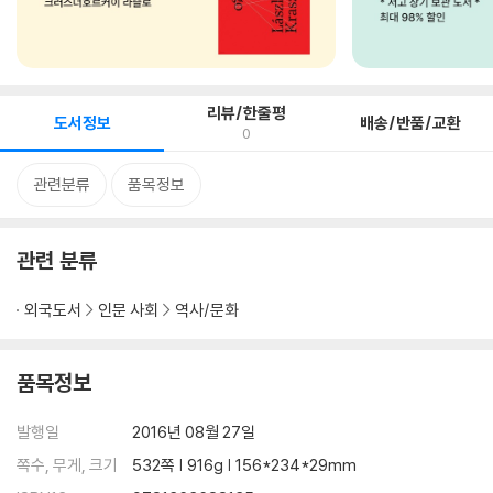
리뷰/한줄평
도서정보
배송/반품/교환
0
관련분류
품목정보
관련 분류
외국도서
인문 사회
역사/문화
품목정보
발행일
2016년 08월 27일
쪽수, 무게, 크기
532쪽 | 916g | 156*234*29mm