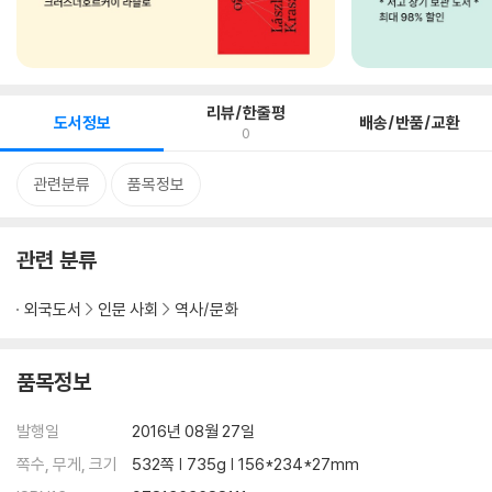
리뷰/한줄평
도서정보
배송/반품/교환
0
관련분류
품목정보
관련 분류
외국도서
인문 사회
역사/문화
품목정보
발행일
2016년 08월 27일
쪽수, 무게, 크기
532쪽 | 735g | 156*234*27mm