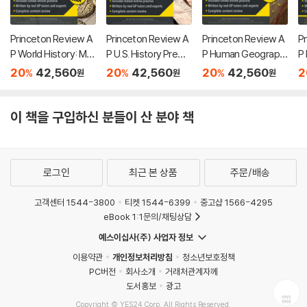
Princeton Review A
Princeton Review A
Princeton Review A
P
P World History: Mo
P U.S. History Premi
P Human Geograph
P
dern Premium Prep,
um Prep, 26th Editio
y Premium Prep, 18t
P
20
42,560
20
42,560
20
42,560
2
%
%
%
원
원
원
8th Edition: 6 Practic
n: 6 Practice Tests
h Edition: 6 Practice
Ed
e Tests + Digital Pra
+ Digital Practice On
Tests + Digital Prac
es
ctice Online + Cont
line + Content Revie
tice Online + Conte
c
이 책을 구입하신 분들이 산 분야 책
ent Review
w
nt Review
R
로그인
최근 본 상품
주문/배송
고객센터 1544-3800
티켓 1544-6399
중고샵 1566-4295
eBook 1:1문의/채팅상담
예스이십사(주) 사업자 정보
이용약관
개인정보처리방침
청소년보호정책
PC버전
회사소개
거래처관계자께
도서홍보
광고
Copyright © YES24 Corp. All Rights Reserved.