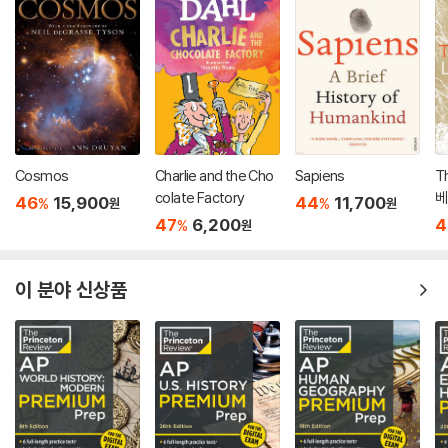
Cosmos
Charlie and the Cho
Sapiens
Th
colate Factory
베
46
15,900
44
11,700
%
%
원
원
47
6,200
4
%
원
이 분야 신상품