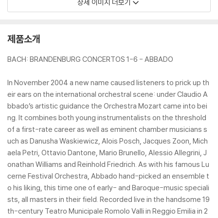
상세 이미지 더보기
제품소개
BACH: BRANDENBURG CONCERTOS 1-6 - ABBADO
In November 2004 a new name caused listeners to prick up th
eir ears on the international orchestral scene: under Claudio A
bbado’s artistic guidance the Orchestra Mozart came into bei
ng. It combines both young instrumentalists on the threshold
of a first-rate career as well as eminent chamber musicians s
uch as Danusha Waskiewicz, Alois Posch, Jacques Zoon, Mich
aela Petri, Ottavio Dantone, Mario Brunello, Alessio Allegrini, J
onathan Williams and Reinhold Friedrich. As with his famous Lu
cerne Festival Orchestra, Abbado hand-picked an ensemble t
o his liking, this time one of early- and Baroque-music speciali
sts, all masters in their field. Recorded live in the handsome 19
th-century Teatro Municipale Romolo Valli in Reggio Emilia in 2