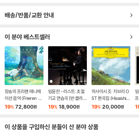
배송/반품/교환 안내
이 분야 베스트셀러
장송의 프리렌 애니메
임윤찬 - 리스트: 초절
히사이시 조: 지브리 O
임
이션 음악 (Frieren: B
기교 연습곡 [반 클라이
ST 편곡집 (Hisaishi J
프
eyond Journey's En
번 콩쿠르 실황 녹음]
oe: Symphonic Cele
[
19
72,800
19
18,900
19
20,000
1
%
%
%
원
원
원
d - Original Soundtr
bration)
황
ack) [블루 & 그린 컬
o
러 2LP]
O
이 상품을 구입하신 분들이 산 분야 상품