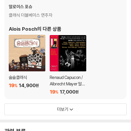
상을 요청할 수 있으며, 동영상이 없는 경우 교환/반품이 제한될 수 있습니
알로이스 포슈
다.
클래식 더블베이스 연주자
관련 사진과 동영상 및 재생 기기 모델명을 첨부하여 첨부하여 고객센터에
문의 바랍니다.
Alois Posch
의 다른 상품
2) 사양 오인지, 오 구매, 변심 사유로의 반품은 제품 개봉 전에만 운임비
부담 후 처리 가능합니다.
3) 스틸북 한정판, 초회 한정판의 경우 제작 수량이 한정되어 있고, 택배
이동 과정에서의 손상이 발생하면, 재 판매가 어려우므로 신중한 구매 선
택을 부탁드립니다.
4) 한정판 상품의 변심, 오구매로 인한 반품은 회송된 상품의 상태 확인 후
진행이 가능합니다. 택배 이동 중 파손이 발생하지 않도록 완충 포장을 부
술술클래식
Renaud Capucon /
탁드립니다.
Albrecht Mayer 말
19
14,900
%
원
러: 교향곡 4번 [실내
19
17,000
%
원
앙상블 연주] / 슈트라
우스: 왈츠 (Mahler: S
더보기
ymphony No.4 / Str
auss: Schatz-Walze
r, Kaiser-Walzer)