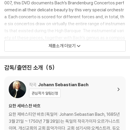
007, this DVD documents Bach’s Brandenburg Concertos perf
ormed in all their delicate beauty by this very special orchestr
a. Each concerto is scored for different forces and, in total, th
e six concertos draw on virtually the entire range of instrumen
ts that existed during the High Baroque. The instrumental vari
ety of these pieces, together with Bach’s genius as a compos
er, ensured that the Brandenburg Concertos soon came to oc
제품소개 더보기
cupy a key position in the history of music, a position they con
tinue to hold to this day. Claudio Abbado, violinist Giuliano Car
mignola and the Orchestra Mozart achieve a wonderful homo
감독/출연진 소개
5
geneity and translucency in their sound - this is Baroque cham
ber music at its very best and the DVD recording allows you to
작곡
Johann Sebastian Bach
share in an audio-visual feast!
관심작가 알림신청
DVD/ Blu-ray 구매시 참고 사항 안내드립니다.
요한 세바스찬 바흐
※ 4K블루레이, 3D 블루레이 재생 관련 안내
요한 제바스티안 바흐(독일어: Johann Sebastian Bach, 1685년
1) 4K UHD 디스크는 대용량의 데이터 전송이 필요하므로 4K전용 플레
3월 21일 ~ 1750년 7월 28일)는 독일의 작곡가이자 오르가니스트
이어를 사용하셔야 합니다. 더불어 플레이어 소프트웨어 최신 버전의 업데
이며, 개신교회의 교회 음악가이다. 교회 성기사와 오케스트라, 듀오