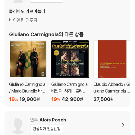
※ 디스크 재생 불량
1) 기기 문제로 인해 발생하는 재생 불량 현상에 대해서는 반품/교환이 불
줄리아노 카르미뇰라
가하니 최신 소프트웨어로 업데이트된 DVD/BD 전용 기기에서 재생하실
바이올린 연주자
것을 권유해 드립니다.
2) 정전기와 먼지로 인해 재생이 원활하지 않은 경우가 있습니다. 디스크
Giuliano Carmignola
의 다른 상품
를 마른 천으로 닦으시거나, DVD 클리너 등 전용 제품을 이용하면 대부분
해결됩니다.
3) 일부 PC 연결형 ODD의 경우 호환 상의 문제로 정상적인 디스크도 재
생이 불가능한 경우가 있습니다. 독립형 전용 플레이어 사용을 권장드리
며, ODD 사용으로 인한 재생 불량의 경우 교환 시에도 동일한 오류가 발
생할 수 있음을 알려드립니다.
Giuliano Carmignola
Giuliano Carmignola
Claudio Abbado / Gi
※ 디스크 외관 불량
/ Mario Brunello 바흐
비발디: 사계 - 줄리아
uliano Carmignola 바
디스크에 미세한 잔 흠집이 남아있거나 인쇄 면이 깨끗하지 않은 경우가
/ 비발디: 2대의 바이올
노 카르미뇰라 (Vival
흐: 브란덴부르크 협주
19
19,900
19
42,900
27,500
%
%
원
원
원
있으며, 상품의 불량이 아닙니다. 단, 재생에 이상이 있는 경우에는 불량으
린을 위한 협주곡 [바이
d: The Four Season
곡 - 아바도, 까르미뇰
로 인한 반품/교환이 가능합니다.
올린과 피콜로 첼로 편
s) [LP]
라, 페트리
곡반]
연주
Alois Posch
※ 교환/반품 안내
관심작가 알림신청
1) 불량으로 인한 교환/반품 요청 시에는 불량 확인을 위해 개봉 시의 동영