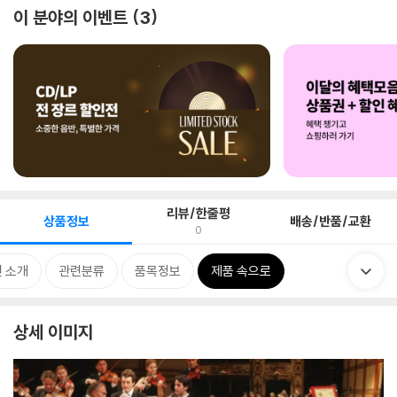
이 분야의 이벤트
3
리뷰/한줄평
상품정보
배송/반품/교환
0
 소개
관련분류
품목정보
제품 속으로
상세 이미지