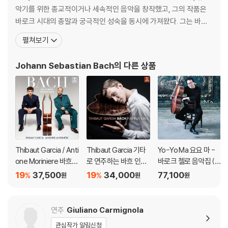
이트, 대용량 케이블 사용이 필수입니다.
악기를 위한 종교적이거나 세속적인 음악을 창작했고, 그의 작품은
2) 3D 블루레이는 전용 플레이어와 3D 지원 TV를 통해서만 재생 가능합
바로크 시대의 종말과 궁극적인 성숙을 동시에 가져왔다. 그는 바로
니다.
크 시대의 최후에 위치하는 대가로서, 일반적인 작품은 독일음악의
펼쳐보기
전통에 깊이 뿌리박고 있을 뿐 아니라, 그 위에 이탈리아나 프랑스의
※ 아웃케이스/구성품/포장 상태
양식을 채택하고 그것들을 융합하여 독자적 개성적인 음악을 창조하
Johann Sebastian Bach
의 다른 상품
1) 제작/배송 과정에서 경미한 아웃케이스 주름, 모서리 눌림 및 갈라짐이
였다. 종교적 작품은 기존 구교 음
발생할 수 있습니다. 반품을 원하실 경우 미개봉 상태로 문의 부탁드립니
다.
2) 스틸북 케이스 제작 과정에서 기포 혹은 경미한 인쇄 오류가 발생할 수
있습니다.
3) 렌티큘러 스틸북의 경우, 보호필름이 붙어 판매되기도 합니다. 보호필
름 손상에 의한 교환/반품은 불가합니다.
Thibaut Garcia / Anti
Thibaut Garcia 기타
Yo-Yo Ma 요요 마 -
4) 본품 보호를 위해 노란색의 카톤 박스로 재포장한 경우, 카톤박스 손상
one Moriniere 바흐:
로 연주하는 바흐 인스
바로크 첼로 음악집 (Si
에 의한 교환/반품은 불가합니다.
골드베르크 변주곡 (B
퍼레이션 (Bach Inspir
mply Baroque) [청록
19
37,500
19
34,000
77,100
%
%
원
원
원
5) 아웃케이스/구성품/포장 상태 불량에 의한 교환/반품 신청시 불량 확
ach: Goldberg Variat
ations) [UHQCD]
컬러 2LP]
인을 위해 개봉 시의 동영상을 요청할 수 있으며, 동영상이 없는 경우 교
ions) [SACD Hybrid]
환/반품이 제한될 수 있습니다.
연주
Giuliano Carmignola
관심작가 알림신청